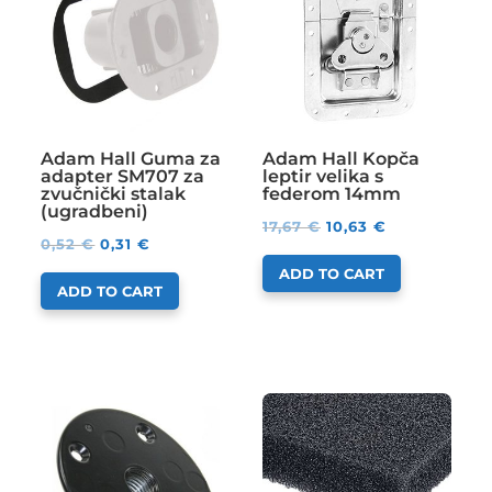
Adam Hall Guma za
Adam Hall Kopča
adapter SM707 za
leptir velika s
zvučnički stalak
federom 14mm
(ugradbeni)
17,67
€
10,63
€
0,52
€
0,31
€
ADD TO CART
ADD TO CART