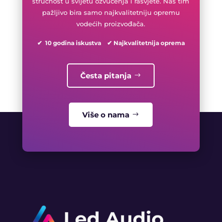
stručnost u svijetu ozvučenja i rasvjete. Naš tim
pažljivo bira samo najkvalitetniju opremu
vodećih proizvođača.
✔ 10 godina iskustva ✔ Najkvalitetnija oprema
Česta pitanja
Više o nama