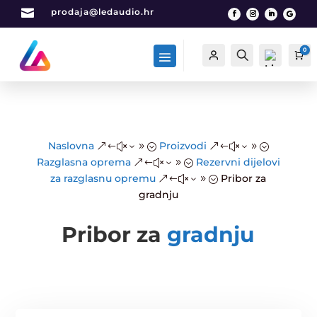

prodaja@ledaudio.hr
0
Račun
Traži
Ca
List
Naslovna
Proizvodi
&#x39;
&#x39;
a
Razglasna oprema
Rezervni dijelovi
&#x39;
želj
za razglasnu opremu
Pribor za
&#x39;
a -
gradnju
0
Pribor za
gradnju