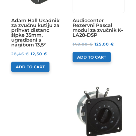
Adam Hall Usadnik
Audiocenter
za zvučnu kutiju za
Rezervni Pascal
prihvat distanc
modul za zvučnik K-
šipke 35mm,
LA28-DSP
ugradbeni s
140,00
€
125,00
€
nagibom 13,5°
28,46
€
12,50
€
ADD TO CART
ADD TO CART