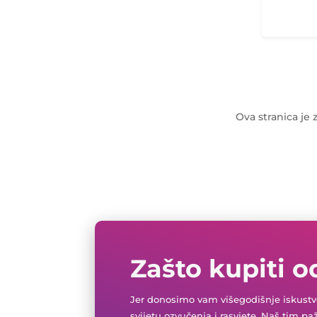
Ova stranica je
Zašto kupiti o
Jer donosimo vam višegodišnje iskustvo
svijetu ozvučenja i rasvjete. Naš tim pa