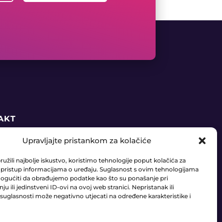
AKT
Upravljajte pristankom za kolačiće
5 91 888 6406
užili najbolje iskustvo, koristimo tehnologije poput kolačića za
daja@ledaudio.hr
li pristup informacijama o uređaju. Suglasnost s ovim tehnologijama
gućiti da obrađujemo podatke kao što su ponašanje pri
u ili jedinstveni ID-ovi na ovoj web stranici. Nepristanak ili
RIĆI 50B, 10410 VELIKA GORICA
suglasnosti može negativno utjecati na određene karakteristike i