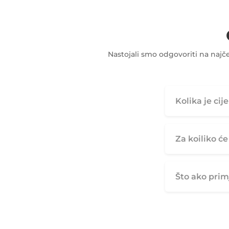
Nastojali smo odgovoriti na najč
Kolika je ci
Za koiliko ć
Što ako prim