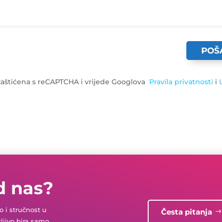
POŠ
 zaštićena s reCAPTCHA i vrijede Googlova
Pravila privatnosti
i
d nas?
 i stručnost u
Česta pitanja
žljivo bira samo