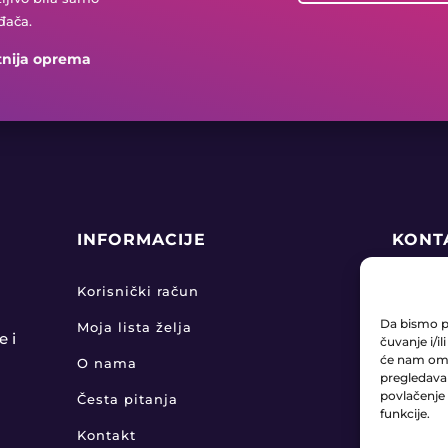
đača.
tnija oprema
INFORMACIJE
KONT
+38

Korisnički račun
Da bismo pr
Moja lista želja
pro

e i
čuvanje i/i
će nam omo
O nama
pregledavanj
KLA

povlačenje 
Česta pitanja
funkcije.
Kontakt