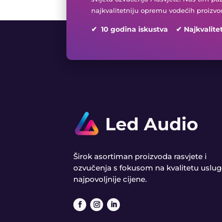
najkvalitetniju opremu vodećih proizvo
✔ 10 godina iskustva ✔ Najkvalite
Širok asortiman proizvoda rasvjete i
ozvučenja s fokusom na kvalitetu uslug
najpovoljnije cijene.