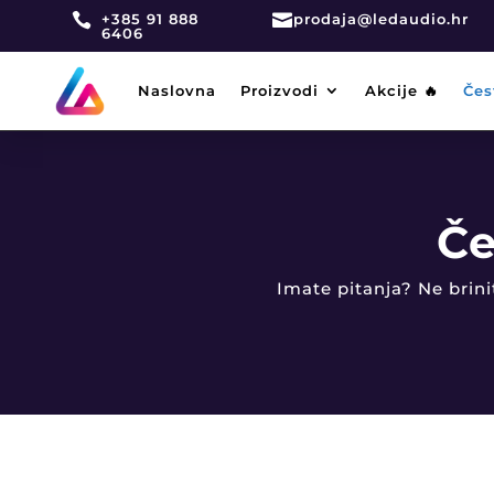

+385 91 888

prodaja@ledaudio.hr
6406
Naslovna
Proizvodi
Akcije 🔥
Čes
Če
Imate pitanja? Ne brin