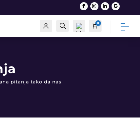
0
Račun
Traži
Cart
0,00
€
nja
List
ana pitanja tako da nas
a
želj
a -
0