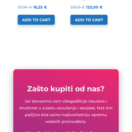
27,74
€
16,25
€
231,11
€
125,00
€
ADD TO CART
ADD TO CART
Zašto kupiti od nas?
Jer donosimo vam višegodišnje iskustvo i
stručnost u svijetu ozvučenja i rasvjete. Naš tim
pažljivo bira samo najkvalitetniju opremu
vodećih proizvođača.