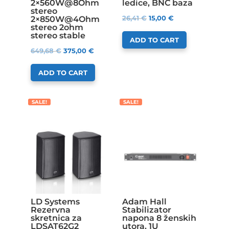
2×560W@8Ohm
ledice, BNC baza
stereo
26,41
€
15,00
€
2×850W@4Ohm
stereo 2ohm
stereo stable
ADD TO CART
649,68
€
375,00
€
ADD TO CART
SALE!
SALE!
LD Systems
Adam Hall
Rezervna
Stabilizator
skretnica za
napona 8 ženskih
LDSAT62G2
utora, 1U