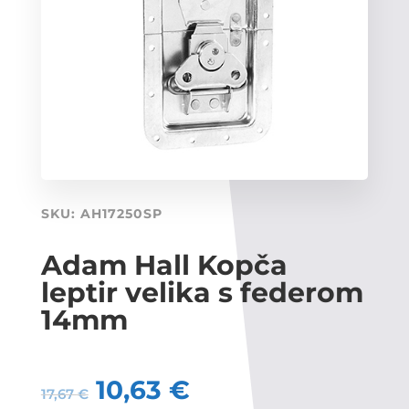
SKU:
AH17250SP
Adam Hall Kopča
leptir velika s federom
14mm
10,63
€
17,67
€