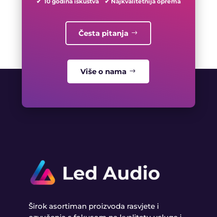
✔ 10 godina iskustva ✔ Najkvalitetnija oprema
Česta pitanja
Više o nama
Širok asortiman proizvoda rasvjete i