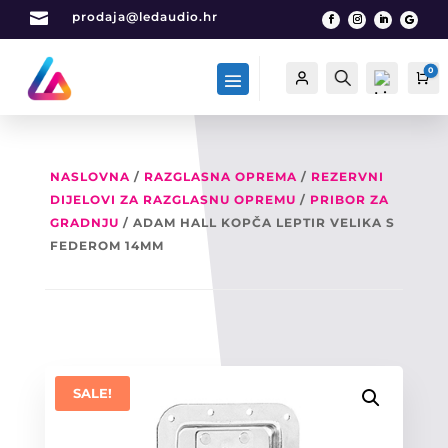

prodaja@ledaudio.hr
0
Račun
Traži
Ca
NASLOVNA
/
RAZGLASNA OPREMA
/
REZERVNI
DIJELOVI ZA RAZGLASNU OPREMU
/
PRIBOR ZA
List
a
GRADNJU
/ ADAM HALL KOPČA LEPTIR VELIKA S
želj
FEDEROM 14MM
a -
0
SALE!