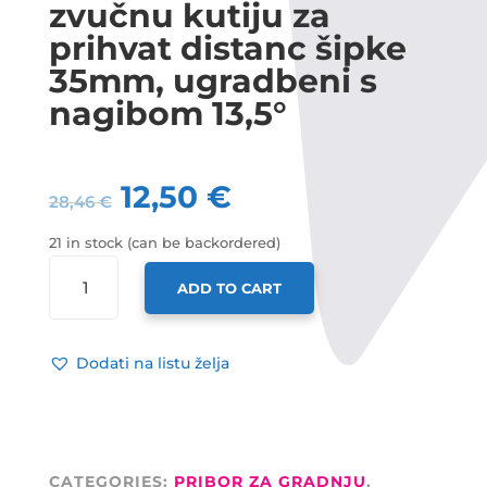
zvučnu kutiju za
prihvat distanc šipke
35mm, ugradbeni s
nagibom 13,5°
12,50
€
28,46
€
21 in stock (can be backordered)
ADAM
ADD TO CART
HALL
USADNIK
ZA
Dodati na listu želja
ZVUČNU
KUTIJU
ZA
PRIHVAT
DISTANC
CATEGORIES:
PRIBOR ZA GRADNJU
,