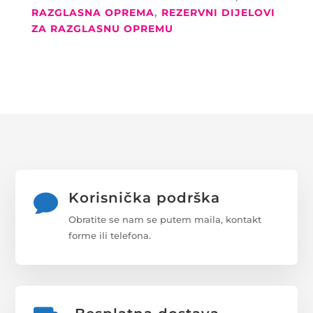
ŠIPKE
RAZGLASNA OPREMA
,
REZERVNI DIJELOVI
35MM,
ZA RAZGLASNU OPREMU
UGRADBENI
S
NAGIBOM
13,5°
QUANTITY
Korisnička podrška

Obratite se nam se putem maila, kontakt
forme ili telefona.