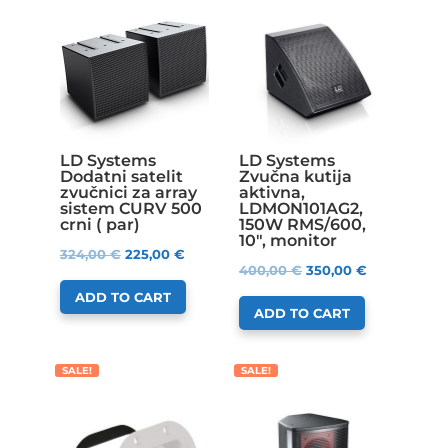
LD Systems
LD Systems
Dodatni satelit
Zvučna kutija
zvučnici za array
aktivna,
sistem CURV 500
LDMON101AG2,
crni ( par)
150W RMS/600,
10″, monitor
324,00
€
225,00
€
400,00
€
350,00
€
ADD TO CART
ADD TO CART
SALE!
SALE!