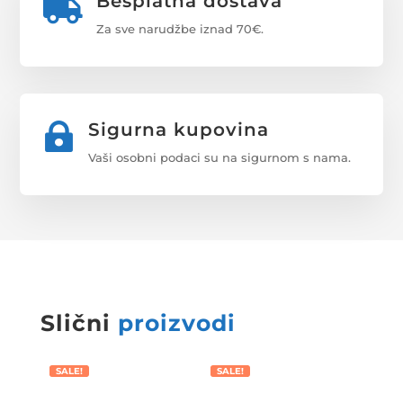
Besplatna dostava

Za sve narudžbe iznad 70€.
Sigurna kupovina

Vaši osobni podaci su na sigurnom s nama.
Slični
proizvodi
SALE!
SALE!