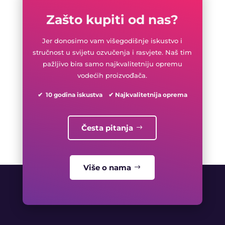
Zašto kupiti od nas?
Jer donosimo vam višegodišnje iskustvo i
stručnost u svijetu ozvučenja i rasvjete. Naš tim
pažljivo bira samo najkvalitetniju opremu
vodećih proizvođača.
✔ 10 godina iskustva ✔ Najkvalitetnija oprema
Česta pitanja
Više o nama