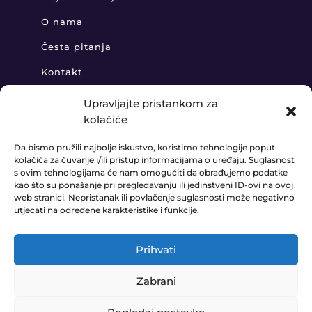
O nama
Česta pitanja
Kontakt
Upravljajte pristankom za
kolačiće
KONTAKT
Da bismo pružili najbolje iskustvo, koristimo tehnologije poput
kolačića za čuvanje i/ili pristup informacijama o uređaju. Suglasnost
+385 91 888 6406

s ovim tehnologijama će nam omogućiti da obrađujemo podatke
kao što su ponašanje pri pregledavanju ili jedinstveni ID-ovi na ovoj
prodaja@ledaudio.hr
web stranici. Nepristanak ili povlačenje suglasnosti može negativno

utjecati na određene karakteristike i funkcije.
KLARIĆI 50B, 10410 VELIKA GORICA

Prihvati
Zabrani
© LEDAUDIO d.o.o. 2023. Website made by
E-COM
0