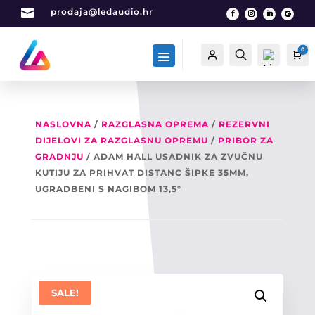

prodaja@ledaudio.hr
0
Račun
Traži
Ca
NASLOVNA
/
RAZGLASNA OPREMA
/
REZERVNI
DIJELOVI ZA RAZGLASNU OPREMU
/
PRIBOR ZA
List
a
GRADNJU
/ ADAM HALL USADNIK ZA ZVUČNU
želj
KUTIJU ZA PRIHVAT DISTANC ŠIPKE 35MM,
a -
UGRADBENI S NAGIBOM 13,5°
0
SALE!