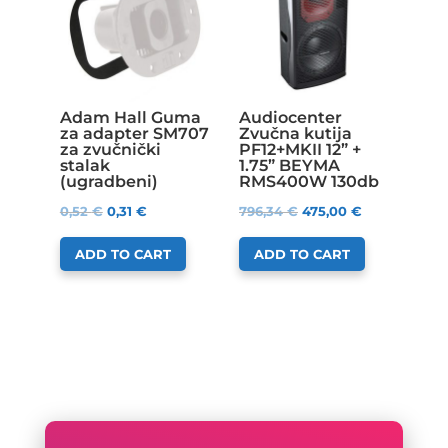
Adam Hall Guma
Audiocenter
za adapter SM707
Zvučna kutija
za zvučnički
PF12+MKII 12” +
stalak
1.75” BEYMA
(ugradbeni)
RMS400W 130db
0,52
€
0,31
€
796,34
€
475,00
€
ADD TO CART
ADD TO CART