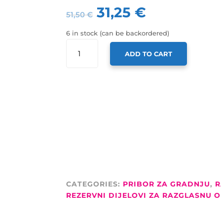
31,25
€
51,50
€
6 in stock (can be backordered)
EMINENCE
ADD TO CART
KONTROLER
GLASNOĆE,
PXLPAD,
ZA
HF
DRIVER
QUANTITY
CATEGORIES:
PRIBOR ZA GRADNJU
,
R
REZERVNI DIJELOVI ZA RAZGLASNU 