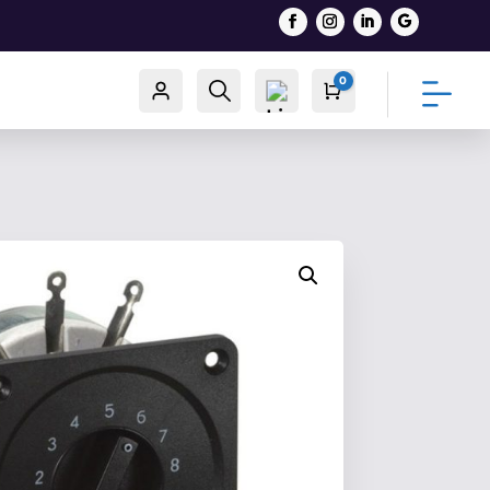
0
Račun
Traži
Cart
0,00
€
List
a
želj
a -
0