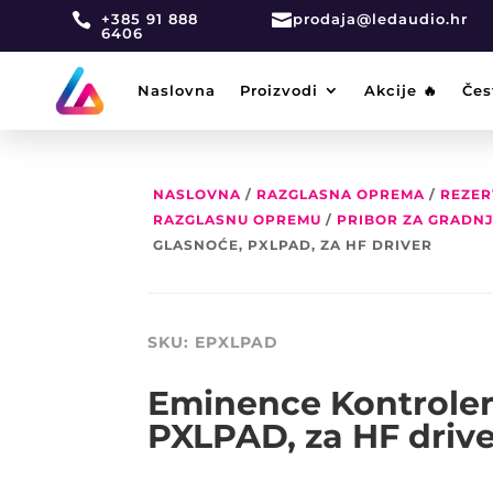

+385 91 888

prodaja@ledaudio.hr
6406
Naslovna
Proizvodi
Akcije 🔥
Čes
NASLOVNA
/
RAZGLASNA OPREMA
/
REZER
RAZGLASNU OPREMU
/
PRIBOR ZA GRADN
GLASNOĆE, PXLPAD, ZA HF DRIVER
SKU:
EPXLPAD
Eminence Kontroler
PXLPAD, za HF drive