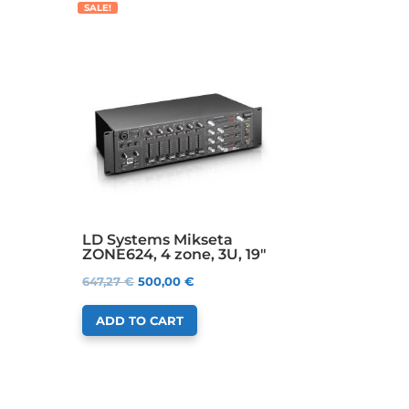
SALE!
LD Systems Mikseta
ZONE624, 4 zone, 3U, 19″
647,27
€
500,00
€
ADD TO CART