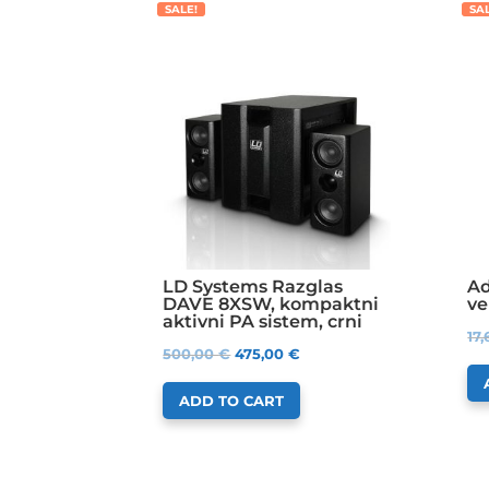
SALE!
SA
LD Systems Razglas
Ad
DAVE 8XSW, kompaktni
ve
aktivni PA sistem, crni
17
500,00
€
475,00
€
ADD TO CART