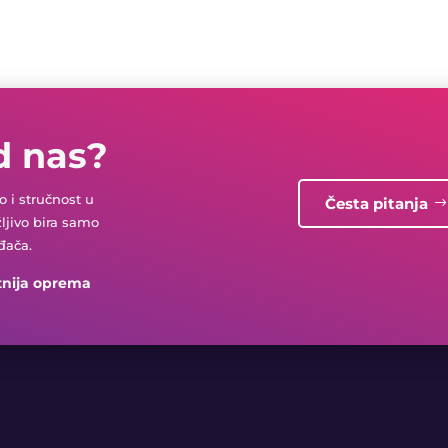
d nas?
 i stručnost u
Česta pitanja
žljivo bira samo
đača.
tnija oprema