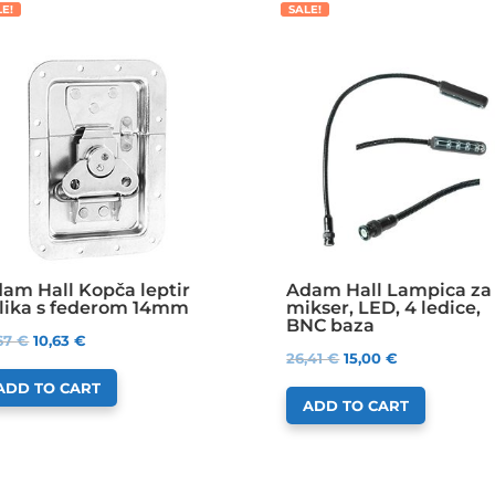
LE!
SALE!
am Hall Kopča leptir
Adam Hall Lampica za
lika s federom 14mm
mikser, LED, 4 ledice,
BNC baza
,67
€
10,63
€
26,41
€
15,00
€
ADD TO CART
ADD TO CART