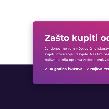
Zašto kupiti o
Jer donosimo vam višegodišnje iskustvo
svijetu ozvučenja i rasvjete. Naš tim pa
najkvalitetniju opremu vodećih proizvo
✔ 10 godina iskustva ✔ Najkvalite