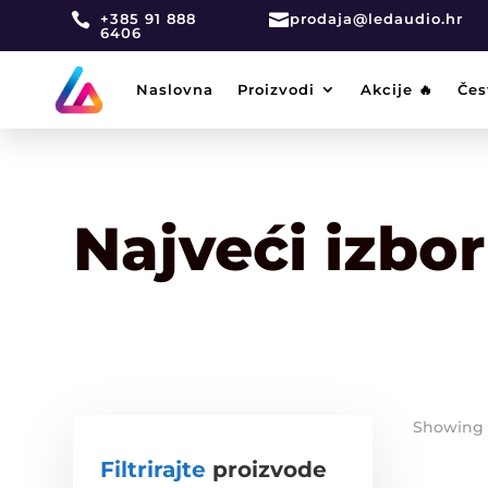

+385 91 888

prodaja@ledaudio.hr
6406
Naslovna
Proizvodi
Akcije 🔥
Čes
Najveći izbo
Showing 1
Filtrirajte
proizvode