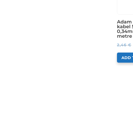
Adam 
kabel 5
0,34m
metre
2,46
€
ADD 