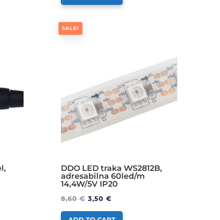
SALE!
l,
DDO LED traka WS2812B,
adresabilna 60led/m
14,4W/5V IP20
8,60
€
3,50
€
ADD TO CART