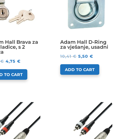
 Hall Brava za
Adam Hall D-Ring
ladice, s 2
za vješanje, usadni
ča
10,41
€
5,50
€
8
€
4,75
€
ADD TO CART
D TO CART