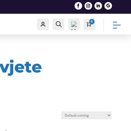
0
Račun
Traži
Cart
0,00
€
vjete
List
a
želj
a -
0