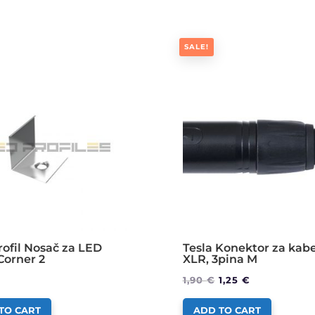
SALE!
ofil Nosač za LED
Tesla Konektor za kabe
 Corner 2
XLR, 3pina M
1,90
€
1,25
€
TO CART
ADD TO CART