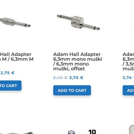
Hall Adapter
Adam Hall Adapter
Adam
 M / 6,3mm M
6,3mm mono muški
6,3
/ 6,3mm mono
/ 3
muški, offset
muš
2,75
€
5,45
€
2,75
€
2,74
TO CART
ADD TO CART
AD