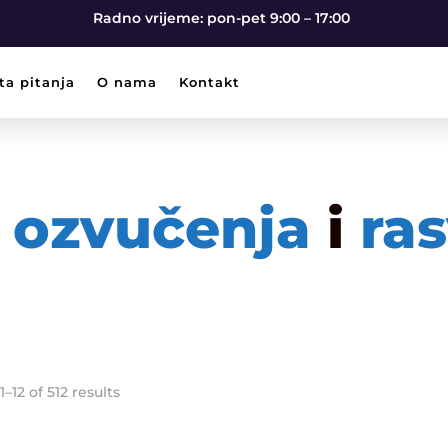
Radno vrijeme: pon-pet 9:00 – 17:00
ta pitanja
O nama
Kontakt
r
ozvučenja
i
ras
–12 of 512 results