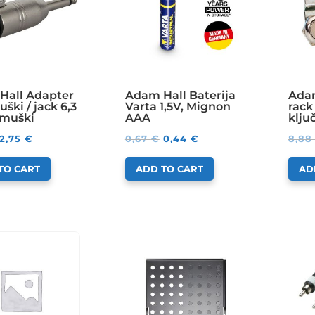
Hall Adapter
Adam Hall Baterija
Adam
ški / jack 6,3
Varta 1,5V, Mignon
rack 
muški
AAA
klju
2,75
€
0,67
€
0,44
€
8,8
TO CART
ADD TO CART
AD