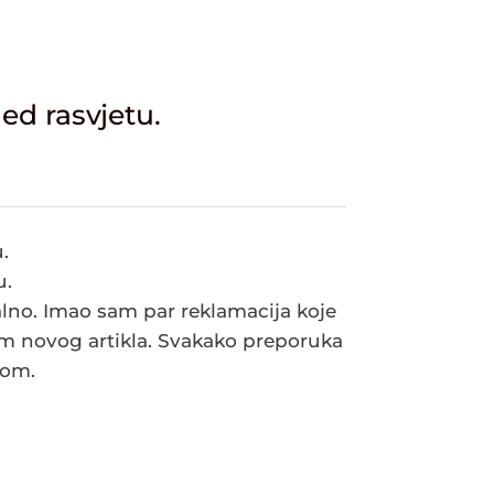
ed rasvjetu.
.
u.
nalno. Imao sam par reklamacija koje
m novog artikla. Svakako preporuka
tom.