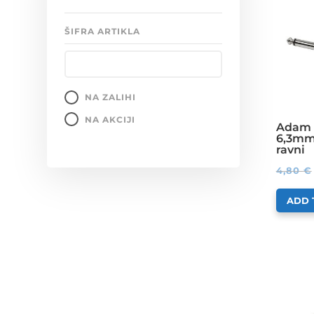
ŠIFRA ARTIKLA
NA ZALIHI
NA AKCIJI
Adam 
6,3mm
ravni
4,80
€
ADD 