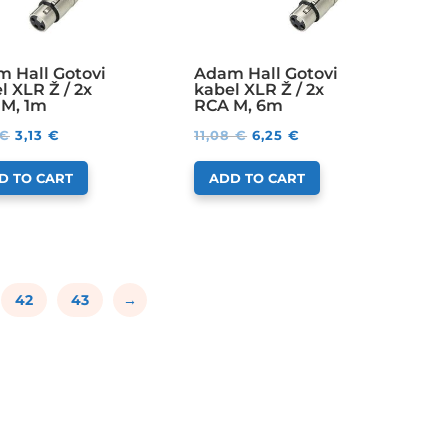
 Hall Gotovi
Adam Hall Gotovi
l XLR Ž / 2x
kabel XLR Ž / 2x
M, 1m
RCA M, 6m
€
3,13
€
11,08
€
6,25
€
D TO CART
ADD TO CART
42
43
→