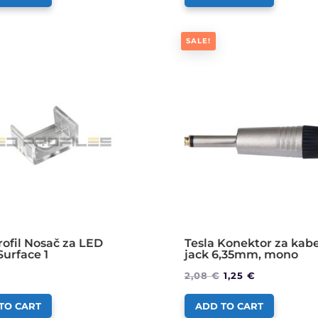
SALE!
ofil Nosač za LED
Tesla Konektor za kabe
Surface 1
jack 6,35mm, mono
2,08
€
1,25
€
TO CART
ADD TO CART