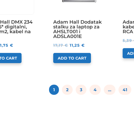
Hall DMX 234
Adam Hall Dodatak
Adam
* digitalni,
stalku za laptop za
kabe
m2, kabel na
AHSLT001 i
RCA 
ADSLA001E
5,39
1,75
€
17,17
€
11,25
€
AD
TO CART
ADD TO CART
1
2
3
4
…
41