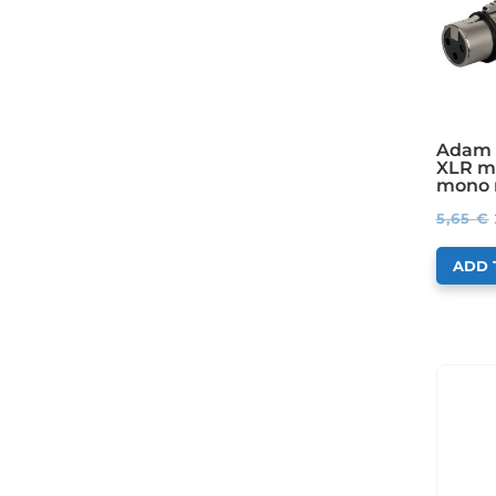
Adam 
XLR mu
mono 
5,65
€
ADD 