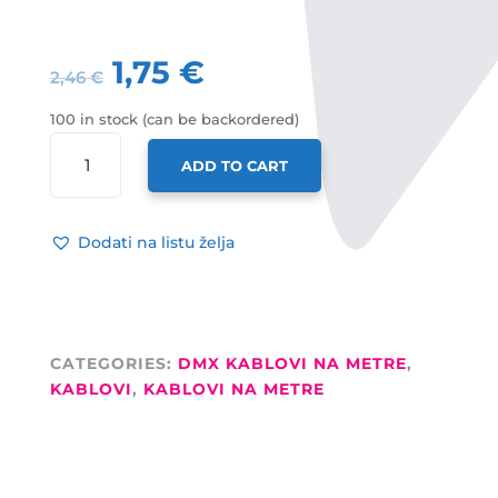
1,75
€
2,46
€
100 in stock (can be backordered)
ADAM
ADD TO CART
HALL
DMX
234
Dodati na listu želja
KABEL
5*
DIGITALNI,
0,34MM2,
KABEL
CATEGORIES:
DMX KABLOVI NA METRE
,
NA
KABLOVI
,
KABLOVI NA METRE
METRE
QUANTITY