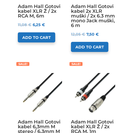
Adam Hall Gotovi
Adam Hall Gotovi
kabel XLR Ž / 2x
kabel 2x XLR
RCA M, 6m
muški / 2x 6.3 mm
mono Jack muški,
11,08
€
6,25
€
6 m
12,05
€
7,50
€
ADD TO CART
ADD TO CART
SALE!
SALE!
Adam Hall Gotovi
Adam Hall Gotovi
kabel 6,3mm M
kabel XLR Ž / 2x
stereo / 6,3mm M
RCA M, 1m