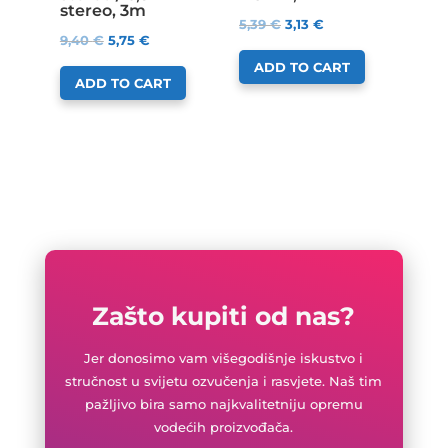
stereo, 3m
5,39
€
3,13
€
9,40
€
5,75
€
ADD TO CART
ADD TO CART
Zašto kupiti od nas?
Jer donosimo vam višegodišnje iskustvo i
stručnost u svijetu ozvučenja i rasvjete. Naš tim
pažljivo bira samo najkvalitetniju opremu
vodećih proizvođača.