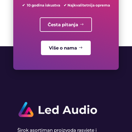
✔ 10 godina iskustva ✔ Najkvalitetnija oprema
Česta pitanja
Više o nama
Širok asortiman proizvoda rasvjete i