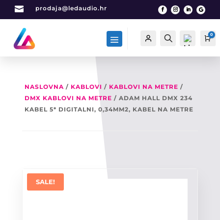

prodaja@ledaudio.hr
0
Račun
Traži
Ca
NASLOVNA
/
KABLOVI
/
KABLOVI NA METRE
/
DMX KABLOVI NA METRE
/ ADAM HALL DMX 234
List
a
KABEL 5* DIGITALNI, 0,34MM2, KABEL NA METRE
želj
a -
0
SALE!