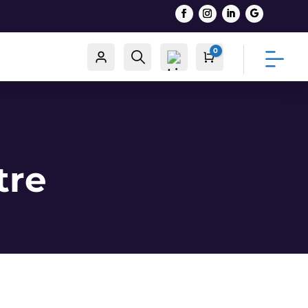
0
Račun
Traži
Cart
0,00
€
List
tre
a
želj
a -
0