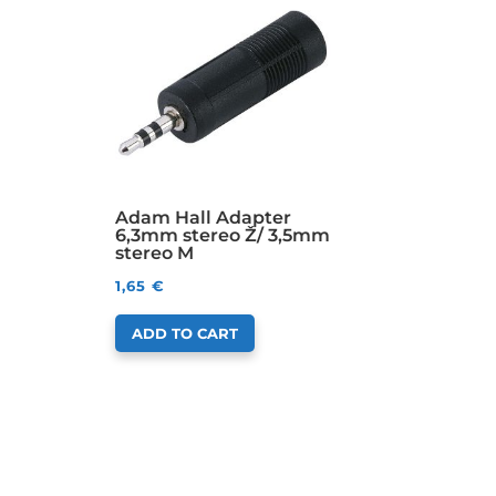
Adam Hall Adapter
6,3mm stereo Ž/ 3,5mm
stereo M
1,65
€
ADD TO CART