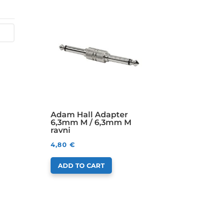
Adam Hall Adapter
6,3mm M / 6,3mm M
ravni
4,80
€
ADD TO CART