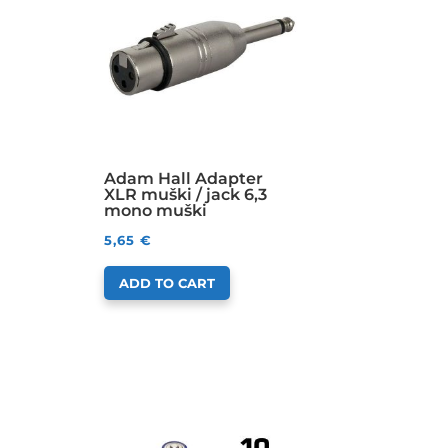
Adam Hall Adapter
XLR muški / jack 6,3
mono muški
5,65
€
ADD TO CART