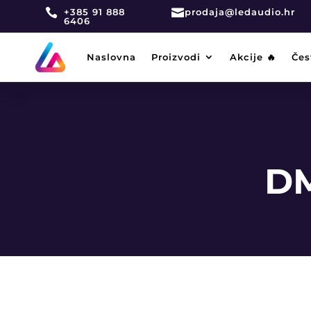

+385 91 888

prodaja@ledaudio.hr
6406
Naslovna
Proizvodi
Akcije 🔥
Čes
DM