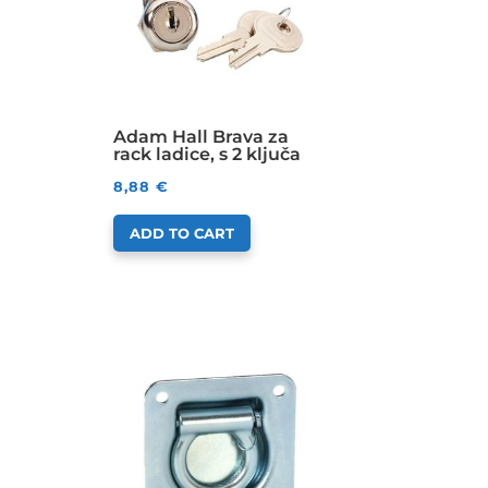
Adam Hall Brava za
rack ladice, s 2 ključa
8,88
€
ADD TO CART