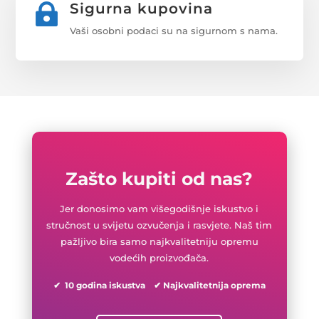
Sigurna kupovina

Vaši osobni podaci su na sigurnom s nama.
Zašto kupiti od nas?
Jer donosimo vam višegodišnje iskustvo i
stručnost u svijetu ozvučenja i rasvjete. Naš tim
pažljivo bira samo najkvalitetniju opremu
vodećih proizvođača.
✔ 10 godina iskustva ✔ Najkvalitetnija oprema