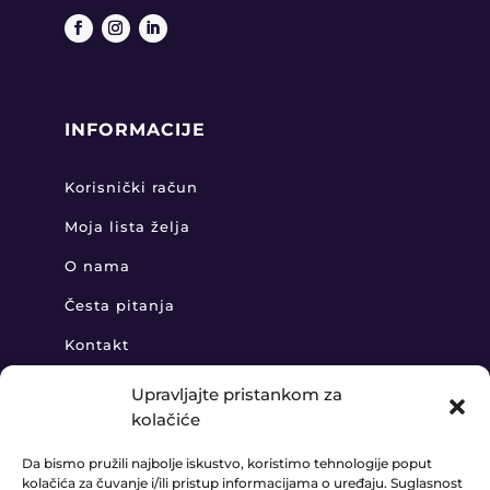
INFORMACIJE
Korisnički račun
Moja lista želja
O nama
Česta pitanja
Kontakt
Upravljajte pristankom za
kolačiće
KONTAKT
Da bismo pružili najbolje iskustvo, koristimo tehnologije poput
kolačića za čuvanje i/ili pristup informacijama o uređaju. Suglasnost
+385 91 888 6406
