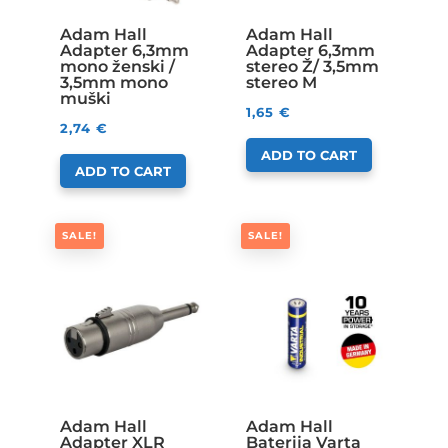
Adam Hall
Adam Hall
Adapter 6,3mm
Adapter 6,3mm
mono ženski /
stereo Ž/ 3,5mm
3,5mm mono
stereo M
muški
1,65
€
2,74
€
ADD TO CART
ADD TO CART
SALE!
SALE!
Adam Hall
Adam Hall
Adapter XLR
Baterija Varta