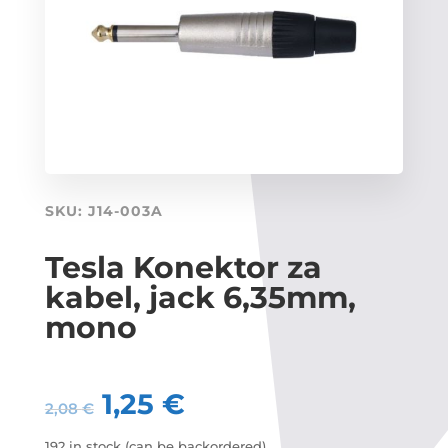
SKU:
J14-003A
Tesla Konektor za
kabel, jack 6,35mm,
mono
1,25
€
2,08
€
192 in stock (can be backordered)