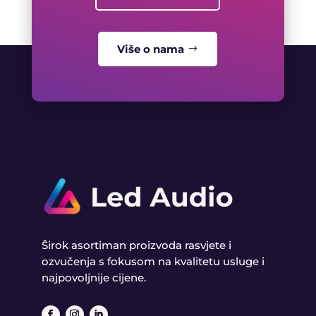
Više o nama
Širok asortiman proizvoda rasvjete i
ozvučenja s fokusom na kvalitetu usluge i
najpovoljnije cijene.