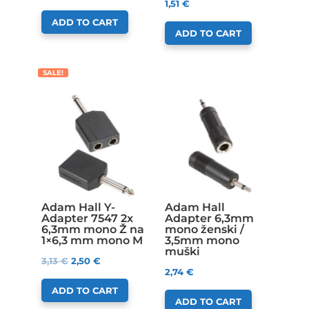
1,51
€
ADD TO CART
ADD TO CART
SALE!
Adam Hall Y-
Adam Hall
Adapter 7547 2x
Adapter 6,3mm
6,3mm mono Ž na
mono ženski /
1×6,3 mm mono M
3,5mm mono
muški
3,13
€
2,50
€
2,74
€
ADD TO CART
ADD TO CART