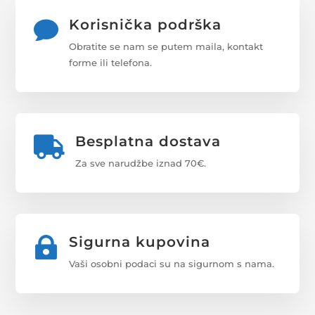
Korisnička podrška

Obratite se nam se putem maila, kontakt
forme ili telefona.
Besplatna dostava

Za sve narudžbe iznad 70€.
Sigurna kupovina

Vaši osobni podaci su na sigurnom s nama.