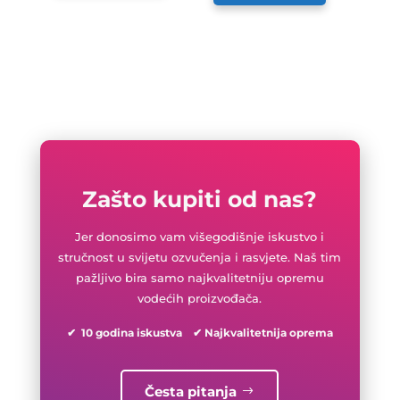
Zašto kupiti od nas?
Jer donosimo vam višegodišnje iskustvo i
stručnost u svijetu ozvučenja i rasvjete. Naš tim
pažljivo bira samo najkvalitetniju opremu
vodećih proizvođača.
✔ 10 godina iskustva ✔ Najkvalitetnija oprema
Česta pitanja