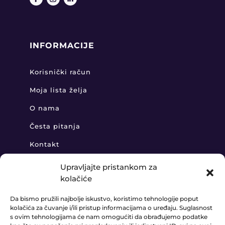
INFORMACIJE
Korisnički račun
Moja lista želja
O nama
Česta pitanja
Kontakt
Upravljajte pristankom za
kolačiće
KONTAKT
Da bismo pružili najbolje iskustvo, koristimo tehnologije poput
kolačića za čuvanje i/ili pristup informacijama o uređaju. Suglasnost
+385 91 888 6406

s ovim tehnologijama će nam omogućiti da obrađujemo podatke