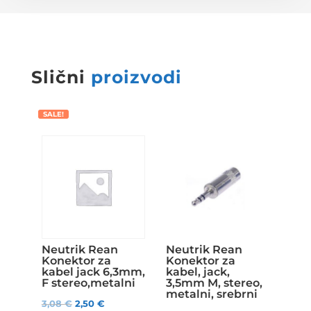
Slični
proizvodi
SALE!
Neutrik Rean
Neutrik Rean
Konektor za
Konektor za
kabel jack 6,3mm,
kabel, jack,
F stereo,metalni
3,5mm M, stereo,
metalni, srebrni
3,08
€
2,50
€