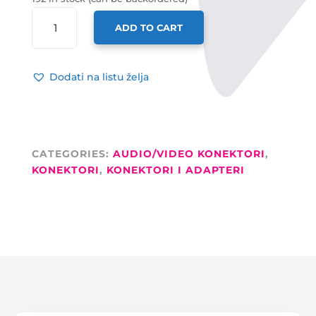
TESLA
ADD TO CART
KONEKTOR
ZA
KABEL,
Dodati na listu želja
JACK
6,35MM,
MONO
QUANTITY
CATEGORIES:
AUDIO/VIDEO KONEKTORI
,
KONEKTORI
,
KONEKTORI I ADAPTERI