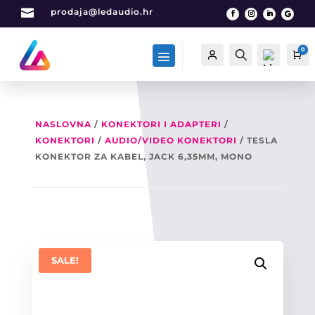

prodaja@ledaudio.hr
0
Račun
Traži
Ca
NASLOVNA
/
KONEKTORI I ADAPTERI
/
KONEKTORI
/
AUDIO/VIDEO KONEKTORI
/ TESLA
List
a
KONEKTOR ZA KABEL, JACK 6,35MM, MONO
želj
a -
0
SALE!