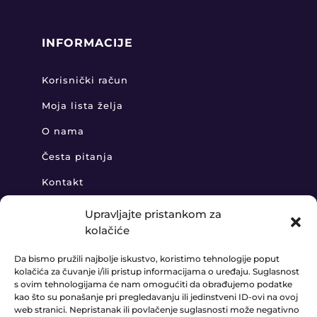
INFORMACIJE
Korisnički račun
Moja lista želja
O nama
Česta pitanja
Kontakt
Upravljajte pristankom za
kolačiće
KONTAKT
Da bismo pružili najbolje iskustvo, koristimo tehnologije poput
kolačića za čuvanje i/ili pristup informacijama o uređaju. Suglasnost
+385 91 888 6406

s ovim tehnologijama će nam omogućiti da obrađujemo podatke
kao što su ponašanje pri pregledavanju ili jedinstveni ID-ovi na ovoj
prodaja@ledaudio.hr

web stranici. Nepristanak ili povlačenje suglasnosti može negativno