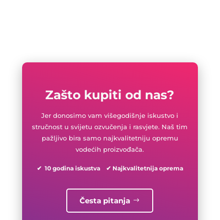
Zašto kupiti od nas?
Jer donosimo vam višegodišnje iskustvo i
stručnost u svijetu ozvučenja i rasvjete. Naš tim
pažljivo bira samo najkvalitetniju opremu
vodećih proizvođača.
✔ 10 godina iskustva ✔ Najkvalitetnija oprema
Česta pitanja