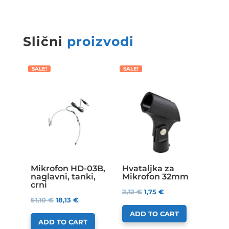
Slični
proizvodi
SALE!
SALE!
Mikrofon HD-03B,
Hvataljka za
naglavni, tanki,
Mikrofon 32mm
crni
2,12
€
1,75
€
51,10
€
18,13
€
ADD TO CART
ADD TO CART