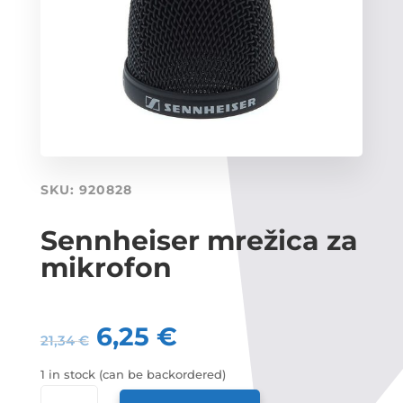
SKU:
920828
Sennheiser mrežica za
mikrofon
6,25
€
21,34
€
1 in stock (can be backordered)
SENNHEISER