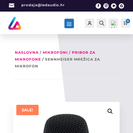

prodaja@ledaudio.hr
0
Račun
Traži
Ca
NASLOVNA
/
MIKROFONI
/
PRIBOR ZA
MIKROFONE
/ SENNHEISER MREŽICA ZA
List
a
MIKROFON
želj
a -
0
SALE!