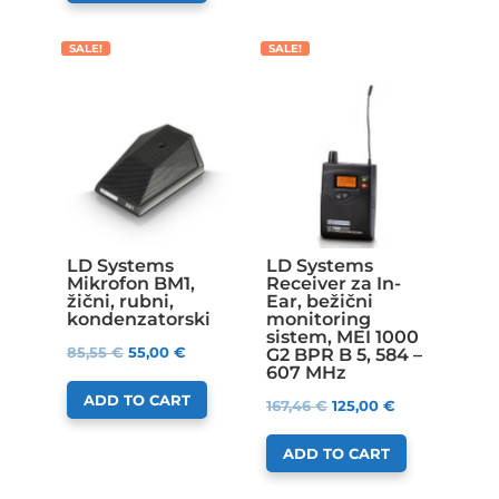
SALE!
SALE!
LD Systems
LD Systems
Mikrofon BM1,
Receiver za In-
žični, rubni,
Ear, bežični
kondenzatorski
monitoring
sistem, MEI 1000
85,55
€
55,00
€
G2 BPR B 5, 584 –
607 MHz
ADD TO CART
167,46
€
125,00
€
ADD TO CART