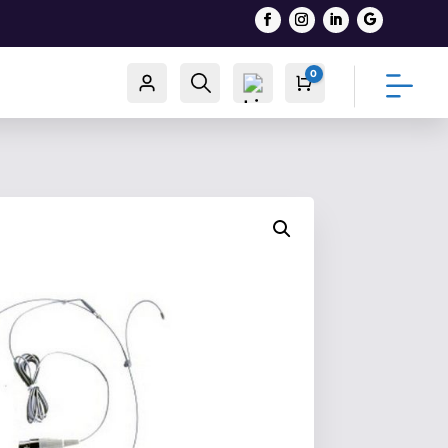
0
Račun
Traži
Cart
0,00
€
List
a
želj
a -
0