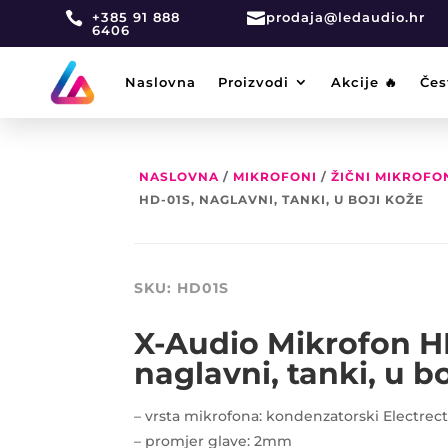

+385 91 888

prodaja@ledaudio.hr
6406
Naslovna
Proizvodi
Akcije 🔥
Čes
NASLOVNA
/
MIKROFONI
/
ŽIČNI MIKROFO
HD-01S, NAGLAVNI, TANKI, U BOJI KOŽE
SKU:
HD01S
X-Audio Mikrofon H
naglavni, tanki, u b
– vrsta mikrofona: kondenzatorski Electrec
– promjer glave: 2mm