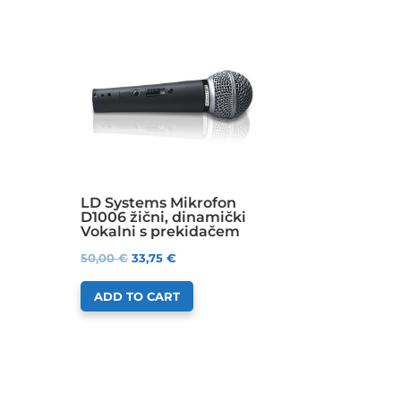
LD Systems Mikrofon
D1006 žični, dinamički
Vokalni s prekidačem
50,00
€
33,75
€
ADD TO CART