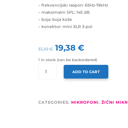
– frekvencijski raspon: 65Hz-19kHz
– maksimalni SPL: 145 dB
– boja: boja kože
– konektor: mini XLR 3-pol
19,38
€
51,10
€
1 in stock (can be backordered)
X-
ADD TO CART
AUDIO
MIKROFON
HD-
01S,
NAGLAVNI,
CATEGORIES:
MIKROFONI
,
ŽIČNI MIK
TANKI,
U
BOJI
KOŽE