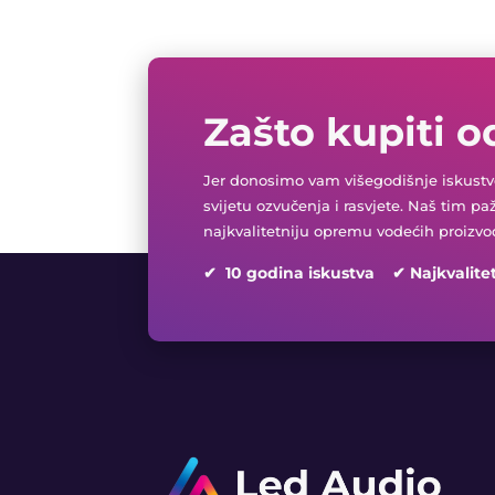
Zašto kupiti o
Jer donosimo vam višegodišnje iskustvo
svijetu ozvučenja i rasvjete. Naš tim pa
najkvalitetniju opremu vodećih proizvo
✔ 10 godina iskustva ✔ Najkvalite