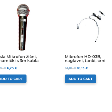
sla Mikrofon žični,
Mikrofon HD-03B,
namički s 3m kabla
naglavni, tanki, crni
,69
€
6,25
€
51,10
€
18,13
€
ADD TO CART
ADD TO CART