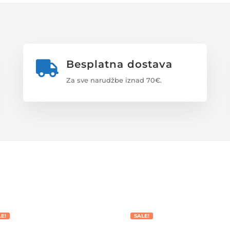
Besplatna dostava

Za sve narudžbe iznad 70€.
LE!
SALE!