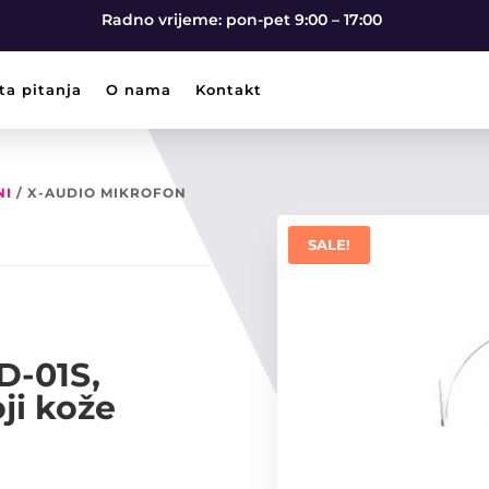
Radno vrijeme: pon-pet 9:00 – 17:00
ta pitanja
O nama
Kontakt
NI
/ X-AUDIO MIKROFON
SALE!
D-01S,
oji kože
t