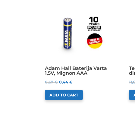
Adam Hall Baterija Varta
Te
1,5V, Mignon AAA
di
0,67
€
0,44
€
11
ADD TO CART