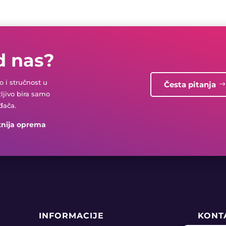
d nas?
 i stručnost u
Česta pitanja
žljivo bira samo
đača.
tnija oprema
INFORMACIJE
KONT