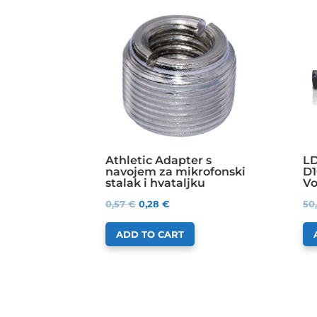
Athletic Adapter s
LD
navojem za mikrofonski
D1
stalak i hvataljku
Vo
0,57
€
0,28
€
50
ADD TO CART