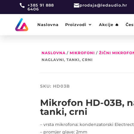

+385 91 888

prodaja@ledaudio.hr
6406
Naslovna
Proizvodi
Akcije 🔥
Čes
NASLOVNA
/
MIKROFONI
/
ŽIČNI MIKROFO
NAGLAVNI, TANKI, CRNI
SKU:
HD03B
Mikrofon HD-03B, n
tanki, crni
– vrsta mikrofona: kondenzatorski Electrec
– promjer glave: 2mm