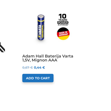
Adam Hall Baterija Varta
1,5V, Mignon AAA
0,67
€
0,44
€
ADD TO CART