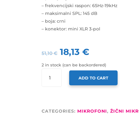
– frekvencijski raspon: 65Hz-19kHz
– maksimalni SPL: 145 dB
– boja: crni
– konektor: mini XLR 3-pol
18,13
€
51,10
€
2 in stock (can be backordered)
MIKROFON
ADD TO CART
HD-
03B,
NAGLAVNI,
TANKI,
CRNI
CATEGORIES:
MIKROFONI
,
ŽIČNI MIK
QUANTITY