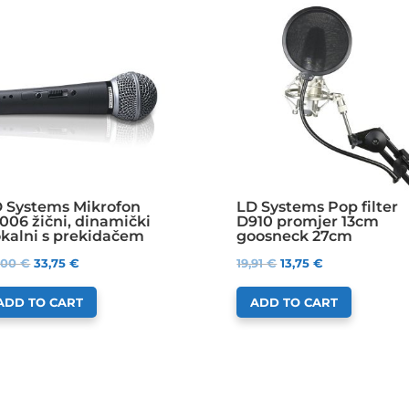
 Systems Mikrofon
LD Systems Pop filter
006 žični, dinamički
D910 promjer 13cm
kalni s prekidačem
goosneck 27cm
,00
€
33,75
€
19,91
€
13,75
€
ADD TO CART
ADD TO CART