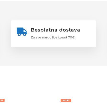
Besplatna dostava

Za sve narudžbe iznad 70€.
LE!
SALE!