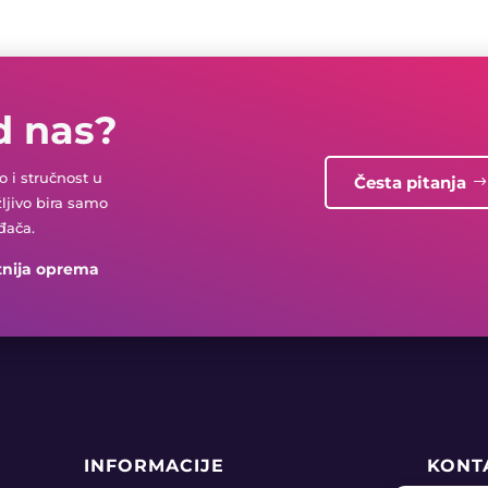
d nas?
 i stručnost u
Česta pitanja
žljivo bira samo
đača.
tnija oprema
INFORMACIJE
KONT