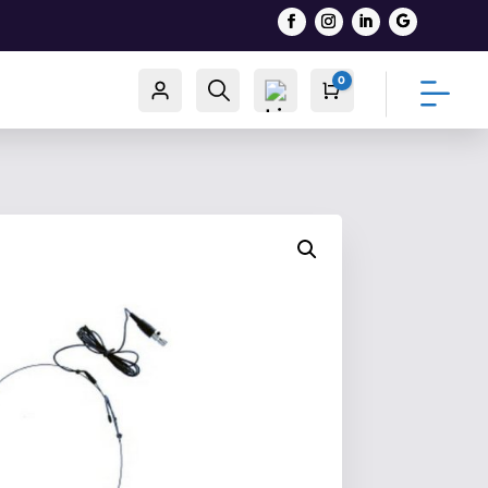
0
Račun
Traži
Cart
0,00
€
List
a
želj
a -
0