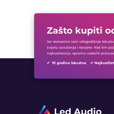
Zašto kupiti o
Jer donosimo vam višegodišnje iskustvo
svijetu ozvučenja i rasvjete. Naš tim pa
najkvalitetniju opremu vodećih proizvo
✔ 10 godina iskustva ✔ Najkvalite