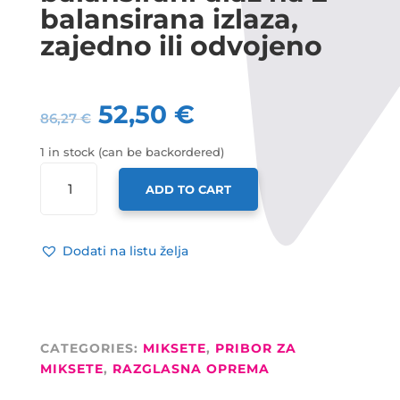
balansirana izlaza,
zajedno ili odvojeno
52,50
€
86,27
€
1 in stock (can be backordered)
PALMER
ADD TO CART
SWITCH,
1
BALANSIRANI
Dodati na listu želja
ULAZ
NA
2
BALANSIRANA
IZLAZA,
CATEGORIES:
MIKSETE
,
PRIBOR ZA
ZAJEDNO
MIKSETE
,
RAZGLASNA OPREMA
ILI
ODVOJENO