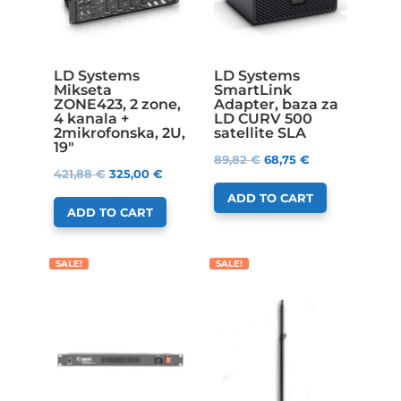
LD Systems
LD Systems
Mikseta
SmartLink
ZONE423, 2 zone,
Adapter, baza za
4 kanala +
LD CURV 500
2mikrofonska, 2U,
satellite SLA
19″
89,82
€
68,75
€
421,88
€
325,00
€
ADD TO CART
ADD TO CART
SALE!
SALE!