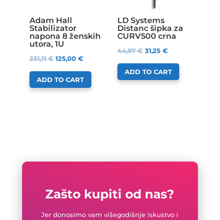
Adam Hall
LD Systems
Stabilizator
Distanc šipka za
napona 8 ženskih
CURV500 crna
utora, 1U
44,97
€
31,25
€
231,11
€
125,00
€
ADD TO CART
ADD TO CART
Zašto kupiti od nas?
Jer donosimo vam višegodišnje iskustvo i