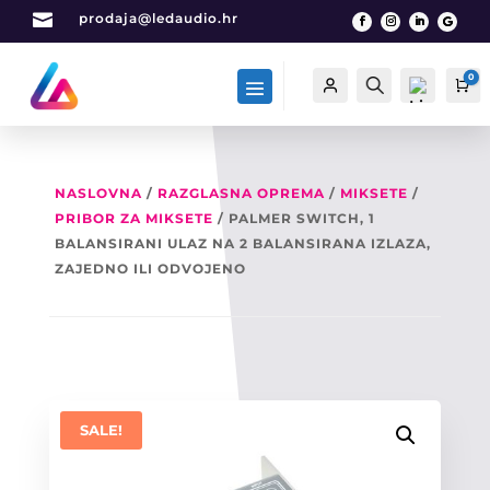

prodaja@ledaudio.hr
0
Račun
Traži
Ca
NASLOVNA
/
RAZGLASNA OPREMA
/
MIKSETE
/
PRIBOR ZA MIKSETE
/ PALMER SWITCH, 1
List
a
BALANSIRANI ULAZ NA 2 BALANSIRANA IZLAZA,
želj
ZAJEDNO ILI ODVOJENO
a -
0
SALE!