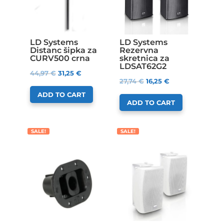
LD Systems
LD Systems
Distanc šipka za
Rezervna
CURV500 crna
skretnica za
LDSAT62G2
44,97
€
31,25
€
27,74
€
16,25
€
ADD TO CART
ADD TO CART
SALE!
SALE!