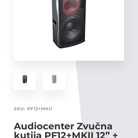
SKU:
PF12+MKII
Audiocenter Zvučna
kutija PF12+MKII 12” +