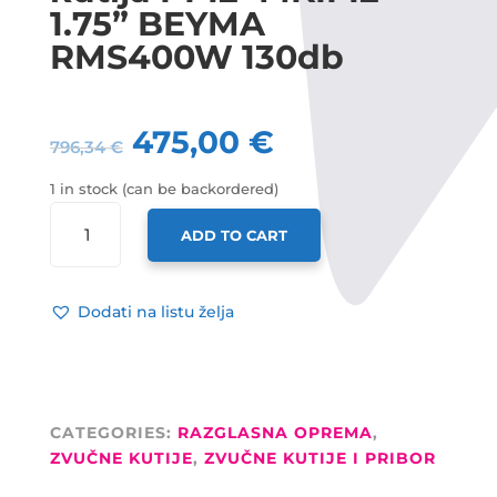
1.75” BEYMA
RMS400W 130db
475,00
€
796,34
€
1 in stock (can be backordered)
AUDIOCENTER
ADD TO CART
ZVUČNA
KUTIJA
PF12+MKII
Dodati na listu želja
12”
+
1.75”
BEYMA
RMS400W
CATEGORIES:
RAZGLASNA OPREMA
,
130DB
ZVUČNE KUTIJE
,
ZVUČNE KUTIJE I PRIBOR
QUANTITY