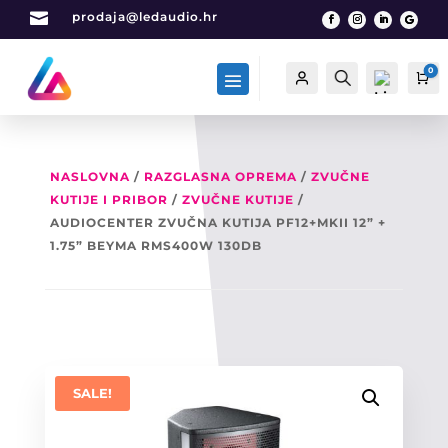

prodaja@ledaudio.hr
0
Račun
Traži
Ca
NASLOVNA
/
RAZGLASNA OPREMA
/
ZVUČNE
KUTIJE I PRIBOR
/
ZVUČNE KUTIJE
/
List
a
AUDIOCENTER ZVUČNA KUTIJA PF12+MKII 12” +
želj
1.75” BEYMA RMS400W 130DB
a -
0
SALE!