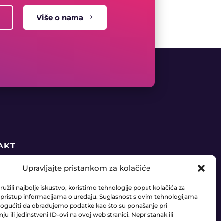
Više o nama
AKT
Upravljajte pristankom za kolačiće
5 91 888 6406
užili najbolje iskustvo, koristimo tehnologije poput kolačića za
daja@ledaudio.hr
li pristup informacijama o uređaju. Suglasnost s ovim tehnologijama
gućiti da obrađujemo podatke kao što su ponašanje pri
u ili jedinstveni ID-ovi na ovoj web stranici. Nepristanak ili
RIĆI 50B, 10410 VELIKA GORICA