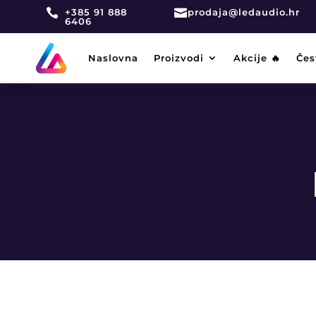

+385 91 888

prodaja@ledaudio.hr
6406
Naslovna
Proizvodi
Akcije 🔥
Čes