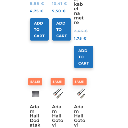
8,88
€
10,41
€
kab
el
4,75
€
5,50
€
na
met
re
ADD
ADD
TO
TO
2,46
€
CART
CART
1,75
€
ADD
TO
CART
SALE!
SALE!
SALE!
Ada
Ada
Ada
m
m
m
Hall
Hall
Hall
Dod
Goto
Goto
atak
vi
vi