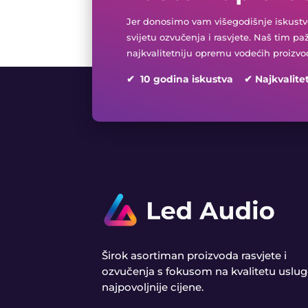
Jer donosimo vam višegodišnje iskustvo
svijetu ozvučenja i rasvjete. Naš tim pa
najkvalitetniju opremu vodećih proizvo
✔ 10 godina iskustva ✔ Najkvalite
Širok asortiman proizvoda rasvjete i
ozvučenja s fokusom na kvalitetu uslug
najpovoljnije cijene.