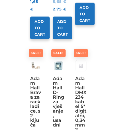
1,65
5,65
€
ADD
€
2,75
€
TO
CART
ADD
ADD
TO
TO
CART
CART
SALE!
SALE!
SALE!
Ada
Ada
Ada
m
m
m
Hall
Hall
Hall
Brav
D-
DMX
a za
Ring
234
rack
za
kab
ladi
vješ
el 5*
ce, s
anje
digit
2
,
alni,
klju
usa
0,34
ča
dni
mm
2,