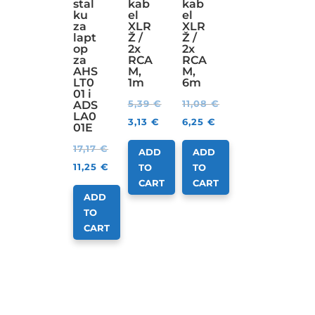
stal
kab
kab
ku
el
el
za
XLR
XLR
lapt
Ž /
Ž /
op
2x
2x
za
RCA
RCA
AHS
M,
M,
LT0
1m
6m
01 i
5,39
€
11,08
€
ADS
LA0
3,13
€
6,25
€
01E
17,17
€
ADD
ADD
11,25
€
TO
TO
CART
CART
ADD
TO
CART