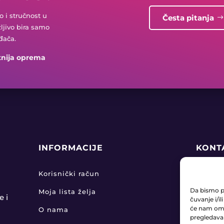
 i stručnost u
Česta pitanja
žljivo bira samo
đača.
tnija oprema
INFORMACIJE
KONT
+38

Korisnički račun
Da bismo pr
Moja lista želja
pro

e i
čuvanje i/i
će nam omo
O nama
pregledavanj
KLA
