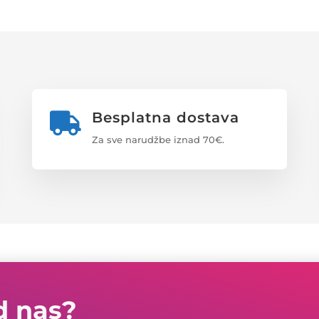
Besplatna dostava

Za sve narudžbe iznad 70€.
d nas?