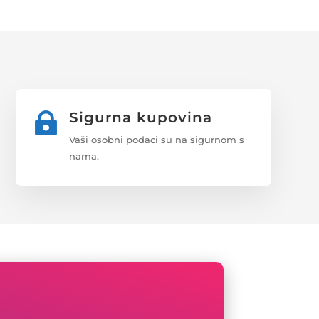
Sigurna kupovina

Vaši osobni podaci su na sigurnom s
nama.