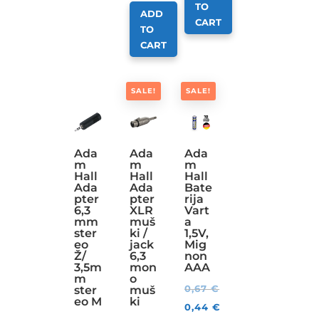
TO
ADD
CART
TO
CART
SALE!
SALE!
Ada
Ada
Ada
m
m
m
Hall
Hall
Hall
Ada
Ada
Bate
pter
pter
rija
6,3
XLR
Vart
mm
muš
a
ster
ki /
1,5V,
eo
jack
Mig
Ž/
6,3
non
3,5m
mon
AAA
m
o
0,67
€
ster
muš
eo M
ki
0,44
€