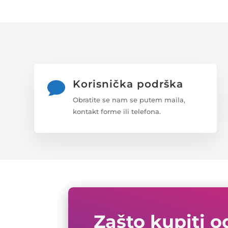
Korisnička podrška

Obratite se nam se putem maila,
kontakt forme ili telefona.
Zašto kupiti o