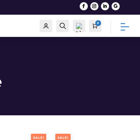
0
Račun
Traži
Cart
0,00
€
List
e
a
želj
a -
0
SALE!
SALE!