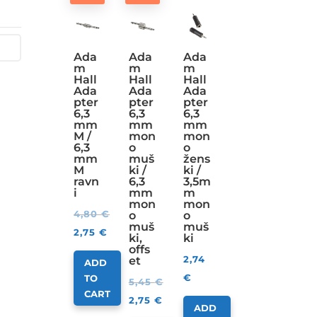
Ada
Ada
Ada
m
m
m
Hall
Hall
Hall
Ada
Ada
Ada
pter
pter
pter
6,3
6,3
6,3
mm
mm
mm
M /
mon
mon
6,3
o
o
mm
muš
žens
M
ki /
ki /
ravn
6,3
3,5m
i
mm
m
mon
mon
4,80
€
o
o
muš
muš
2,75
€
ki,
ki
offs
2,74
et
ADD
€
TO
5,45
€
CART
2,75
€
ADD