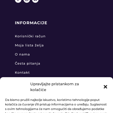
INFORMACIJE
Korisnički račun
Moja lista želja
O nama
Česta pitanja
Kontakt
Upravljajte pristankom za
kolačiće
KONTAKT
Da bismo pružili najbolje iskustvo, koristimo tehnologije poput
kolačića za čuvanje i/ili pristup informacijama o uređaju. Suglasnost
+385 91 888 6406

s ovim tehnologijama će nam omogućiti da obrađujemo podatke