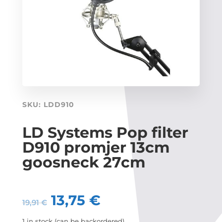
SKU:
LDD910
LD Systems Pop filter
D910 promjer 13cm
goosneck 27cm
13,75
€
19,91
€
1 in stock (can be backordered)