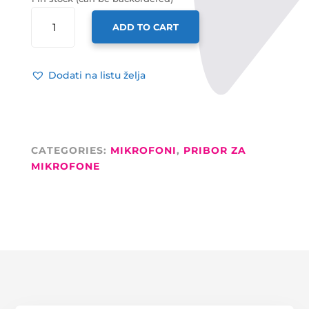
LD
ADD TO CART
SYSTEMS
POP
FILTER
Dodati na listu želja
D910
PROMJER
13CM
GOOSNECK
27CM
CATEGORIES:
MIKROFONI
,
PRIBOR ZA
QUANTITY
MIKROFONE