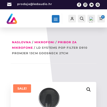

prodaja@ledaudio.hr
0
Račun
Traži
Ca
NASLOVNA
/
MIKROFONI
/
PRIBOR ZA
MIKROFONE
/ LD SYSTEMS POP FILTER D910
List
a
PROMJER 13CM GOOSNECK 27CM
želj
a -
0
SALE!