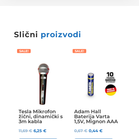
Slični
proizvodi
SALE!
SALE!
Tesla Mikrofon
Adam Hall
žični, dinamički s
Baterija Varta
3m kabla
1,5V, Mignon AAA
11,69
€
6,25
€
0,67
€
0,44
€