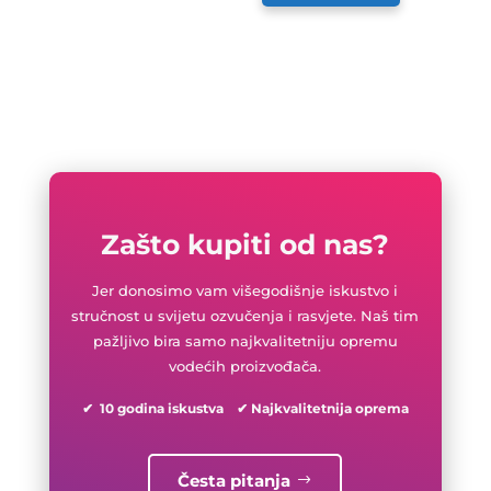
Zašto kupiti od nas?
Jer donosimo vam višegodišnje iskustvo i
stručnost u svijetu ozvučenja i rasvjete. Naš tim
pažljivo bira samo najkvalitetniju opremu
vodećih proizvođača.
✔ 10 godina iskustva ✔ Najkvalitetnija oprema
Česta pitanja