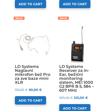
ADD TO CART
ADD TO CART
SALE!
SALE!
LD Systems
LD Systems
Naglavni
Receiver za In-
mikrofon bež Pro
Ear, bežični
za sve baze mini
monitoring
XLR
sistem, MEI 1000
G2 BPR B 5, 584 –
116,33
€
90,00
€
607 MHz
167,46
€
125,00
€
ADD TO CART
ADD TO CART