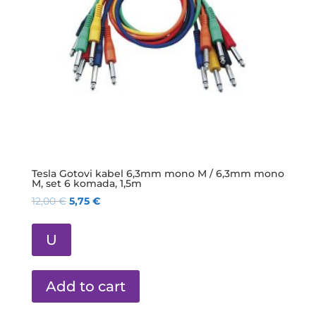
Tesla Gotovi kabel 6,3mm mono M / 6,3mm mono
M, set 6 komada, 1,5m
12,00
€
5,75
€
U
Add to cart