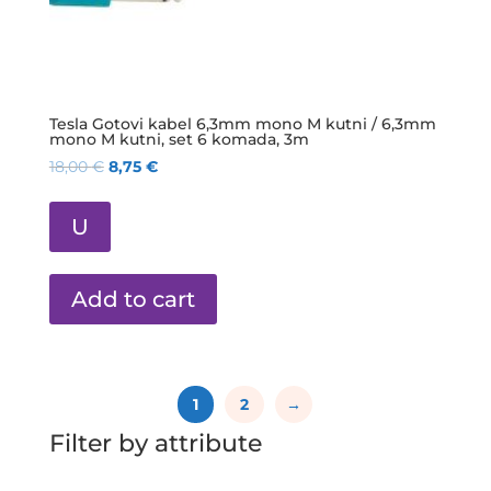
Tesla Gotovi kabel 6,3mm mono M kutni / 6,3mm
mono M kutni, set 6 komada, 3m
18,00
€
8,75
€
U
Add to cart
1
2
→
Filter by attribute