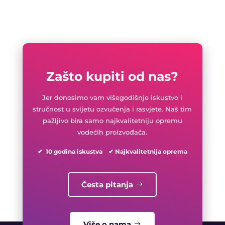
Zašto kupiti od nas?
Jer donosimo vam višegodišnje iskustvo i
stručnost u svijetu ozvučenja i rasvjete. Naš tim
pažljivo bira samo najkvalitetniju opremu
vodećih proizvođača.
✔ 10 godina iskustva ✔ Najkvalitetnija oprema
Česta pitanja
Više o nama