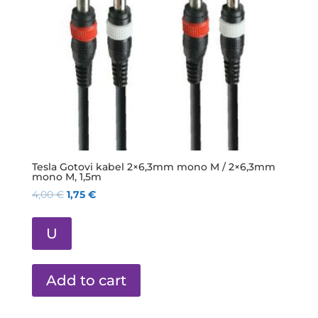
Tesla Gotovi kabel 2×6,3mm mono M / 2×6,3mm
mono M, 1,5m
4,00
€
1,75
€
U
Add to cart