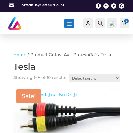

prodaja@ledaudio.hr
0
Račun
Traži
Car
Home
/ Product Gotovi AV - Proizvođač / Tesla
List
Tesla
a
želj
Showing 1–9 of 10 results
a -
0
Dodaj na listu želja
Sale!