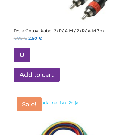
Tesla Gotovi kabel 2xRCA M / 2xRCA M 3m
4,00
€
2,50
€
U
Add to cart
Dodaj na listu želja
Sale!