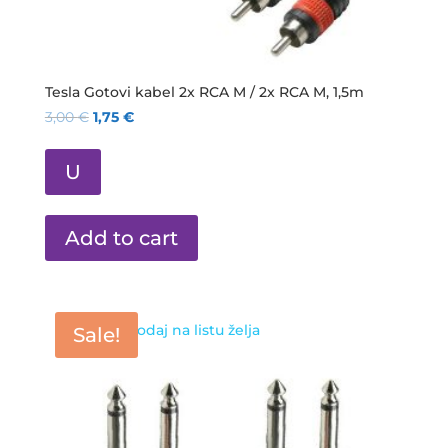
Tesla Gotovi kabel 2x RCA M / 2x RCA M, 1,5m
3,00
€
1,75
€
U
Add to cart
Dodaj na listu želja
Sale!