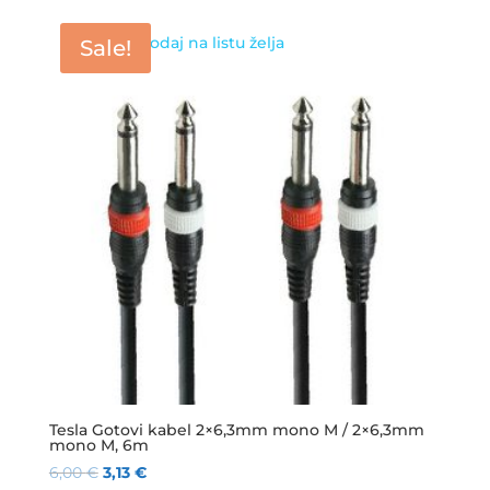
Dodaj na listu želja
Sale!
Tesla Gotovi kabel 2×6,3mm mono M / 2×6,3mm
mono M, 6m
6,00
€
3,13
€