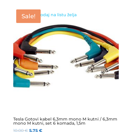
Dodaj na listu želja
Sale!
Tesla Gotovi kabel 6,3mm mono M kutni / 6,3mm
mono M kutni, set 6 komada, 1,5m
10,00
€
5,75
€