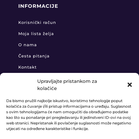
INFORMACIJE
Korisnički račun
Moja lista želja
O nama
Česta pitanja
Kontakt
Upravljajte pristankom za
kolačiće
KONTAKT
Da bismo pružili najbolje iskustvo, koristimo tehnologije poput
kolačića za čuvanje i/ili pristup informacijama o uređaju. Suglasnost
+385 91 888 6406

s ovim tehnologijama će nam omogućiti da obrađujemo podatke
kao što su ponašanje pri pregledavanju ili jedinstveni ID-ovi na ovoj
prodaja@ledaudio.hr
web stranici. Nepristanak ili povlačenje suglasnosti može negativno

utjecati na određene karakteristike i funkcije.
KLARIĆI 50B, 10410 VELIKA GORICA
