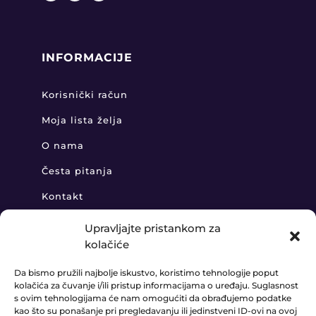
INFORMACIJE
Korisnički račun
Moja lista želja
O nama
Česta pitanja
Kontakt
Upravljajte pristankom za
kolačiće
KONTAKT
Da bismo pružili najbolje iskustvo, koristimo tehnologije poput
kolačića za čuvanje i/ili pristup informacijama o uređaju. Suglasnost
+385 91 888 6406

s ovim tehnologijama će nam omogućiti da obrađujemo podatke
kao što su ponašanje pri pregledavanju ili jedinstveni ID-ovi na ovoj