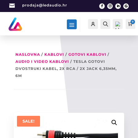

prodaja@ledaudio.hr
0
Račun
Traži
Ca
NASLOVNA
/
KABLOVI
/
GOTOVI KABLOVI
/
AUDIO I VIDEO KABLOVI
/ TESLA GOTOVI
List
a
DVOSTRUKI KABEL, 2X RCA / 2X JACK 6,35MM,
želj
6M
a -
0
SALE!