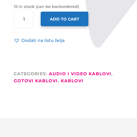
15 in stock (can be backordered)
TESLA
ADD TO CART
GOTOVI
DVOSTRUKI
KABEL,
Dodati na listu želja
2X
RCA
/
2X
JACK
CATEGORIES:
AUDIO I VIDEO KABLOVI
,
6,35MM,
GOTOVI KABLOVI
,
KABLOVI
6M
QUANTITY