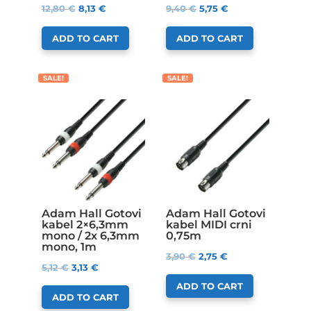
12,80
€
8,13
€
9,40
€
5,75
€
ADD TO CART
ADD TO CART
SALE!
SALE!
Adam Hall Gotovi
Adam Hall Gotovi
kabel 2×6,3mm
kabel MIDI crni
mono / 2x 6,3mm
0,75m
mono, 1m
3,90
€
2,75
€
5,12
€
3,13
€
ADD TO CART
ADD TO CART