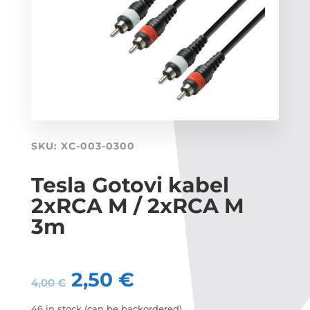
SKU:
XC-003-0300
Tesla Gotovi kabel
2xRCA M / 2xRCA M
3m
2,50
€
4,00
€
46 in stock (can be backordered)