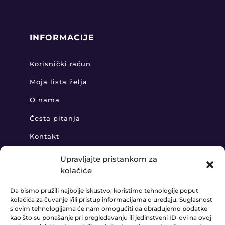
INFORMACIJE
Korisnički račun
Moja lista želja
O nama
Česta pitanja
Kontakt
Upravljajte pristankom za
kolačiće
KONTAKT
Da bismo pružili najbolje iskustvo, koristimo tehnologije poput
kolačića za čuvanje i/ili pristup informacijama o uređaju. Suglasnost
+385 91 888 6406

s ovim tehnologijama će nam omogućiti da obrađujemo podatke
kao što su ponašanje pri pregledavanju ili jedinstveni ID-ovi na ovoj