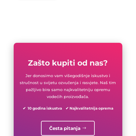
Zašto kupiti od nas?
Jer donosimo vam višegodišnje iskustvo i
stručnost u svijetu ozvučenja i rasvjete. Naš tim
pažljivo bira samo najkvalitetniju opremu
vodećih proizvođača.
✔ 10 godina iskustva ✔ Najkvalitetnija oprema
Česta pitanja