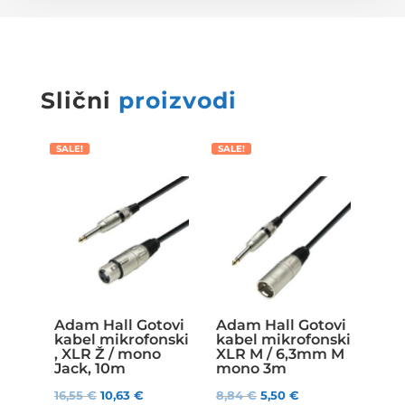
Slični
proizvodi
SALE!
SALE!
Adam Hall Gotovi
Adam Hall Gotovi
kabel mikrofonski
kabel mikrofonski
, XLR Ž / mono
XLR M / 6,3mm M
Jack, 10m
mono 3m
16,55
€
10,63
€
8,84
€
5,50
€