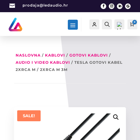

prodaja@ledaudio.hr
0
Račun
Traži
Ca
NASLOVNA
/
KABLOVI
/
GOTOVI KABLOVI
/
AUDIO I VIDEO KABLOVI
/ TESLA GOTOVI KABEL
List
a
2XRCA M / 2XRCA M 3M
želj
a -
0
SALE!