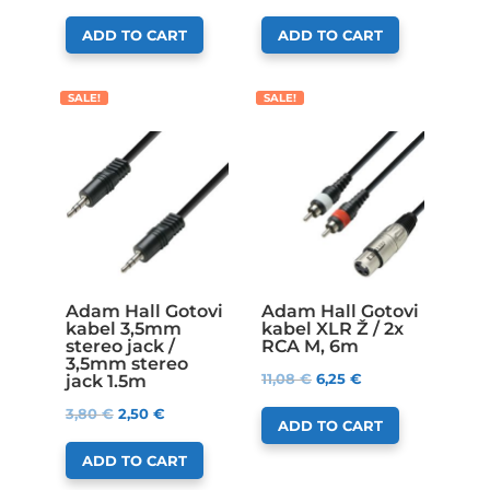
ADD TO CART
ADD TO CART
SALE!
SALE!
Adam Hall Gotovi
Adam Hall Gotovi
kabel 3,5mm
kabel XLR Ž / 2x
stereo jack /
RCA M, 6m
3,5mm stereo
11,08
€
6,25
€
jack 1.5m
3,80
€
2,50
€
ADD TO CART
ADD TO CART