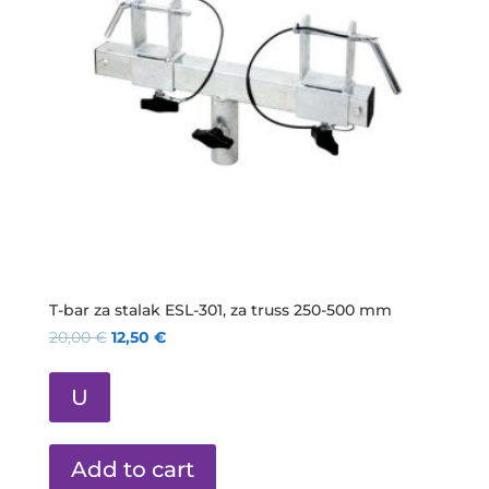
T-bar za stalak ESL-301, za truss 250-500 mm
20,00
€
12,50
€
U
Add to cart