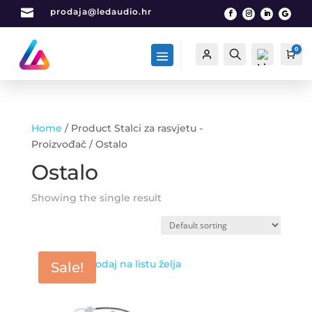

prodaja@ledaudio.hr
0
Račun
Traži
Car
Home
/ Product Stalci za rasvjetu -
List
Proizvođač / Ostalo
a
Ostalo
želj
a -
0
Showing the single result
Dodaj na listu želja
Sale!