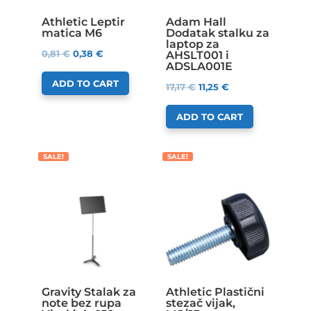
Athletic Leptir
Adam Hall
matica M6
Dodatak stalku za
laptop za
0,81
€
0,38
€
AHSLT001 i
ADSLA001E
ADD TO CART
17,17
€
11,25
€
ADD TO CART
SALE!
SALE!
Gravity Stalak za
Athletic Plastični
note bez rupa
stezač vijak,