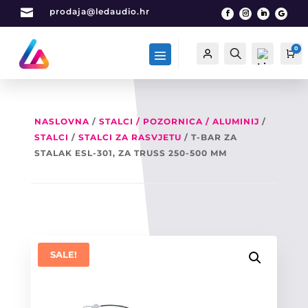

prodaja@ledaudio.hr
0
Račun
Traži
Ca
NASLOVNA
/
STALCI / POZORNICA / ALUMINIJ
/
STALCI
/
STALCI ZA RASVJETU
/ T-BAR ZA
List
a
STALAK ESL-301, ZA TRUSS 250-500 MM
želj
a -
0
SALE!