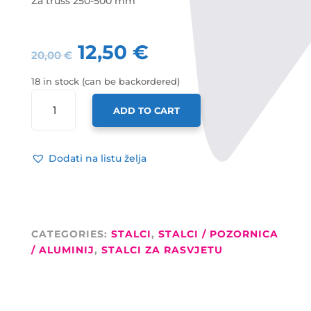
Za truss 250-500 mm
12,50
€
20,00
€
18 in stock (can be backordered)
T-
ADD TO CART
BAR
ZA
STALAK
Dodati na listu želja
ESL-
301,
ZA
TRUSS
250-
CATEGORIES:
STALCI
,
STALCI / POZORNICA
500
/ ALUMINIJ
,
STALCI ZA RASVJETU
MM
QUANTITY