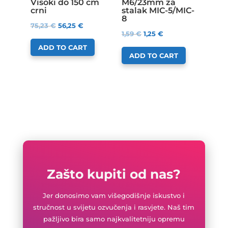
Visoki do 150 cm
M6/23mm za
crni
stalak MIC-5/MIC-
8
75,23
€
56,25
€
1,59
€
1,25
€
ADD TO CART
ADD TO CART
Zašto kupiti od nas?
Jer donosimo vam višegodišnje iskustvo i
stručnost u svijetu ozvučenja i rasvjete. Naš tim
pažljivo bira samo najkvalitetniju opremu