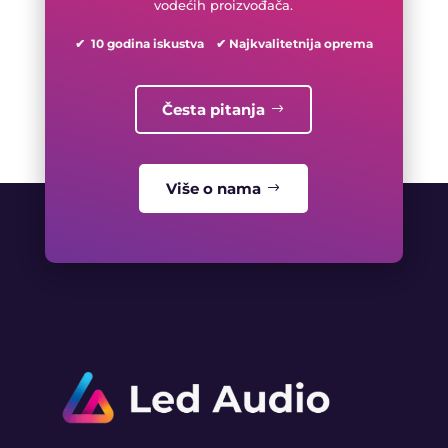
vodećih proizvođača.
✔ 10 godina iskustva ✔ Najkvalitetnija oprema
Česta pitanja
Više o nama