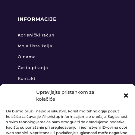
INFORMACIJE
Korisnički račun
Moja lista želja
O nama
Česta pitanja
Kontakt
Upravljajte pristankom za
kolačiće
KONTAKT
Da bismo pružili najbolje iskustvo, koristimo tehnologije poput
kolačića za čuvanje i/ili pristup informacijama o uređaju. Suglasnost
+385 91 888 6406

s ovim tehnologijama će nam omogućiti da obrađujemo podatke
kao što su ponašanje pri pregledavanju ili jedinstveni ID-ovi na ovoj
prodaja@ledaudio.hr
web stranici. Nepristanak ili povlačenje suglasnosti može negativno
