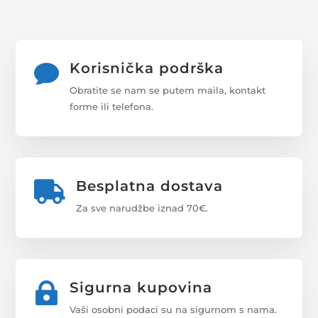
Korisnička podrška

Obratite se nam se putem maila, kontakt
forme ili telefona.
Besplatna dostava

Za sve narudžbe iznad 70€.
Sigurna kupovina

Vaši osobni podaci su na sigurnom s nama.