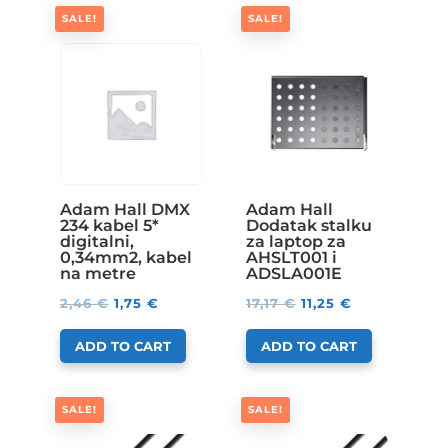
SALE!
SALE!
Adam Hall DMX
Adam Hall
234 kabel 5*
Dodatak stalku
digitalni,
za laptop za
0,34mm2, kabel
AHSLT001 i
na metre
ADSLA001E
2,46
€
1,75
€
17,17
€
11,25
€
ADD TO CART
ADD TO CART
SALE!
SALE!