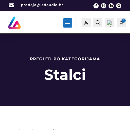

prodaja@ledaudio.hr
0
Račun
Traži
Car
PREGLED PO KATEGORIJAMA
List
a
Stalci
želj
a -
0