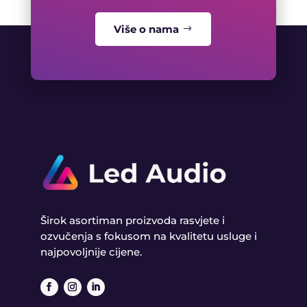
Više o nama
Širok asortiman proizvoda rasvjete i
ozvučenja s fokusom na kvalitetu usluge i
najpovoljnije cijene.