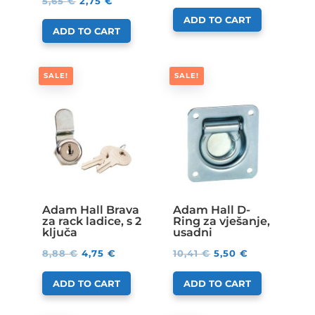
5,65
€
2,75
€
ADD TO CART
ADD TO CART
SALE!
SALE!
Adam Hall Brava
Adam Hall D-
za rack ladice, s 2
Ring za vješanje,
ključa
usadni
8,88
€
4,75
€
10,41
€
5,50
€
ADD TO CART
ADD TO CART