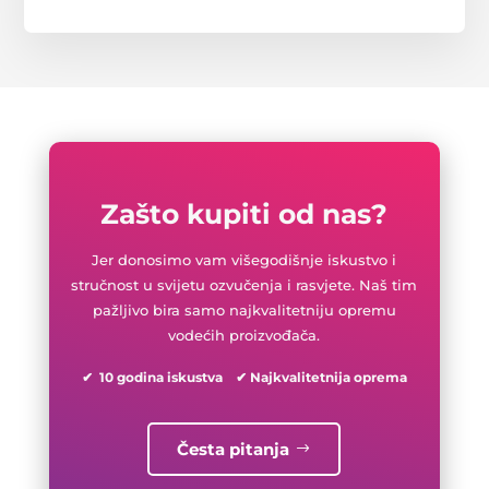
Zašto kupiti od nas?
Jer donosimo vam višegodišnje iskustvo i
stručnost u svijetu ozvučenja i rasvjete. Naš tim
pažljivo bira samo najkvalitetniju opremu
vodećih proizvođača.
✔ 10 godina iskustva ✔ Najkvalitetnija oprema
Česta pitanja