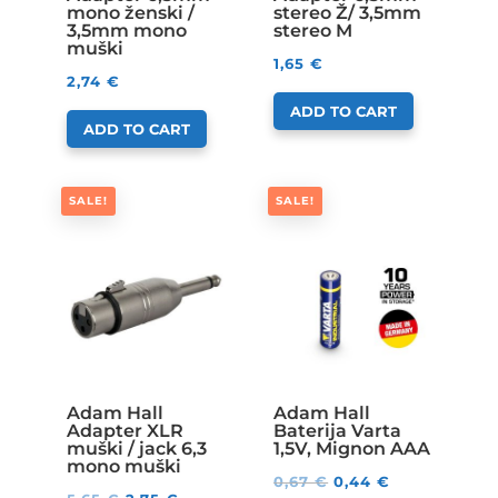
mono ženski /
stereo Ž/ 3,5mm
3,5mm mono
stereo M
muški
1,65
€
2,74
€
ADD TO CART
ADD TO CART
SALE!
SALE!
Adam Hall
Adam Hall
Adapter XLR
Baterija Varta
muški / jack 6,3
1,5V, Mignon AAA
mono muški
0,67
€
0,44
€