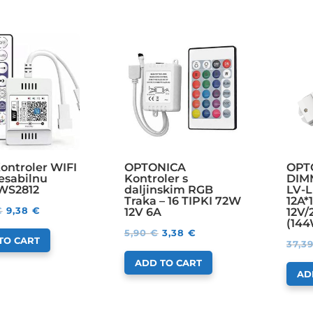
ontroler WIFI
OPTONICA
OPTO
esabilnu
Kontroler s
DIM
 WS2812
daljinskim RGB
LV-L
Traka – 16 TIPKI 72W
12A*
€
9,38
€
12V 6A
12V/
(14
5,90
€
3,38
€
TO CART
37,3
ADD TO CART
AD