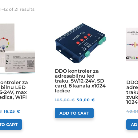
–12 of 21 results
DDO kontroler za
adresabilnu led
traku, 5V/12-24V, SD
ontroler za
DDO 
card, 8 kanala x1024
abilnu LED
adre
ledice
 5-24V, max
trak
edica, WIFI
zvuk
105,00
€
50,00
€
1024
€
16,25
€
40,
ADD TO CART
TO CART
AD