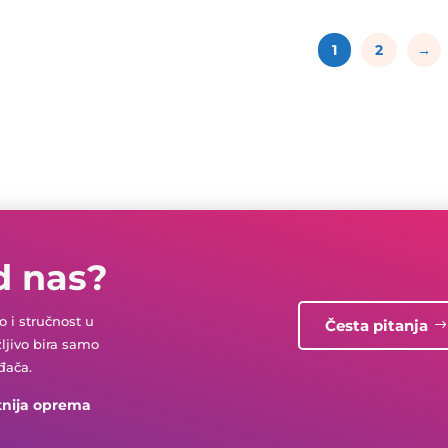
1
2
→
d nas?
 i stručnost u
Česta pitanja
žljivo bira samo
đača.
tnija oprema