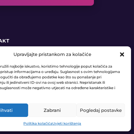
AKT
Upravljajte pristankom za kolačiće
5 91 888 6406
užili najbolje iskustvo, koristimo tehnologije poput kolačića za
daja@ledaudio.hr
li pristup informacijama o uređaju. Suglasnost s ovim tehnologijama
gućiti da obrađujemo podatke kao što su ponašanje pri
u ili jedinstveni ID-ovi na ovoj web stranici. Nepristanak ili
RIĆI 50B, 10410 VELIKA GORICA
suglasnosti može negativno utjecati na određene karakteristike i
ihvati
Zabrani
Pogledaj postavke
0
Pravila Privatnosti
•
Uvjeti poslovanja
Politika kolačića
Uvjeti korištenja