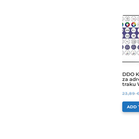
DDO K
za adr
traku
23,89
ADD 