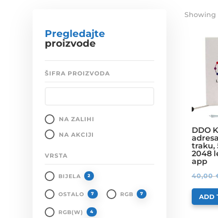
Showing 1
Pregledajte
proizvode
ŠIFRA PROIZVODA
NA ZALIHI
DDO K
NA AKCIJI
adres
traku,
2048 l
VRSTA
app
40,00
BIJELA
2
OSTALO
RGB
7
7
ADD 
RGB(W)
4