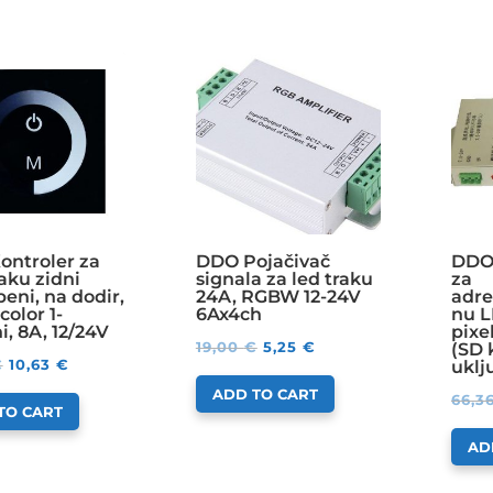
ontroler za
DDO Pojačivač
DDO 
aku zidni
signala za led traku
za
eni, na dodir,
24A, RGBW 12-24V
adre
color 1-
6Ax4ch
nu L
i, 8A, 12/24V
pixe
19,00
€
5,25
€
(SD 
€
10,63
€
uklj
ADD TO CART
66,3
TO CART
AD