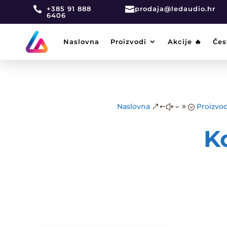

+385 91 888

prodaja@ledaudio.hr
6406
Naslovna
Proizvodi
Akcije 🔥
Čes
Naslovna
Proizvod
&#x39;
K