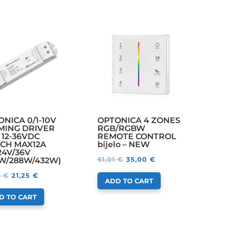
NICA 0/1-10V
OPTONICA 4 ZONES
MING DRIVER
RGB/RGBW
 12-36VDC
REMOTE CONTROL
1CH MAX12A
bijelo – NEW
24V/36V
61,01
€
35,00
€
4W/288W/432W)
9
€
21,25
€
ADD TO CART
D TO CART