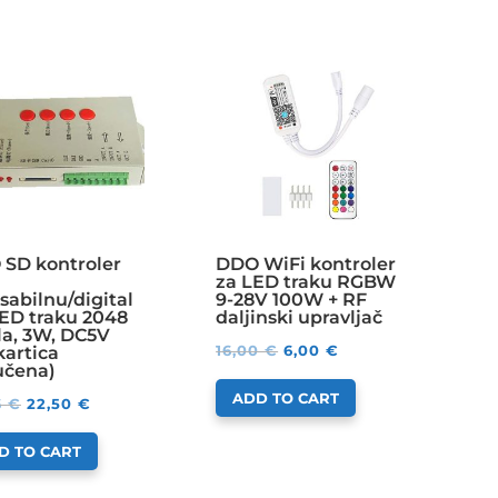
SD kontroler
DDO WiFi kontroler
za LED traku RGBW
sabilnu/digital
9-28V 100W + RF
ED traku 2048
daljinski upravljač
la, 3W, DC5V
16,00
€
6,00
€
kartica
učena)
ADD TO CART
6
€
22,50
€
D TO CART