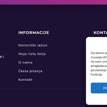
INFORMACIJE
KONT
+38

Korisnički račun
Da bismo pr
Moja lista želja
pro

e i
čuvanje i/i
će nam omo
O nama
pregledavanj
KLA

povlačenje 
Česta pitanja
funkcije.
Kontakt
Pr