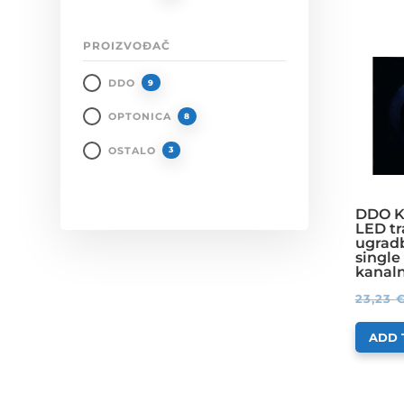
PROIZVOĐAČ
DDO
9
OPTONICA
8
OSTALO
3
DDO K
LED tr
ugradb
single 
kanaln
23,23
ADD 