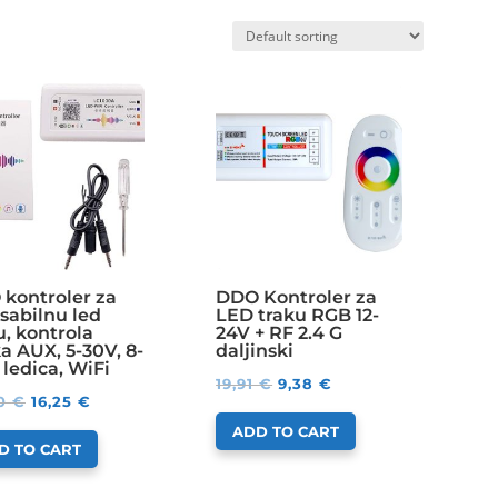
kontroler za
DDO Kontroler za
sabilnu led
LED traku RGB 12-
u, kontrola
24V + RF 2.4 G
a AUX, 5-30V, 8-
daljinski
 ledica, WiFi
19,91
€
9,38
€
00
€
16,25
€
ADD TO CART
D TO CART