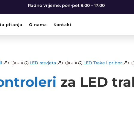
Radno vrijeme: pon-pet 9:00 – 17:00
ta pitanja
O nama
Kontakt
i
LED rasvjeta
LED Trake i pribor
&#x39;
&#x39;
&#
ontroleri
za LED tra