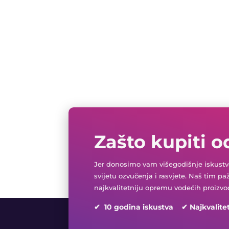
Zašto kupiti o
Jer donosimo vam višegodišnje iskustvo
svijetu ozvučenja i rasvjete. Naš tim pa
najkvalitetniju opremu vodećih proizvo
✔ 10 godina iskustva ✔ Najkvalite