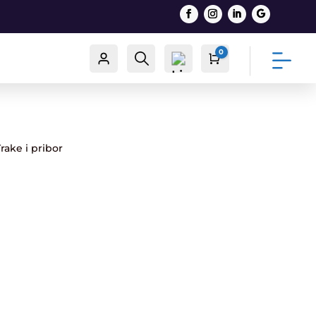
0
Račun
Traži
Cart
0,00
€
rake i pribor
List
a
želj
a -
0