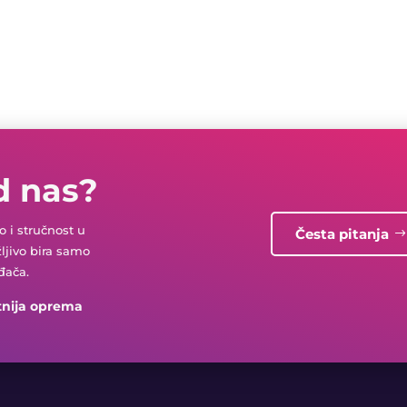
d nas?
 i stručnost u
Česta pitanja
žljivo bira samo
đača.
tnija oprema