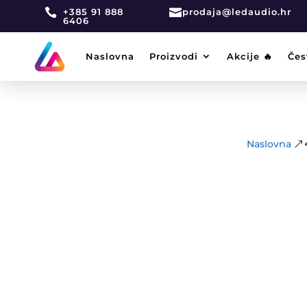

+385 91 888

prodaja@ledaudio.hr
6406
Naslovna
Proizvodi
Akcije 🔥
Čes
Naslovna
&