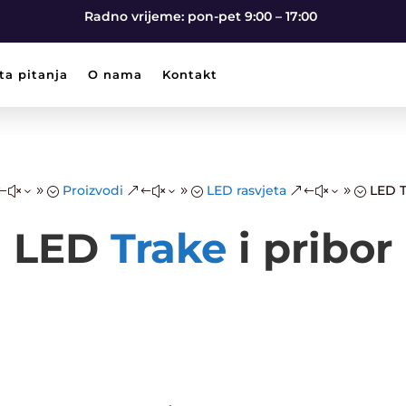
Radno vrijeme: pon-pet 9:00 – 17:00
ta pitanja
O nama
Kontakt
Proizvodi
LED rasvjeta
LED T
#x39;
&#x39;
&#x39;
LED
Trake
i pribor