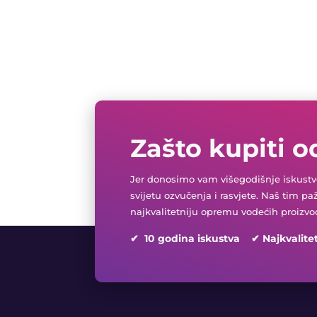
Zašto kupiti o
Jer donosimo vam višegodišnje iskustvo
svijetu ozvučenja i rasvjete. Naš tim pa
najkvalitetniju opremu vodećih proizvo
✔ 10 godina iskustva ✔ Najkvalite