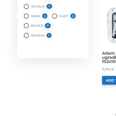
OSTALO
7
RACK
PANT
2
6
RUČKA
11
SPUŽVA
1
Adam 
ugradb
102x1
7,75
€
ADD 