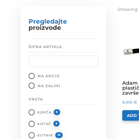
Showing 1
Pregledajte
proizvode
ŠIFRA ARTIKLA
NA AKCIJI
Adam 
NA ZALIHI
plastič
završe
VRSTA
3,02
€
KOPČA
9
ADD 
KOTAČ
2
KUTNIK
13