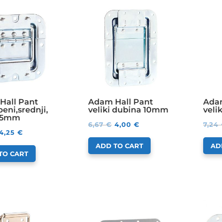
Hall Pant
Adam Hall Pant
Adam
eni,srednji,
veliki dubina 10mm
veli
05mm
6,67
€
4,00
€
7,24
4,25
€
ADD TO CART
AD
TO CART