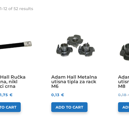
–12 of 52 results
Hall Ručka
Adam Hall Metalna
Adam
na, nikl
utisna tipla za rack
utis
ci crna
M6
M8
1,75
€
0,13
€
0,18
TO CART
ADD TO CART
AD