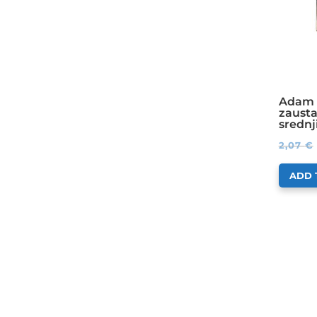
Adam 
zausta
srednj
2,07
€
ADD 