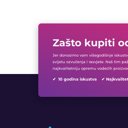
Zašto kupiti o
Jer donosimo vam višegodišnje iskustvo
svijetu ozvučenja i rasvjete. Naš tim pa
najkvalitetniju opremu vodećih proizvo
✔ 10 godina iskustva ✔ Najkvalite