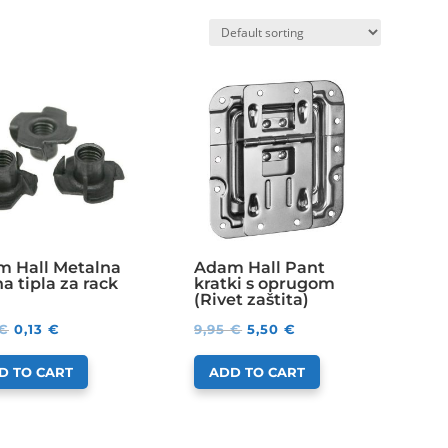
 Hall Metalna
Adam Hall Pant
na tipla za rack
kratki s oprugom
(Rivet zaštita)
€
0,13
€
9,95
€
5,50
€
D TO CART
ADD TO CART