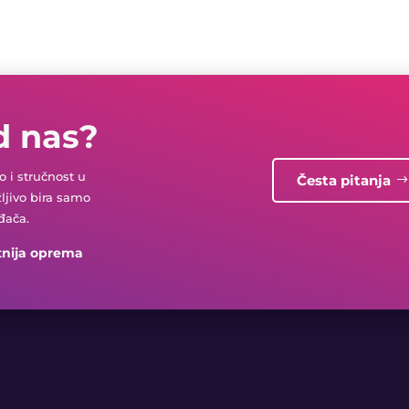
d nas?
 i stručnost u
Česta pitanja
žljivo bira samo
đača.
tnija oprema