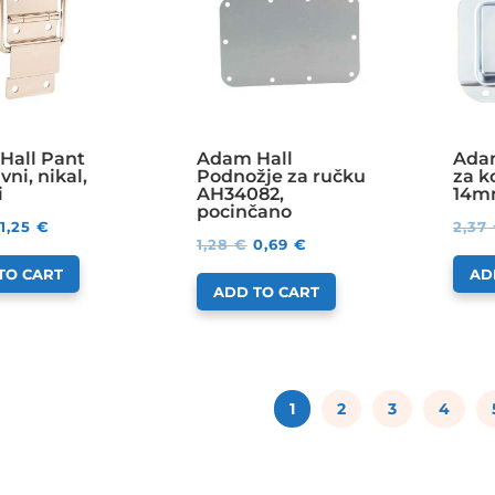
Hall Pant
Adam Hall
Ada
vni, nikal,
Podnožje za ručku
za k
i
AH34082,
14
pocinčano
1,25
€
2,37
1,28
€
0,69
€
TO CART
AD
ADD TO CART
1
2
3
4