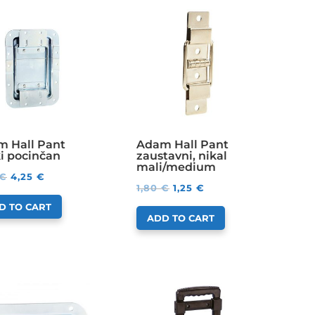
 Hall Pant
Adam Hall Pant
ki pocinčan
zaustavni, nikal
mali/medium
€
4,25
€
1,80
€
1,25
€
D TO CART
ADD TO CART