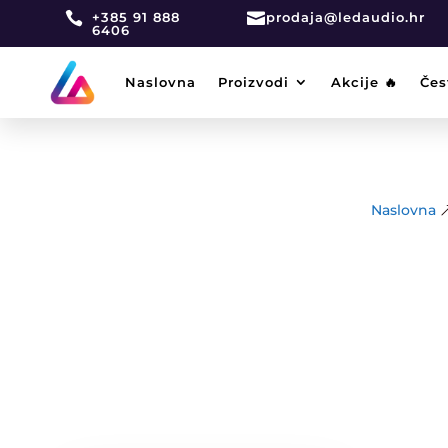

+385 91 888

prodaja@ledaudio.hr
6406
Naslovna
Proizvodi
Akcije 🔥
Čes
Naslovna