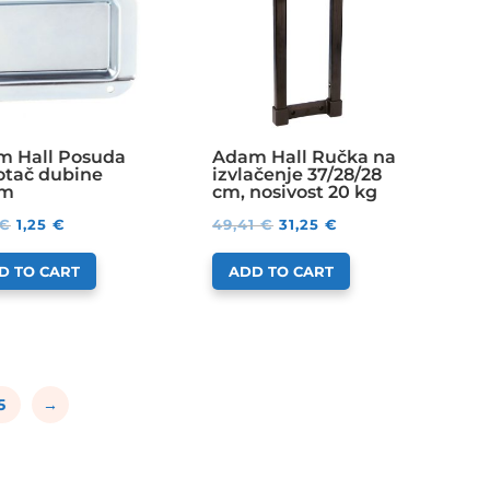
m Hall Posuda
Adam Hall Ručka na
otač dubine
izvlačenje 37/28/28
mm
cm, nosivost 20 kg
€
1,25
€
49,41
€
31,25
€
D TO CART
ADD TO CART
5
→