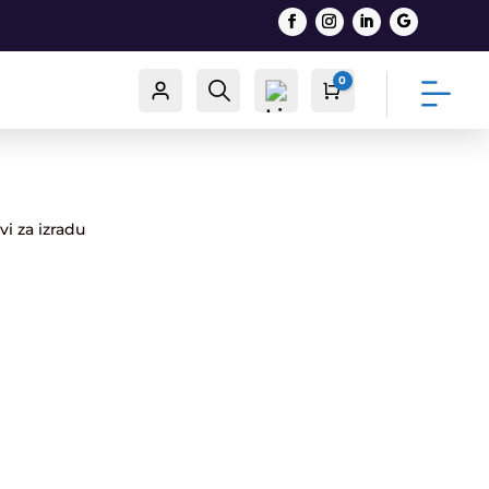
0
Račun
Traži
Cart
0,00
€
vi za izradu
List
a
želj
a -
0