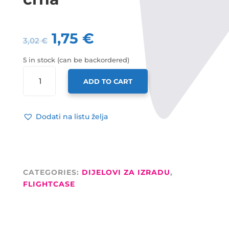
1,75
€
3,02
€
5 in stock (can be backordered)
ADAM
ADD TO CART
HALL
RUČKA
PLASTIČNA,
Dodati na listu želja
NIKL
ZAVRŠECI
CRNA
QUANTITY
CATEGORIES:
DIJELOVI ZA IZRADU
,
FLIGHTCASE