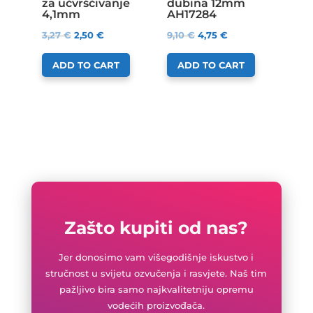
za učvrščivanje
dubina 12mm
4,1mm
AH17284
3,27
€
2,50
€
9,10
€
4,75
€
ADD TO CART
ADD TO CART
Zašto kupiti od nas?
Jer donosimo vam višegodišnje iskustvo i
stručnost u svijetu ozvučenja i rasvjete. Naš tim
pažljivo bira samo najkvalitetniju opremu
vodećih proizvođača.