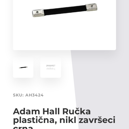
SKU:
AH3424
Adam Hall Ručka
plastična, nikl završeci
crna