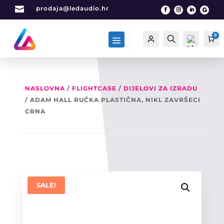

prodaja@ledaudio.hr
0
Račun
Traži
Ca
NASLOVNA
/
FLIGHTCASE
/
DIJELOVI ZA IZRADU
/ ADAM HALL RUČKA PLASTIČNA, NIKL ZAVRŠECI
List
a
CRNA
želj
a -
0
SALE!