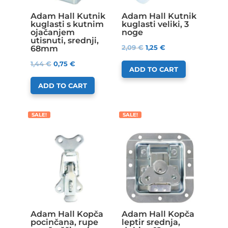
Adam Hall Kutnik
Adam Hall Kutnik
kuglasti s kutnim
kuglasti veliki, 3
ojačanjem
noge
utisnuti, srednji,
2,09
€
1,25
€
68mm
1,44
€
0,75
€
ADD TO CART
ADD TO CART
SALE!
SALE!
Adam Hall Kopča
Adam Hall Kopča
pocinčana, rupe
leptir srednja,