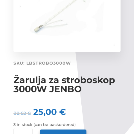
SKU:
LBSTROBO3000W
Žarulja za stroboskop
3000W JENBO
25,00
€
80,62
€
3 in stock (can be backordered)
ŽARULJA