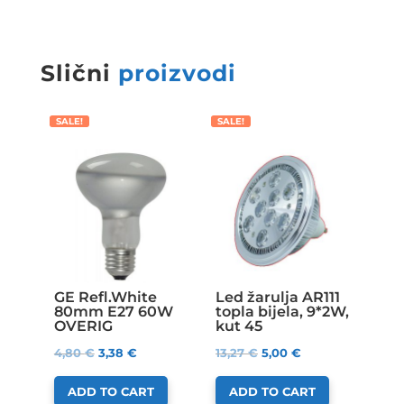
Slični
proizvodi
SALE!
SALE!
GE Refl.White
Led žarulja AR111
80mm E27 60W
topla bijela, 9*2W,
OVERIG
kut 45
4,80
€
3,38
€
13,27
€
5,00
€
ADD TO CART
ADD TO CART