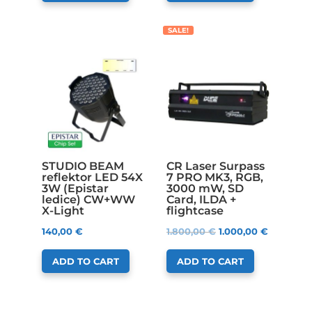
SALE!
STUDIO BEAM
CR Laser Surpass
reflektor LED 54X
7 PRO MK3, RGB,
3W (Epistar
3000 mW, SD
ledice) CW+WW
Card, ILDA +
X-Light
flightcase
140,00
€
1.800,00
€
1.000,00
€
ADD TO CART
ADD TO CART