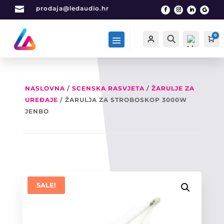

prodaja@ledaudio.hr
0
Račun
Traži
Ca
NASLOVNA
/
SCENSKA RASVJETA
/
ŽARULJE ZA
UREĐAJE
/ ŽARULJA ZA STROBOSKOP 3000W
List
a
JENBO
želj
a -
0
SALE!