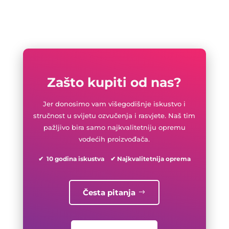
Zašto kupiti od nas?
Jer donosimo vam višegodišnje iskustvo i
stručnost u svijetu ozvučenja i rasvjete. Naš tim
pažljivo bira samo najkvalitetniju opremu
vodećih proizvođača.
✔ 10 godina iskustva ✔ Najkvalitetnija oprema
Česta pitanja