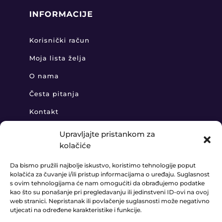
INFORMACIJE
Korisnički račun
Moja lista želja
O nama
Česta pitanja
Kontakt
Upravljajte pristankom za
kolačiće
KONTAKT
Da bismo pružili najbolje iskustvo, koristimo tehnologije poput
kolačića za čuvanje i/ili pristup informacijama o uređaju. Suglasnost
+385 91 888 6406

s ovim tehnologijama će nam omogućiti da obrađujemo podatke
kao što su ponašanje pri pregledavanju ili jedinstveni ID-ovi na ovoj
prodaja@ledaudio.hr

web stranici. Nepristanak ili povlačenje suglasnosti može negativno
utjecati na određene karakteristike i funkcije.