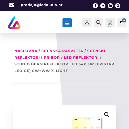

prodaja@ledaudio.hr
0
Račun
Traži
Ca
NASLOVNA
/
SCENSKA RASVJETA
/
SCENSKI
REFLEKTORI I PRIBOR
/
LED REFLEKTORI
/
List
a
STUDIO BEAM REFLEKTOR LED 54X 3W (EPISTAR
želj
LEDICE) CW+WW X-LIGHT
a -
0