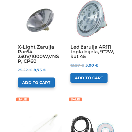
X-Light Žarulja
Led žarulja AR111
Par64,
topla bijela, 9*2W,
230V/1000W,VNS
kut 45
P, CP60
13,27
€
5,00
€
25,22
€
8,75
€
ADD TO CART
ADD TO CART
SALE!
SALE!