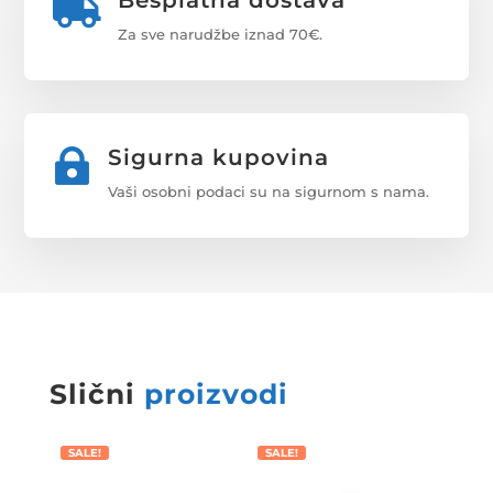
Besplatna dostava

Za sve narudžbe iznad 70€.
Sigurna kupovina

Vaši osobni podaci su na sigurnom s nama.
Slični
proizvodi
SALE!
SALE!