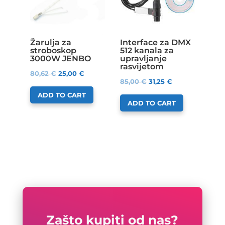
Žarulja za
Interface za DMX
stroboskop
512 kanala za
3000W JENBO
upravljanje
rasvijetom
80,62
€
25,00
€
85,00
€
31,25
€
ADD TO CART
ADD TO CART
Zašto kupiti od nas?