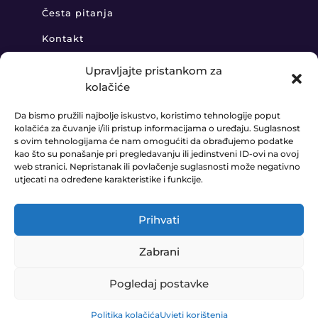
Česta pitanja
Kontakt
Upravljajte pristankom za
kolačiće
KONTAKT
Da bismo pružili najbolje iskustvo, koristimo tehnologije poput
kolačića za čuvanje i/ili pristup informacijama o uređaju. Suglasnost
+385 91 888 6406

s ovim tehnologijama će nam omogućiti da obrađujemo podatke
kao što su ponašanje pri pregledavanju ili jedinstveni ID-ovi na ovoj
prodaja@ledaudio.hr
web stranici. Nepristanak ili povlačenje suglasnosti može negativno

utjecati na određene karakteristike i funkcije.
KLARIĆI 50B, 10410 VELIKA GORICA

Prihvati
Zabrani
© LEDAUDIO d.o.o. 2023. Website made by
E-COM
Pogledaj postavke
0
Pravila Privatnosti
•
Uvjeti poslovanja
Politika kolačića
Uvjeti korištenja