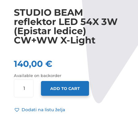
STUDIO BEAM
reflektor LED 54X 3W
(Epistar ledice)
CW+WW X-Light
140,00
€
Available on backorder
STUDIO
ADD TO CART
BEAM
REFLEKTOR
LED
Dodati na listu želja
54X
3W
(EPISTAR
LEDICE)