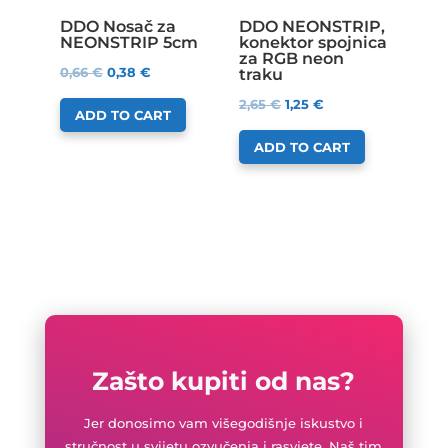
DDO Nosač za
DDO NEONSTRIP,
NEONSTRIP 5cm
konektor spojnica
za RGB neon
0,66
€
0,38
€
traku
2,65
€
1,25
€
ADD TO CART
ADD TO CART
Zašto kupiti od nas?
Jer donosimo vam višegodišnje iskustvo i
stručnost u svijetu ozvučenja i rasvjete. Naš tim