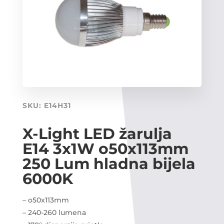
SKU:
E14H31
X-Light LED žarulja
E14 3x1W o50x113mm
250 Lum hladna bijela
6000K
– o50x113mm
– 240-260 lumena