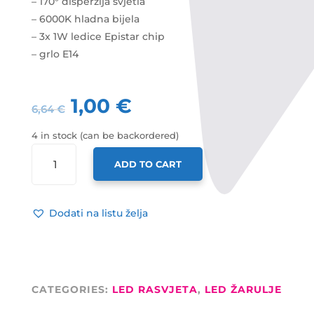
– 170° disperzija svjetla
– 6000K hladna bijela
– 3x 1W ledice Epistar chip
– grlo E14
1,00
€
6,64
€
4 in stock (can be backordered)
X-
ADD TO CART
LIGHT
LED
ŽARULJA
Dodati na listu želja
E14
3X1W
O50X113MM
250
LUM
CATEGORIES:
LED RASVJETA
,
LED ŽARULJE
HLADNA
BIJELA