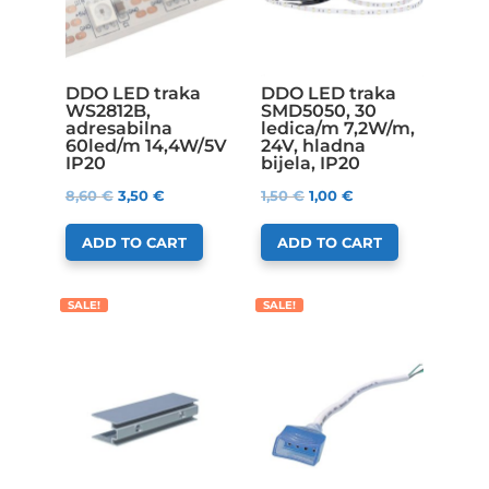
DDO LED traka
DDO LED traka
WS2812B,
SMD5050, 30
adresabilna
ledica/m 7,2W/m,
60led/m 14,4W/5V
24V, hladna
IP20
bijela, IP20
8,60
€
3,50
€
1,50
€
1,00
€
ADD TO CART
ADD TO CART
SALE!
SALE!