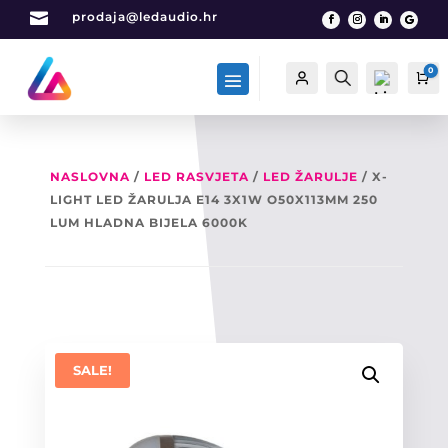

prodaja@ledaudio.hr
0
Račun
Traži
Ca
NASLOVNA
/
LED RASVJETA
/
LED ŽARULJE
/ X-
LIGHT LED ŽARULJA E14 3X1W O50X113MM 250
List
a
LUM HLADNA BIJELA 6000K
želj
a -
0
SALE!