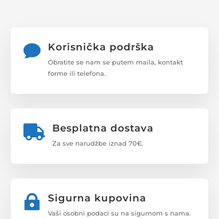
Korisnička podrška

Obratite se nam se putem maila, kontakt
forme ili telefona.
Besplatna dostava

Za sve narudžbe iznad 70€.
Sigurna kupovina

Vaši osobni podaci su na sigurnom s nama.