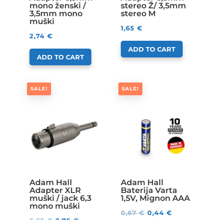
mono ženski /
stereo Ž/ 3,5mm
3,5mm mono
stereo M
muški
1,65
€
2,74
€
ADD TO CART
ADD TO CART
SALE!
SALE!
Adam Hall
Adam Hall
Adapter XLR
Baterija Varta
muški / jack 6,3
1,5V, Mignon AAA
mono muški
0,67
€
0,44
€