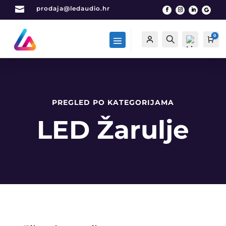

prodaja@ledaudio.hr
0
Račun
Traži
Car
PREGLED PO KATEGORIJAMA
List
a
LED Žarulje
želj
a -
0