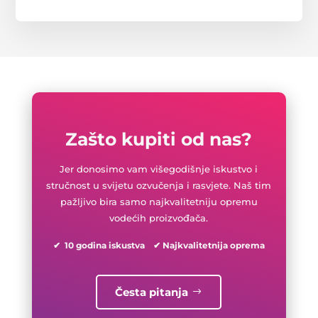
Zašto kupiti od nas?
Jer donosimo vam višegodišnje iskustvo i
stručnost u svijetu ozvučenja i rasvjete. Naš tim
pažljivo bira samo najkvalitetniju opremu
vodećih proizvođača.
✔ 10 godina iskustva ✔ Najkvalitetnija oprema
Česta pitanja