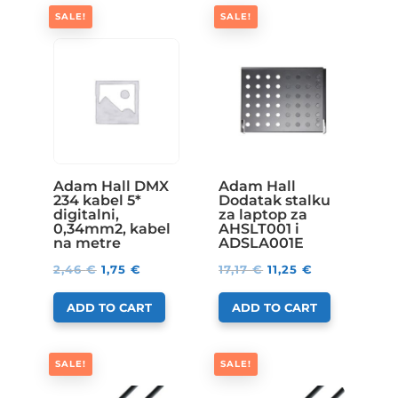
SALE!
SALE!
Adam Hall DMX
Adam Hall
234 kabel 5*
Dodatak stalku
digitalni,
za laptop za
0,34mm2, kabel
AHSLT001 i
na metre
ADSLA001E
2,46
€
1,75
€
17,17
€
11,25
€
ADD TO CART
ADD TO CART
SALE!
SALE!