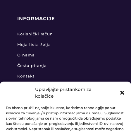
INFORMACIJE
Korisnički račun
Moja lista želja
O nama
Česta pitanja
Kontakt
Upravljajte pristankom za
kolačiće
KONTAKT
Da bismo pružili najbolje iskustvo, koristimo tehnologije poput
kolačića za čuvanje i/ili pristup informacijama o uređaju. Suglasnost
+385 91 888 6406

s ovim tehnologijama će nam omogućiti da obrađujemo podatke
kao što su ponašanje pri pregledavanju ili jedinstveni ID-ovi na ovoj
prodaja@ledaudio.hr
web stranici. Nepristanak ili povlačenje suglasnosti može negativno
