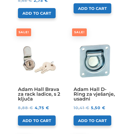
5,65
€
2,75
€
ADD TO CART
ADD TO CART
SALE!
SALE!
Adam Hall Brava
Adam Hall D-
za rack ladice, s 2
Ring za vješanje,
ključa
usadni
8,88
€
4,75
€
10,41
€
5,50
€
ADD TO CART
ADD TO CART