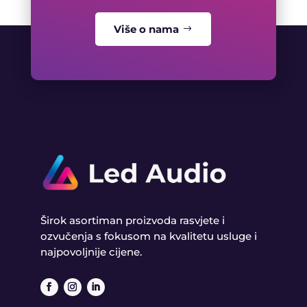
Više o nama
Širok asortiman proizvoda rasvjete i
ozvučenja s fokusom na kvalitetu usluge i
najpovoljnije cijene.