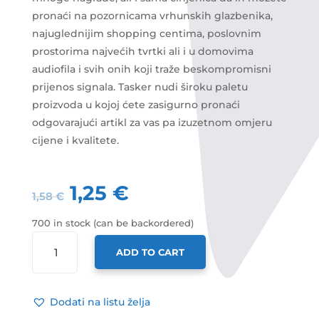
pronaći na pozornicama vrhunskih glazbenika,
najuglednijim shopping centima, poslovnim
prostorima najvećih tvrtki ali i u domovima
audiofila i svih onih koji traže beskompromisni
prijenos signala. Tasker nudi široku paletu
proizvoda u kojoj ćete zasigurno pronaći
odgovarajući artikl za vas pa izuzetnom omjeru
cijene i kvalitete.
1,25
€
1,58
€
700 in stock (can be backordered)
TASKER
ADD TO CART
KABEL
ZVUČNIČKI
PROZIRNI
Dodati na listu želja
2X1,5MM,