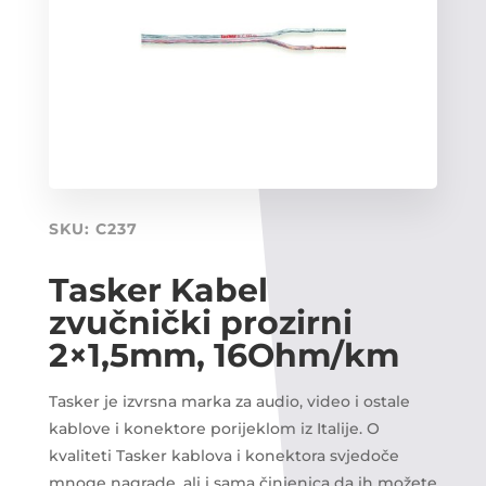
SKU:
C237
Tasker Kabel
zvučnički prozirni
2×1,5mm, 16Ohm/km
Tasker je izvrsna marka za audio, video i ostale
kablove i konektore porijeklom iz Italije. O
kvaliteti Tasker kablova i konektora svjedoče
mnoge nagrade, ali i sama činjenica da ih možete