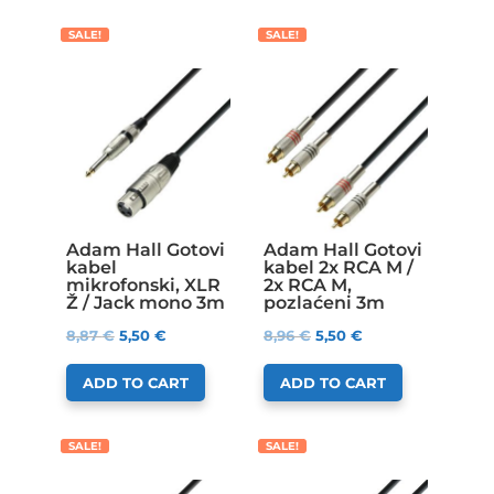
SALE!
SALE!
Adam Hall Gotovi
Adam Hall Gotovi
kabel
kabel 2x RCA M /
mikrofonski, XLR
2x RCA M,
Ž / Jack mono 3m
pozlaćeni 3m
8,87
€
5,50
€
8,96
€
5,50
€
ADD TO CART
ADD TO CART
SALE!
SALE!