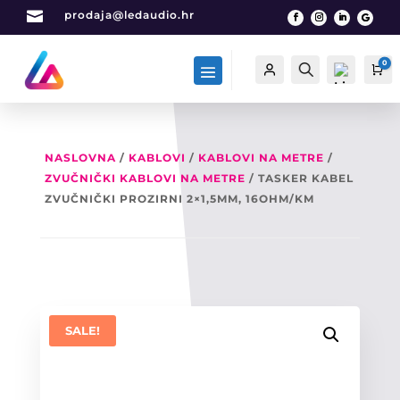

prodaja@ledaudio.hr
0
Račun
Traži
Ca
NASLOVNA
/
KABLOVI
/
KABLOVI NA METRE
/
ZVUČNIČKI KABLOVI NA METRE
/ TASKER KABEL
List
a
ZVUČNIČKI PROZIRNI 2×1,5MM, 16OHM/KM
želj
a -
0
SALE!