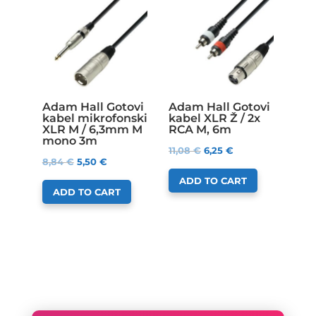
Adam Hall Gotovi
Adam Hall Gotovi
kabel mikrofonski
kabel XLR Ž / 2x
XLR M / 6,3mm M
RCA M, 6m
mono 3m
11,08
€
6,25
€
8,84
€
5,50
€
ADD TO CART
ADD TO CART