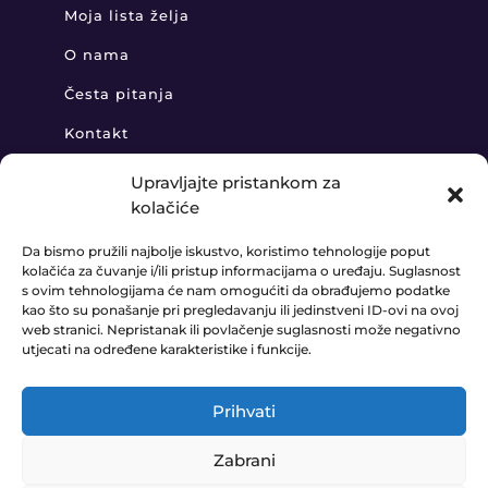
Moja lista želja
O nama
Česta pitanja
Kontakt
Upravljajte pristankom za
kolačiće
KONTAKT
Da bismo pružili najbolje iskustvo, koristimo tehnologije poput
kolačića za čuvanje i/ili pristup informacijama o uređaju. Suglasnost
+385 91 888 6406

s ovim tehnologijama će nam omogućiti da obrađujemo podatke
kao što su ponašanje pri pregledavanju ili jedinstveni ID-ovi na ovoj
prodaja@ledaudio.hr

web stranici. Nepristanak ili povlačenje suglasnosti može negativno
utjecati na određene karakteristike i funkcije.
KLARIĆI 50B, 10410 VELIKA GORICA

Prihvati
Zabrani