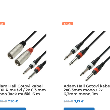
LE!
SALE!
am Hall Gotovi kabel
Adam Hall Gotovi kabe
 XLR muški / 2x 6.3 mm
2×6,3mm mono / 2x
no Jack muški, 6 m
6,3mm mono, 1m
,05
€
7,50
€
5,12
€
3,13
€