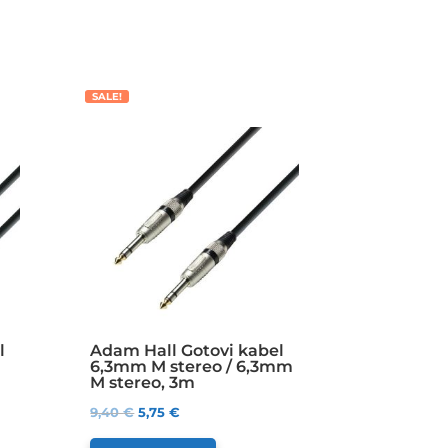
SALE!
l
Adam Hall Gotovi kabel
6,3mm M stereo / 6,3mm
M stereo, 3m
9,40
€
5,75
€