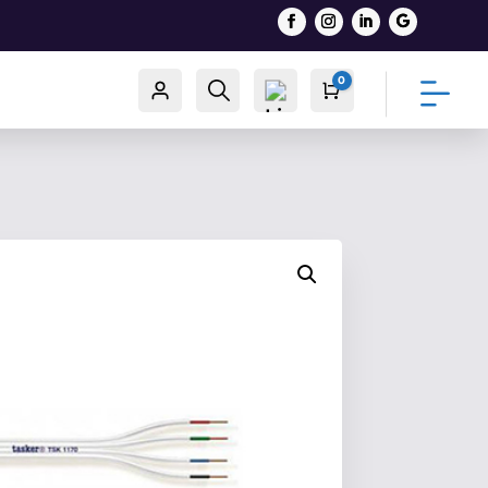
0
Račun
Traži
Cart
0,00
€
List
a
želj
a -
0