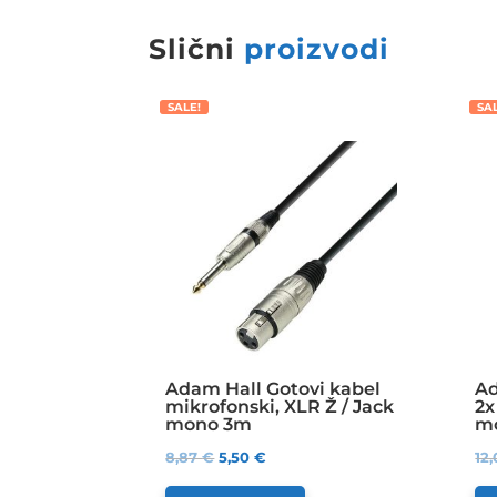
Slični
proizvodi
SALE!
SA
Adam Hall Gotovi kabel
Ad
mikrofonski, XLR Ž / Jack
2x
mono 3m
mo
8,87
€
5,50
€
12