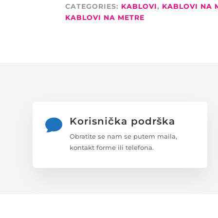
BOJE,
CATEGORIES:
KABLOVI
,
KABLOVI NA 
DVOSTRUKI
KABLOVI NA METRE
OPLET),
4X0,22MM2,
ZA
LED
RGB
TRAKU
QUANTITY
Korisnička podrška

Obratite se nam se putem maila,
kontakt forme ili telefona.