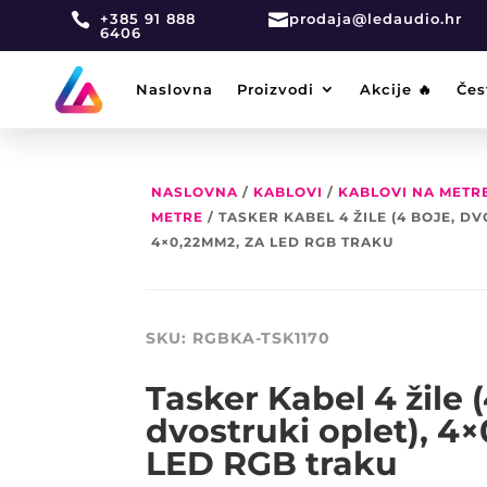

+385 91 888

prodaja@ledaudio.hr
6406
Naslovna
Proizvodi
Akcije 🔥
Čes
NASLOVNA
/
KABLOVI
/
KABLOVI NA METR
METRE
/ TASKER KABEL 4 ŽILE (4 BOJE, DV
4×0,22MM2, ZA LED RGB TRAKU
SKU:
RGBKA-TSK1170
Tasker Kabel 4 žile (
dvostruki oplet), 4
LED RGB traku