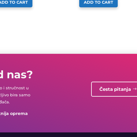
ADD TO CART
ADD TO CART
d nas?
 i stručnost u
Česta pitanja
žljivo bira samo
đača.
tnija oprema