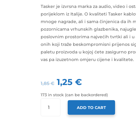
Tasker je izvrsna marka za audio, video i os
porijeklom iz Italije. O kvaliteti Tasker kab
mnoge nagrade, ali i sama činjenica da ih 
pozornicama vrhunskih glazbenika, najugl
poslovnim prostorima najvećih tvrtki ali i u
onih koji traže beskompromisni prijenos sig
paletu proizvoda u kojoj ćete zasigurno pron
vas pa izuzetnom omjeru cijene i kvalitete.
1,25
€
1,85
€
173 in stock (can be backordered)
TASKER
ADD TO CART
KABEL
4
ŽILE
(4