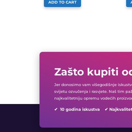
ADD TO CART
Zašto kupiti o
Jer donosimo vam višegodišnje iskustvo
svijetu ozvučenja i rasvjete. Naš tim pa
najkvalitetniju opremu vodećih proizvo
✔ 10 godina iskustva ✔ Najkvalite