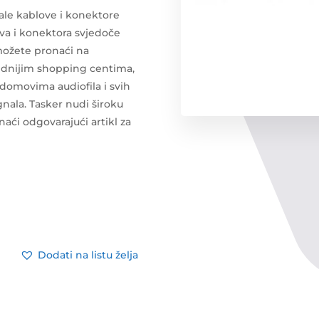
tale kablove i konektore
lova i konektora svjedoče
možete pronaći na
ednijim shopping centima,
 domovima audiofila i svih
nala. Tasker nudi široku
aći odgovarajući artikl za
Dodati na listu želja