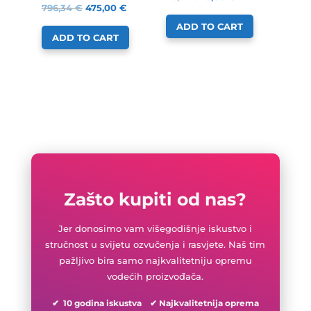
796,34
€
475,00
€
ADD TO CART
ADD TO CART
Zašto kupiti od nas?
Jer donosimo vam višegodišnje iskustvo i
stručnost u svijetu ozvučenja i rasvjete. Naš tim
pažljivo bira samo najkvalitetniju opremu
vodećih proizvođača.
✔ 10 godina iskustva ✔ Najkvalitetnija oprema