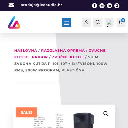

prodaja@ledaudio.hr
0
Račun
Traži
Ca
NASLOVNA
/
RAZGLASNA OPREMA
/
ZVUČNE
KUTIJE I PRIBOR
/
ZVUČNE KUTIJE
/ SUIM
List
a
ZVUČNA KUTIJA P-101, 10” + 3/4”VISOKI, 100W
želj
RMS, 200W PROGRAM, PLASTIČNA
a -
0
SALE!