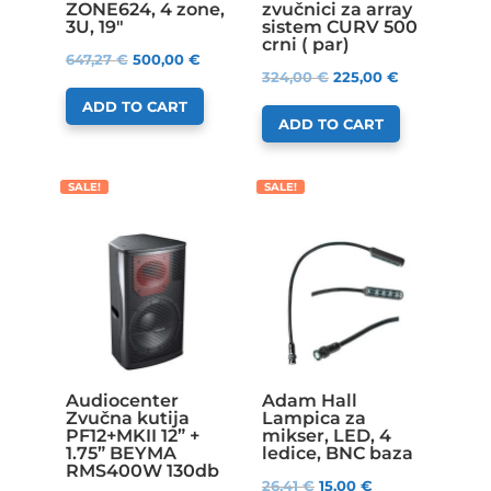
ZONE624, 4 zone,
zvučnici za array
3U, 19″
sistem CURV 500
crni ( par)
647,27
€
500,00
€
324,00
€
225,00
€
ADD TO CART
ADD TO CART
SALE!
SALE!
Audiocenter
Adam Hall
Zvučna kutija
Lampica za
PF12+MKII 12” +
mikser, LED, 4
1.75” BEYMA
ledice, BNC baza
RMS400W 130db
26,41
€
15,00
€