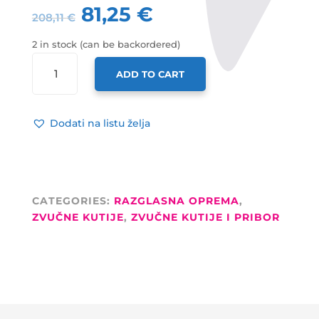
81,25
€
208,11
€
2 in stock (can be backordered)
SUIM
ADD TO CART
ZVUČNA
KUTIJA
P-
Dodati na listu želja
101,
10''
+
3/4''VISOKI,
100W
CATEGORIES:
RAZGLASNA OPREMA
,
RMS,
ZVUČNE KUTIJE
,
ZVUČNE KUTIJE I PRIBOR
200W
PROGRAM,
PLASTIČNA
QUANTITY