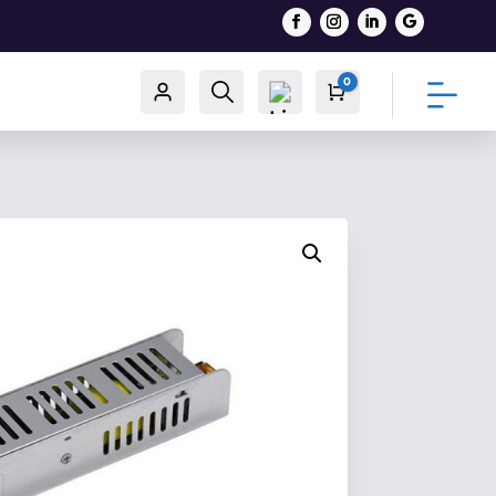
0
Račun
Traži
Cart
0,00
€
List
a
želj
a -
0