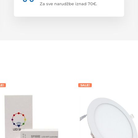
Za sve narudžbe iznad 70€.
LE!
SALE!