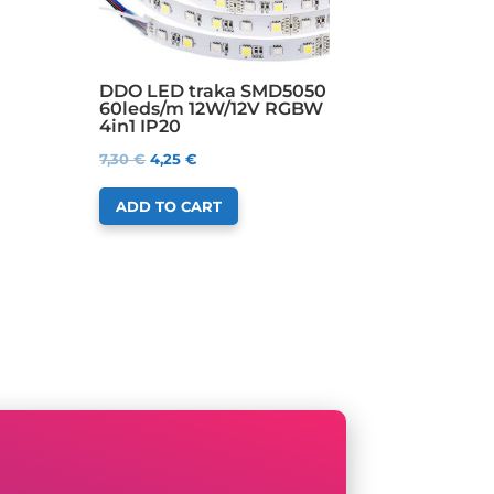
DDO LED traka SMD5050
60leds/m 12W/12V RGBW
4in1 IP20
7,30
€
4,25
€
ADD TO CART