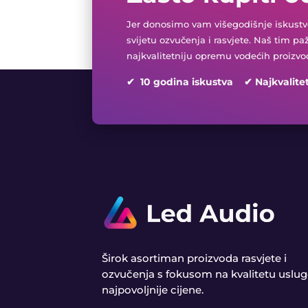
Jer donosimo vam višegodišnje iskustvo
svijetu ozvučenja i rasvjete. Naš tim pa
najkvalitetniju opremu vodećih proizvo
✔ 10 godina iskustva ✔ Najkvalite
Širok asortiman proizvoda rasvjete i
ozvučenja s fokusom na kvalitetu uslug
najpovoljnije cijene.