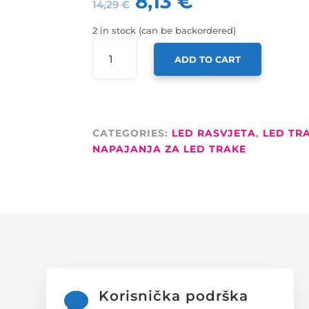
8,13
€
14,29
€
2 in stock (can be backordered)
OPTONICA
ADD TO CART
SLIM
NAPAJANJE
60W
24V
2.5A
CATEGORIES:
LED RASVJETA
,
LED TRA
-
NAPAJANJA ZA LED TRAKE
METALNO
QUANTITY
Korisnička podrška
