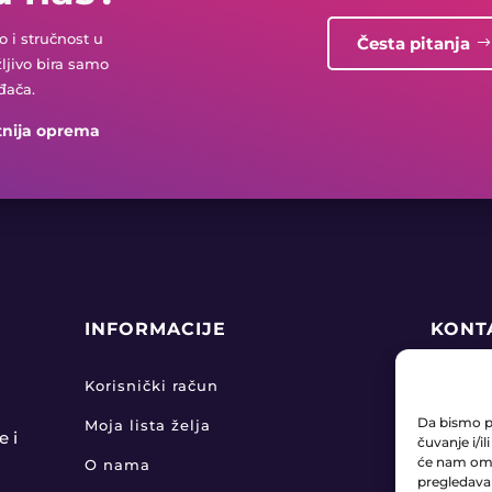
 i stručnost u
Česta pitanja
žljivo bira samo
đača.
tnija oprema
INFORMACIJE
KONT
+38

Korisnički račun
Da bismo pr
Moja lista želja
pro

e i
čuvanje i/i
će nam omo
O nama
pregledavanj
KLA
