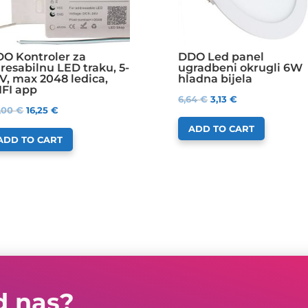
O Kontroler za
DDO Led panel
resabilnu LED traku, 5-
ugradbeni okrugli 6W
V, max 2048 ledica,
hladna bijela
FI app
6,64
€
3,13
€
,00
€
16,25
€
ADD TO CART
ADD TO CART
d nas?