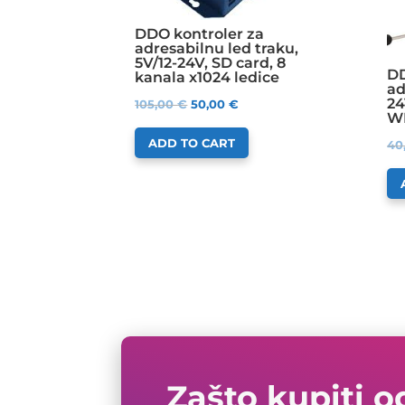
DDO kontroler za
adresabilnu led traku,
5V/12-24V, SD card, 8
DD
kanala x1024 ledice
ad
24
105,00
€
50,00
€
WI
ADD TO CART
40
Zašto kupiti o