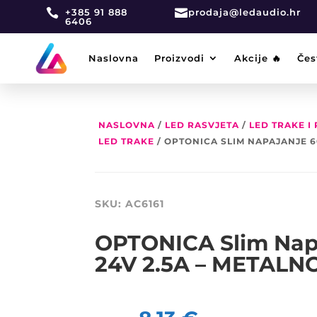

+385 91 888

prodaja@ledaudio.hr
6406
Naslovna
Proizvodi
Akcije 🔥
Čes
NASLOVNA
/
LED RASVJETA
/
LED TRAKE I
LED TRAKE
/ OPTONICA SLIM NAPAJANJE 6
SKU:
AC6161
OPTONICA Slim Nap
24V 2.5A – METALN