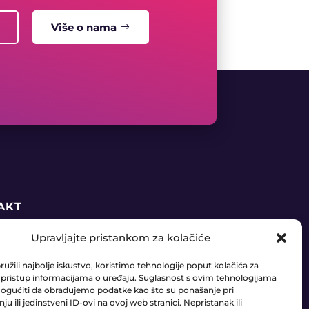
Više o nama
AKT
Upravljajte pristankom za kolačiće
5 91 888 6406
užili najbolje iskustvo, koristimo tehnologije poput kolačića za
daja@ledaudio.hr
li pristup informacijama o uređaju. Suglasnost s ovim tehnologijama
gućiti da obrađujemo podatke kao što su ponašanje pri
u ili jedinstveni ID-ovi na ovoj web stranici. Nepristanak ili
RIĆI 50B, 10410 VELIKA GORICA