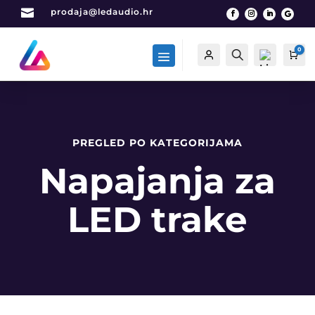

prodaja@ledaudio.hr
0
Račun
Traži
Car
PREGLED PO KATEGORIJAMA
List
a
Napajanja za
želj
a -
0
LED trake