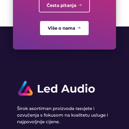
Česta pitanja
Više o nama
Širok asortiman proizvoda rasvjete i
ozvučenja s fokusom na kvalitetu usluge i
najpovoljnije cijene.