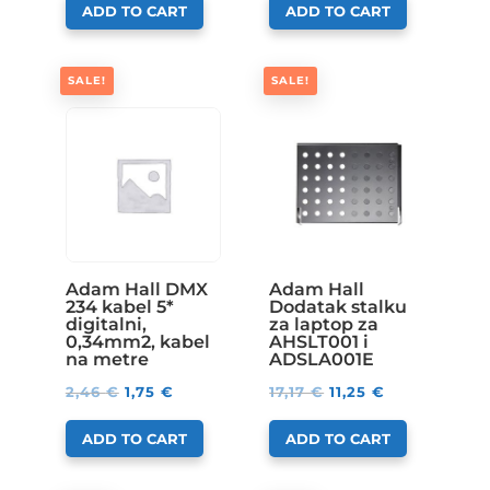
ADD TO CART
ADD TO CART
SALE!
SALE!
Adam Hall DMX
Adam Hall
234 kabel 5*
Dodatak stalku
digitalni,
za laptop za
0,34mm2, kabel
AHSLT001 i
na metre
ADSLA001E
2,46
€
1,75
€
17,17
€
11,25
€
ADD TO CART
ADD TO CART