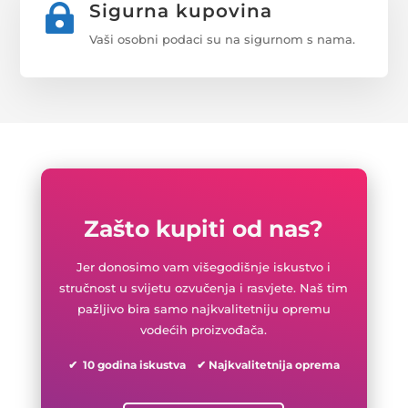
Sigurna kupovina

Vaši osobni podaci su na sigurnom s nama.
Zašto kupiti od nas?
Jer donosimo vam višegodišnje iskustvo i
stručnost u svijetu ozvučenja i rasvjete. Naš tim
pažljivo bira samo najkvalitetniju opremu
vodećih proizvođača.
✔ 10 godina iskustva ✔ Najkvalitetnija oprema