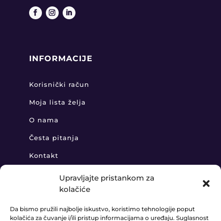
INFORMACIJE
Korisnički račun
Moja lista želja
O nama
Česta pitanja
Kontakt
Upravljajte pristankom za
kolačiće
KONTAKT
Da bismo pružili najbolje iskustvo, koristimo tehnologije poput
kolačića za čuvanje i/ili pristup informacijama o uređaju. Suglasnost
+385 91 888 6406
