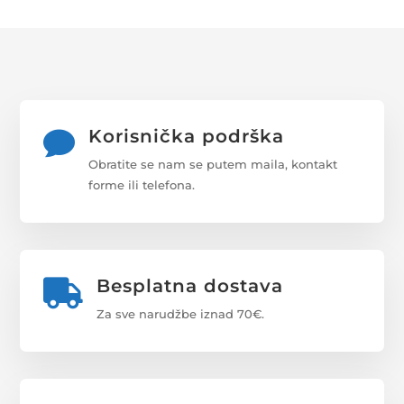
Korisnička podrška

Obratite se nam se putem maila, kontakt
forme ili telefona.
Besplatna dostava

Za sve narudžbe iznad 70€.