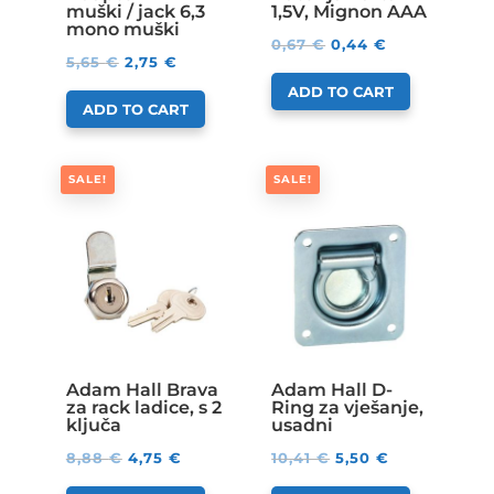
muški / jack 6,3
1,5V, Mignon AAA
mono muški
0,67
€
0,44
€
5,65
€
2,75
€
ADD TO CART
ADD TO CART
SALE!
SALE!
Adam Hall Brava
Adam Hall D-
za rack ladice, s 2
Ring za vješanje,
ključa
usadni
8,88
€
4,75
€
10,41
€
5,50
€