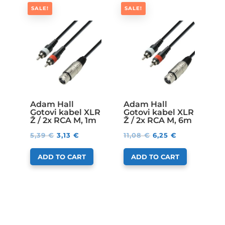
SALE!
SALE!
Adam Hall
Adam Hall
Gotovi kabel XLR
Gotovi kabel XLR
Ž / 2x RCA M, 1m
Ž / 2x RCA M, 6m
5,39
€
3,13
€
11,08
€
6,25
€
ADD TO CART
ADD TO CART