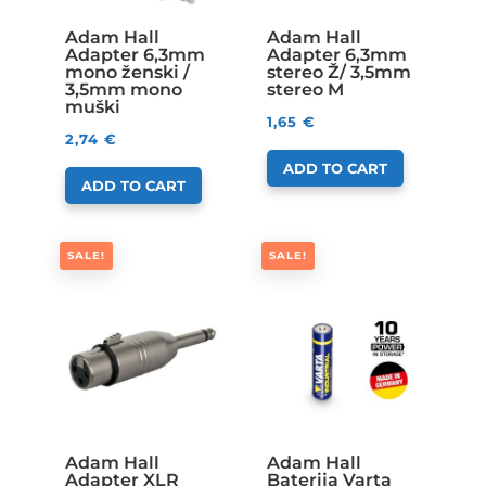
Adam Hall
Adam Hall
Adapter 6,3mm
Adapter 6,3mm
mono ženski /
stereo Ž/ 3,5mm
3,5mm mono
stereo M
muški
1,65
€
2,74
€
ADD TO CART
ADD TO CART
SALE!
SALE!
Adam Hall
Adam Hall
Adapter XLR
Baterija Varta