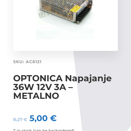
SKU:
AC6121
OPTONICA Napajanje
36W 12V 3A –
METALNO
5,00
€
8,27
€
7 in stock (can be backordered)