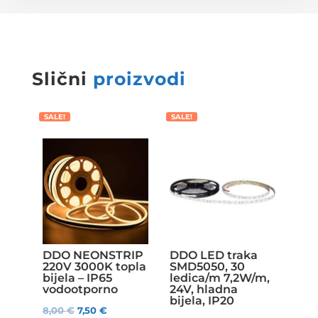
Slični
proizvodi
SALE!
SALE!
DDO NEONSTRIP
DDO LED traka
220V 3000K topla
SMD5050, 30
bijela – IP65
ledica/m 7,2W/m,
vodootporno
24V, hladna
bijela, IP20
8,00
€
7,50
€