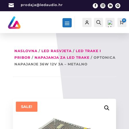

prodaja@ledaudio.hr
0
Račun
Traži
Ca
NASLOVNA
/
LED RASVJETA
/
LED TRAKE I
PRIBOR
/
NAPAJANJA ZA LED TRAKE
/ OPTONICA
List
a
NAPAJANJE 36W 12V 3A – METALNO
želj
a -
0
SALE!