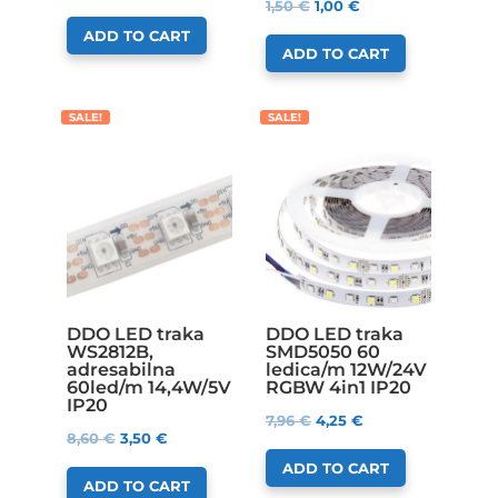
1,50
€
1,00
€
ADD TO CART
ADD TO CART
SALE!
SALE!
DDO LED traka
DDO LED traka
WS2812B,
SMD5050 60
adresabilna
ledica/m 12W/24V
60led/m 14,4W/5V
RGBW 4in1 IP20
IP20
7,96
€
4,25
€
8,60
€
3,50
€
ADD TO CART
ADD TO CART