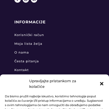
INFORMACIJE
Korisnički račun
Moja lista želja
O nama
Česta pitanja
Kontakt
Upravljajte pristankom za
kolačiće
KONTAKT
Da bismo pružili najbolje iskustvo, koristimo tehnologije poput
kolačića za čuvanje i/ili pristup informacijama o uređaju. Suglasnost
+385 91 888 6406

s ovim tehnologijama će nam omogućiti da obrađujemo podatke