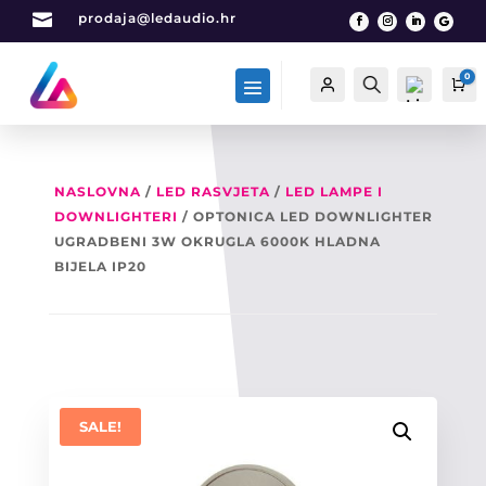

prodaja@ledaudio.hr
0
Račun
Traži
Ca
NASLOVNA
/
LED RASVJETA
/
LED LAMPE I
DOWNLIGHTERI
/ OPTONICA LED DOWNLIGHTER
List
a
UGRADBENI 3W OKRUGLA 6000K HLADNA
želj
BIJELA IP20
a -
0
SALE!