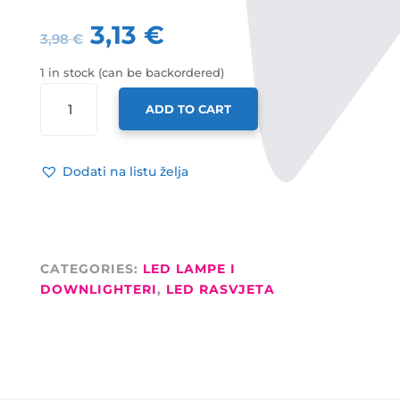
3,13
€
3,98
€
1 in stock (can be backordered)
OPTONICA
ADD TO CART
LED
DOWNLIGHTER
UGRADBENI
Dodati na listu želja
3W
OKRUGLA
6000K
HLADNA
BIJELA
CATEGORIES:
LED LAMPE I
IP20
DOWNLIGHTERI
,
LED RASVJETA
QUANTITY