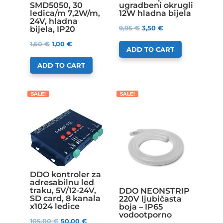
SMD5050, 30
ugradbeni okrugli
ledica/m 7,2W/m,
12W hladna bijela
24V, hladna
9,95
€
3,50
€
bijela, IP20
1,50
€
1,00
€
ADD TO CART
ADD TO CART
SALE!
SALE!
DDO kontroler za
adresabilnu led
traku, 5V/12-24V,
DDO NEONSTRIP
SD card, 8 kanala
220V ljubičasta
x1024 ledice
boja – IP65
vodootporno
105,00
€
50,00
€