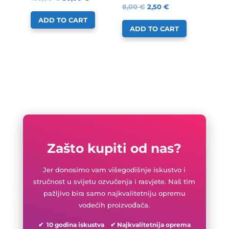
8,00
€
2,50
€
ADD TO CART
ADD TO CART
Zašto kupiti od nas?
Jer donosimo vam višegodišnje iskustvo i
stručnost u svijetu ozvučenja i rasvjete. Naš tim
pažljivo bira samo najkvalitetniju opremu
vodećih proizvođača.
✔ 10 godina iskustva ✔ Najkvalitetnija oprema