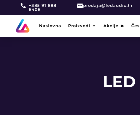

+385 91 888

prodaja@ledaudio.hr
6406
Naslovna
Proizvodi
Akcije 🔥
Čes
LED 