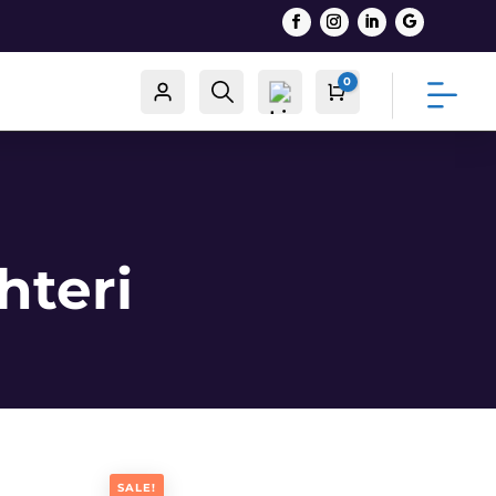
0
Račun
Traži
Cart
0,00
€
List
hteri
a
želj
a -
0
SALE!