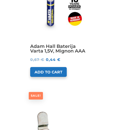
Adam Hall Baterija
Varta 1,5V, Mignon AAA
0,67
€
0,44
€
ADD TO CART
SALE!