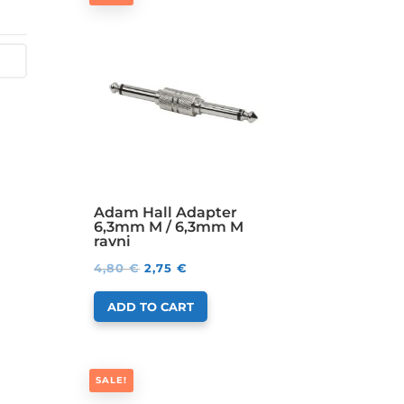
Adam Hall Adapter
6,3mm M / 6,3mm M
ravni
4,80
€
2,75
€
ADD TO CART
SALE!