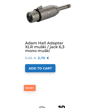
Adam Hall Adapter
XLR muški / jack 6,3
mono muški
5,65
€
2,75
€
ADD TO CART
SALE!