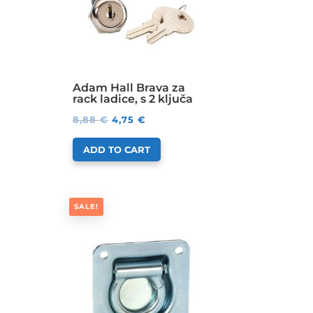
Adam Hall Brava za
rack ladice, s 2 ključa
8,88
€
4,75
€
ADD TO CART
SALE!