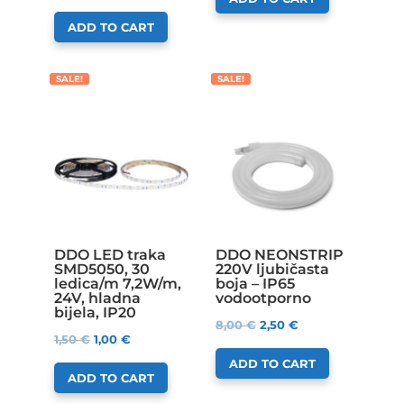
ADD TO CART
SALE!
SALE!
DDO LED traka
DDO NEONSTRIP
SMD5050, 30
220V ljubičasta
ledica/m 7,2W/m,
boja – IP65
24V, hladna
vodootporno
bijela, IP20
8,00
€
2,50
€
1,50
€
1,00
€
ADD TO CART
ADD TO CART