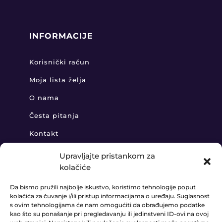
INFORMACIJE
Korisnički račun
Moja lista želja
O nama
Česta pitanja
Kontakt
Upravljajte pristankom za
kolačiće
KONTAKT
Da bismo pružili najbolje iskustvo, koristimo tehnologije poput
kolačića za čuvanje i/ili pristup informacijama o uređaju. Suglasnost
+385 91 888 6406

s ovim tehnologijama će nam omogućiti da obrađujemo podatke
kao što su ponašanje pri pregledavanju ili jedinstveni ID-ovi na ovoj