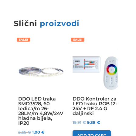
Slični
proizvodi
SALE!
SALE!
DDO LED traka
DDO Kontroler za
SMD3528, 60
LED traku RGB 12-
ledica/m 26-
24V + RF 2.4 G
28LM/m 4,8W/24V
daljinski
hladna bijela,
19,91
€
9,38
€
IP20
2,65
€
1,00
€
ADD TO CART