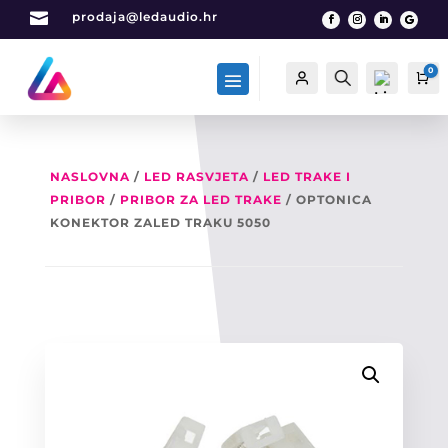

prodaja@ledaudio.hr
0
Račun
Traži
Ca
NASLOVNA
/
LED RASVJETA
/
LED TRAKE I
PRIBOR
/
PRIBOR ZA LED TRAKE
/ OPTONICA
List
a
KONEKTOR ZALED TRAKU 5050
želj
a -
0