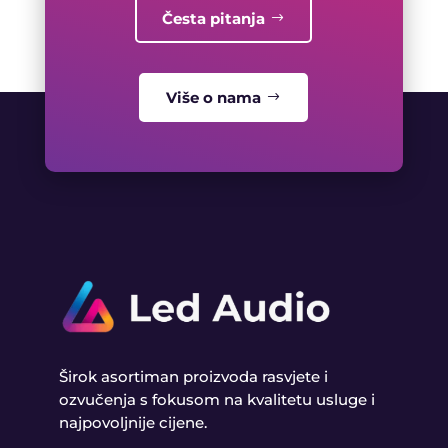
Česta pitanja
Više o nama
Širok asortiman proizvoda rasvjete i
ozvučenja s fokusom na kvalitetu usluge i
najpovoljnije cijene.