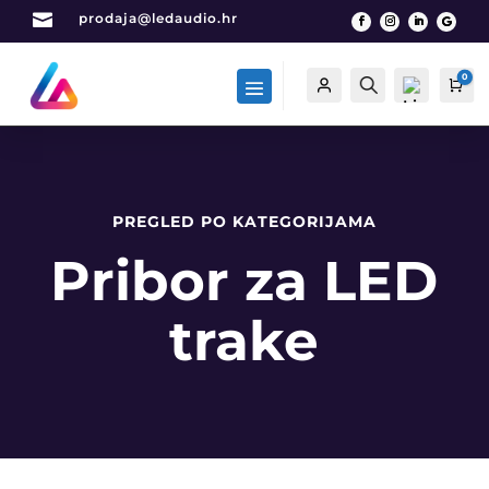

prodaja@ledaudio.hr
0
Račun
Traži
Car
PREGLED PO KATEGORIJAMA
List
a
Pribor za LED
želj
a -
0
trake