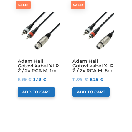
SALE!
SALE!
Adam Hall
Adam Hall
Gotovi kabel XLR
Gotovi kabel XLR
Ž / 2x RCA M, 1m
Ž / 2x RCA M, 6m
5,39
€
3,13
€
11,08
€
6,25
€
ADD TO CART
ADD TO CART