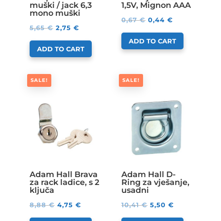
muški / jack 6,3
1,5V, Mignon AAA
mono muški
0,67
€
0,44
€
5,65
€
2,75
€
ADD TO CART
ADD TO CART
SALE!
SALE!
Adam Hall Brava
Adam Hall D-
za rack ladice, s 2
Ring za vješanje,
ključa
usadni
8,88
€
4,75
€
10,41
€
5,50
€