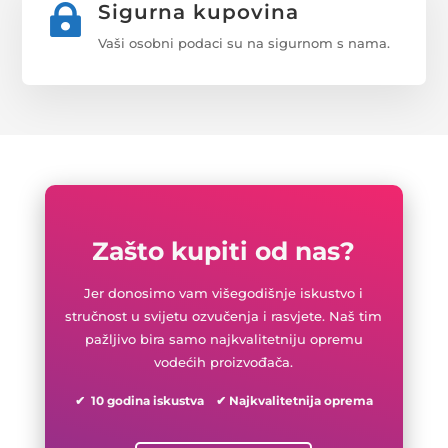
Sigurna kupovina

Vaši osobni podaci su na sigurnom s nama.
Zašto kupiti od nas?
Jer donosimo vam višegodišnje iskustvo i
stručnost u svijetu ozvučenja i rasvjete. Naš tim
pažljivo bira samo najkvalitetniju opremu
vodećih proizvođača.
✔ 10 godina iskustva ✔ Najkvalitetnija oprema