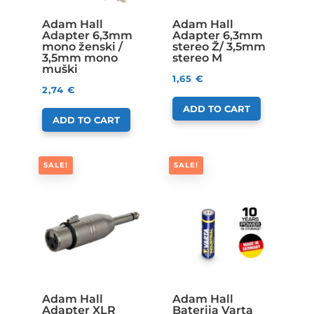
Adam Hall
Adam Hall
Adapter 6,3mm
Adapter 6,3mm
mono ženski /
stereo Ž/ 3,5mm
3,5mm mono
stereo M
muški
1,65
€
2,74
€
ADD TO CART
ADD TO CART
SALE!
SALE!
Adam Hall
Adam Hall
Adapter XLR
Baterija Varta