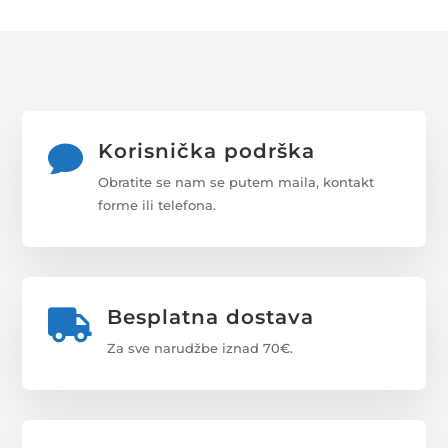
Korisnička podrška

Obratite se nam se putem maila, kontakt
forme ili telefona.
Besplatna dostava

Za sve narudžbe iznad 70€.