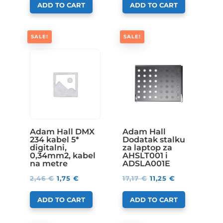
ADD TO CART
ADD TO CART
SALE!
SALE!
Adam Hall DMX
Adam Hall
234 kabel 5*
Dodatak stalku
digitalni,
za laptop za
0,34mm2, kabel
AHSLT001 i
na metre
ADSLA001E
2,46
€
1,75
€
17,17
€
11,25
€
ADD TO CART
ADD TO CART