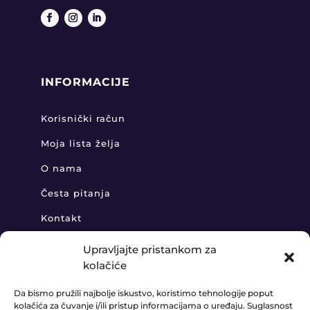
INFORMACIJE
Korisnički račun
Moja lista želja
O nama
Česta pitanja
Kontakt
Upravljajte pristankom za
kolačiće
KONTAKT
Da bismo pružili najbolje iskustvo, koristimo tehnologije poput
kolačića za čuvanje i/ili pristup informacijama o uređaju. Suglasnost
+385 91 888 6406
