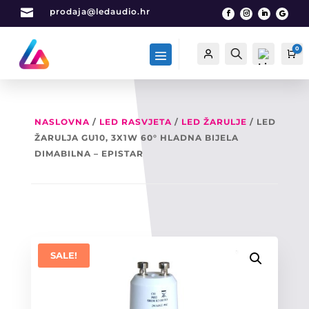

prodaja@ledaudio.hr
0
Račun
Traži
Ca
NASLOVNA
/
LED RASVJETA
/
LED ŽARULJE
/ LED
ŽARULJA GU10, 3X1W 60° HLADNA BIJELA
List
a
DIMABILNA – EPISTAR
želj
a -
0
SALE!