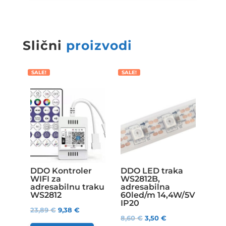
Slični
proizvodi
SALE!
SALE!
DDO Kontroler
DDO LED traka
WIFI za
WS2812B,
adresabilnu traku
adresabilna
WS2812
60led/m 14,4W/5V
IP20
23,89
€
9,38
€
8,60
€
3,50
€