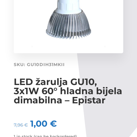
SKU:
GU10DIH31MKII
LED žarulja GU10,
3x1W 60° hladna bijela
dimabilna – Epistar
1,00
€
7,96
€
1 in stock (can be backordered)