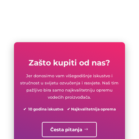
Zašto kupiti od nas?
Jer donosimo vam višegodišnje iskustvo i
stručnost u svijetu ozvučenja i rasvjete. Naš tim
pažljivo bira samo najkvalitetniju opremu
vodećih proizvođača.
✔ 10 godina iskustva ✔ Najkvalitetnija oprema
Česta pitanja