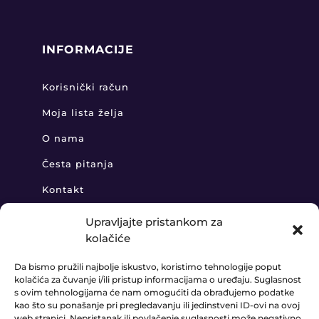
INFORMACIJE
Korisnički račun
Moja lista želja
O nama
Česta pitanja
Kontakt
Upravljajte pristankom za
kolačiće
KONTAKT
Da bismo pružili najbolje iskustvo, koristimo tehnologije poput
kolačića za čuvanje i/ili pristup informacijama o uređaju. Suglasnost
+385 91 888 6406

s ovim tehnologijama će nam omogućiti da obrađujemo podatke
kao što su ponašanje pri pregledavanju ili jedinstveni ID-ovi na ovoj
prodaja@ledaudio.hr

web stranici. Nepristanak ili povlačenje suglasnosti može negativno