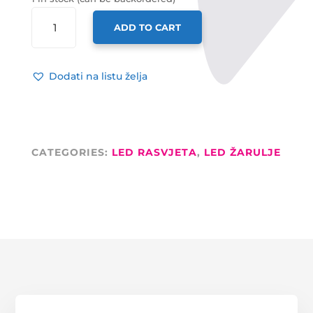
LED
ADD TO CART
ŽARULJA
GU10,
3X1W
Dodati na listu želja
60°
HLADNA
BIJELA
DIMABILNA
-
CATEGORIES:
LED RASVJETA
,
LED ŽARULJE
EPISTAR
QUANTITY