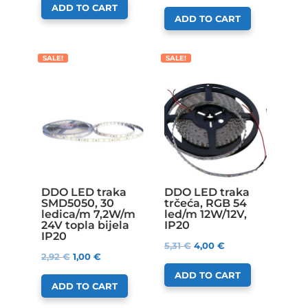
ADD TO CART
ADD TO CART
SALE!
SALE!
DDO LED traka
DDO LED traka
SMD5050, 30
trčeća, RGB 54
ledica/m 7,2W/m
led/m 12W/12V,
24V topla bijela
IP20
IP20
5,31
€
4,00
€
2,92
€
1,00
€
ADD TO CART
ADD TO CART