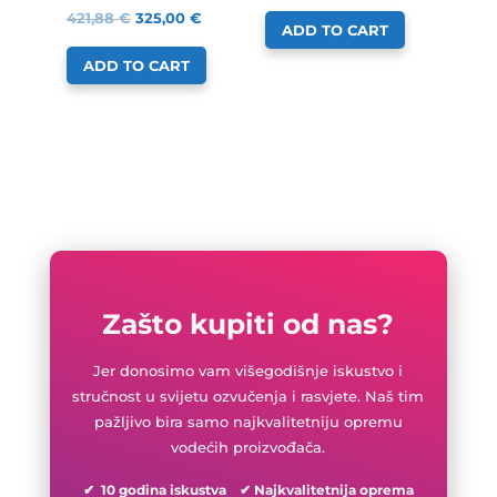
421,88
€
325,00
€
ADD TO CART
ADD TO CART
Zašto kupiti od nas?
Jer donosimo vam višegodišnje iskustvo i
stručnost u svijetu ozvučenja i rasvjete. Naš tim
pažljivo bira samo najkvalitetniju opremu
vodećih proizvođača.
✔ 10 godina iskustva ✔ Najkvalitetnija oprema