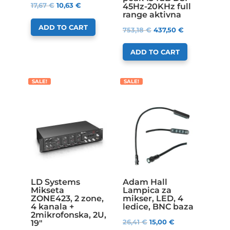
17,67
€
10,63
€
45Hz-20KHz full
range aktivna
ADD TO CART
753,18
€
437,50
€
ADD TO CART
SALE!
SALE!
LD Systems
Adam Hall
Mikseta
Lampica za
ZONE423, 2 zone,
mikser, LED, 4
4 kanala +
ledice, BNC baza
2mikrofonska, 2U,
26,41
€
15,00
€
19″