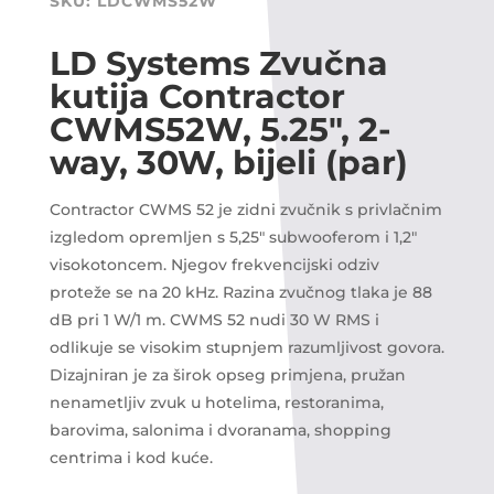
SKU:
LDCWMS52W
LD Systems Zvučna
kutija Contractor
CWMS52W, 5.25″, 2-
way, 30W, bijeli (par)
Contractor CWMS 52 je zidni zvučnik s privlačnim
izgledom opremljen s 5,25″ subwooferom i 1,2″
visokotoncem. Njegov frekvencijski odziv
proteže se na 20 kHz. Razina zvučnog tlaka je 88
dB pri 1 W/1 m. CWMS 52 nudi 30 W RMS i
odlikuje se visokim stupnjem razumljivost govora.
Dizajniran je za širok opseg primjena, pružan
nenametljiv zvuk u hotelima, restoranima,
barovima, salonima i dvoranama, shopping
centrima i kod kuće.