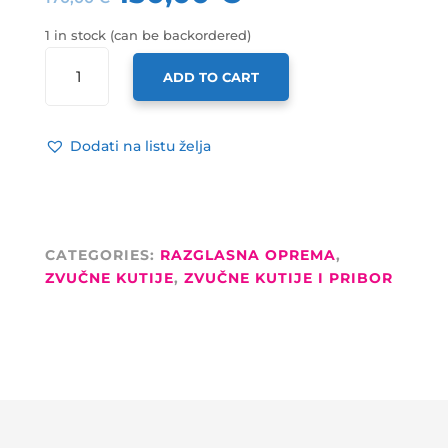
1 in stock (can be backordered)
LD
ADD TO CART
SYSTEMS
ZVUČNA
KUTIJA
Dodati na listu želja
CONTRACTOR
CWMS52W,
5.25",
2-
WAY,
CATEGORIES:
RAZGLASNA OPREMA
,
30W,
ZVUČNE KUTIJE
,
ZVUČNE KUTIJE I PRIBOR
BIJELI
(PAR)
QUANTITY