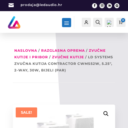

prodaja@ledaudio.hr
0
Račun
Traži
Ca
NASLOVNA
/
RAZGLASNA OPREMA
/
ZVUČNE
KUTIJE I PRIBOR
/
ZVUČNE KUTIJE
/ LD SYSTEMS
List
a
ZVUČNA KUTIJA CONTRACTOR CWMS52W, 5.25″,
želj
2-WAY, 30W, BIJELI (PAR)
a -
0
SALE!