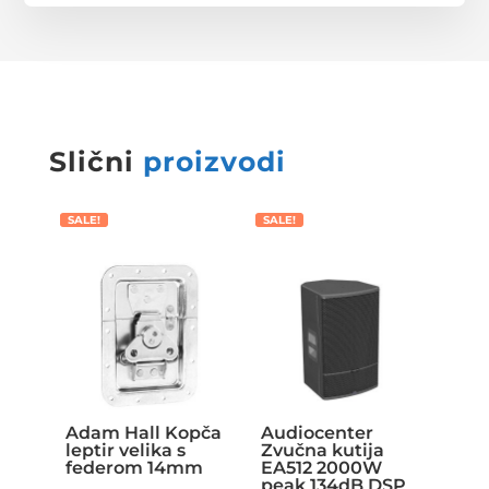
Slični
proizvodi
SALE!
SALE!
Adam Hall Kopča
Audiocenter
leptir velika s
Zvučna kutija
federom 14mm
EA512 2000W
peak 134dB DSP