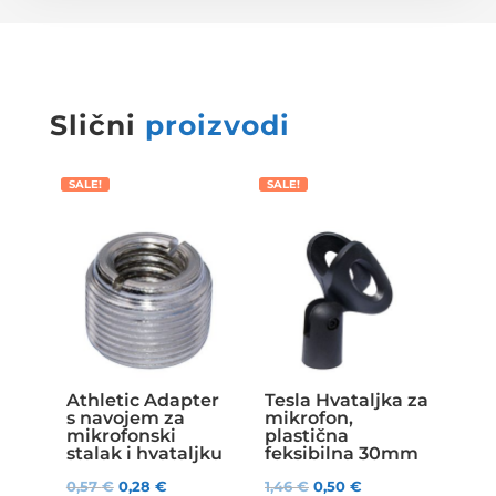
Slični
proizvodi
SALE!
SALE!
Athletic Adapter
Tesla Hvataljka za
s navojem za
mikrofon,
mikrofonski
plastična
stalak i hvataljku
feksibilna 30mm
0,57
€
0,28
€
1,46
€
0,50
€