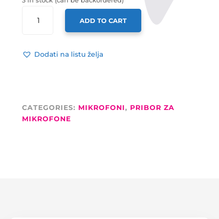
3 in stock (can be backordered)
GRAVITY
ADD TO CART
HVATALJKA
ZA
MIKROFON
Dodati na listu želja
25MM
QUANTITY
CATEGORIES:
MIKROFONI
,
PRIBOR ZA
MIKROFONE