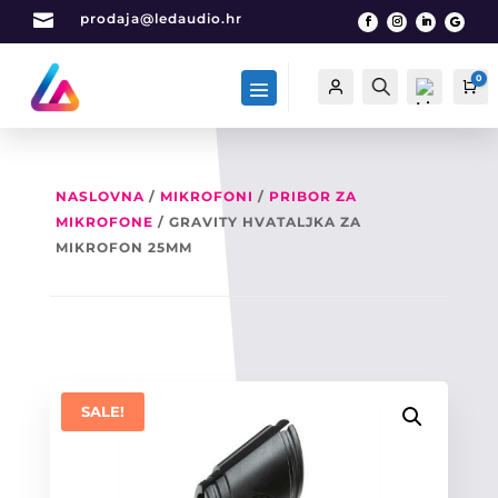

prodaja@ledaudio.hr
0
Račun
Traži
Ca
NASLOVNA
/
MIKROFONI
/
PRIBOR ZA
MIKROFONE
/ GRAVITY HVATALJKA ZA
List
a
MIKROFON 25MM
želj
a -
0
SALE!