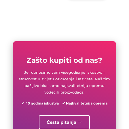
Zašto kupiti od nas?
Jer donosimo vam višegodišnje iskustvo i
stručnost u svijetu ozvučenja i rasvjete. Naš tim
pažljivo bira samo najkvalitetniju opremu
vodećih proizvođača.
✔ 10 godina iskustva ✔ Najkvalitetnija oprema
Česta pitanja