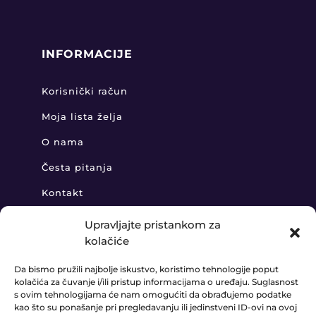
INFORMACIJE
Korisnički račun
Moja lista želja
O nama
Česta pitanja
Kontakt
Upravljajte pristankom za
kolačiće
KONTAKT
Da bismo pružili najbolje iskustvo, koristimo tehnologije poput
kolačića za čuvanje i/ili pristup informacijama o uređaju. Suglasnost
+385 91 888 6406

s ovim tehnologijama će nam omogućiti da obrađujemo podatke
kao što su ponašanje pri pregledavanju ili jedinstveni ID-ovi na ovoj