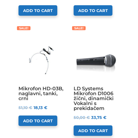
ADD TO CART
ADD TO CART
SALE!
SALE!
Mikrofon HD-03B,
LD Systems
naglavni, tanki,
Mikrofon D1006
crni
žični, dinamički
Vokalni s
51,10
€
18,13
€
prekidačem
50,00
€
33,75
€
ADD TO CART
ADD TO CART