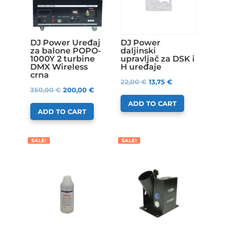
DJ Power Uređaj
DJ Power
za balone POPO-
daljinski
1000Y 2 turbine
upravljač za DSK i
DMX Wireless
H uređaje
crna
22,00
€
13,75
€
350,00
€
200,00
€
ADD TO CART
ADD TO CART
SALE!
SALE!