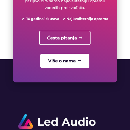
pažljivo bira samo najkvalitetniju opremu
vodećih proizvođača.
✔ 10 godina iskustva ✔ Najkvalitetnija oprema
Česta pitanja
Više o nama