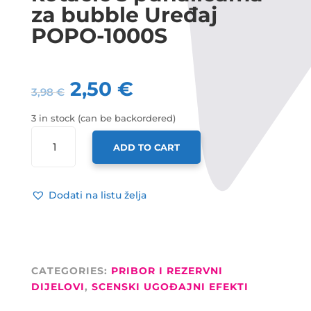
za bubble Uređaj
POPO-1000S
2,50
€
3,98
€
3 in stock (can be backordered)
DJ
ADD TO CART
POWER
REZERVNI
KOTAČIĆ
Dodati na listu želja
S
PUHALICAMA
ZA
BUBBLE
UREĐAJ
CATEGORIES:
PRIBOR I REZERVNI
POPO-
DIJELOVI
,
SCENSKI UGOĐAJNI EFEKTI
1000S
QUANTITY