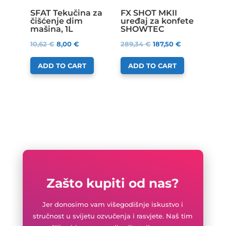
SFAT Tekučina za
FX SHOT MKII
čišćenje dim
uređaj za konfete
mašina, 1L
SHOWTEC
10,62
€
8,00
€
289,34
€
187,50
€
ADD TO CART
ADD TO CART
Zašto kupiti od nas?
Jer donosimo vam višegodišnje iskustvo i
stručnost u svijetu ozvučenja i rasvjete. Naš tim