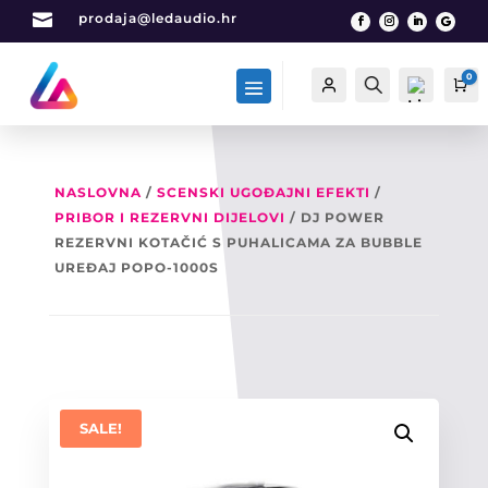

prodaja@ledaudio.hr
0
Račun
Traži
Ca
NASLOVNA
/
SCENSKI UGOĐAJNI EFEKTI
/
PRIBOR I REZERVNI DIJELOVI
/ DJ POWER
List
a
REZERVNI KOTAČIĆ S PUHALICAMA ZA BUBBLE
želj
UREĐAJ POPO-1000S
a -
0
SALE!