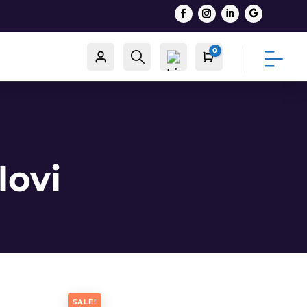
0
Račun
Traži
Cart
0,00
€
List
lovi
a
želj
a -
0
SALE!