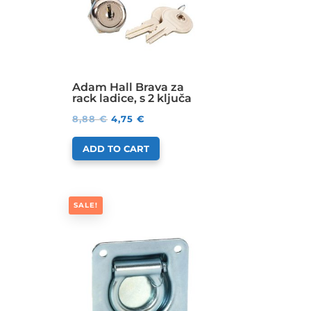
Adam Hall Brava za
rack ladice, s 2 ključa
8,88
€
4,75
€
ADD TO CART
SALE!