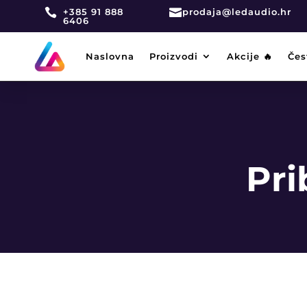

+385 91 888

prodaja@ledaudio.hr
6406
Naslovna
Proizvodi
Akcije 🔥
Čes
Pri