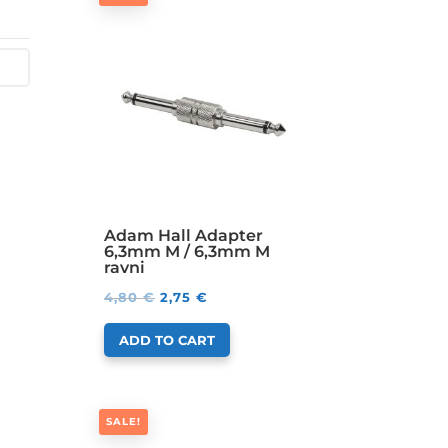
Adam Hall Adapter
6,3mm M / 6,3mm M
ravni
4,80
€
2,75
€
ADD TO CART
SALE!