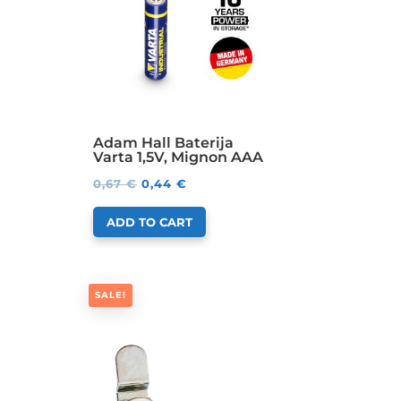
Adam Hall Baterija
Varta 1,5V, Mignon AAA
0,67
€
0,44
€
ADD TO CART
SALE!