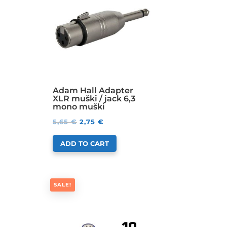
Adam Hall Adapter
XLR muški / jack 6,3
mono muški
5,65
€
2,75
€
ADD TO CART
SALE!