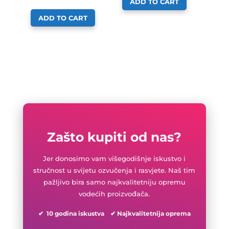
ADD TO CART
ADD TO CART
Zašto kupiti od nas?
Jer donosimo vam višegodišnje iskustvo i
stručnost u svijetu ozvučenja i rasvjete. Naš tim
pažljivo bira samo najkvalitetniju opremu
vodećih proizvođača.
✔ 10 godina iskustva ✔ Najkvalitetnija oprema