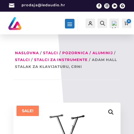

prodaja@ledaudio.hr
0
Račun
Traži
Ca
NASLOVNA
/
STALCI / POZORNICA / ALUMINIJ
/
STALCI
/
STALCI ZA INSTRUMENTE
/ ADAM HALL
List
a
STALAK ZA KLAVIJATURU, CRNI
želj
a -
0
SALE!