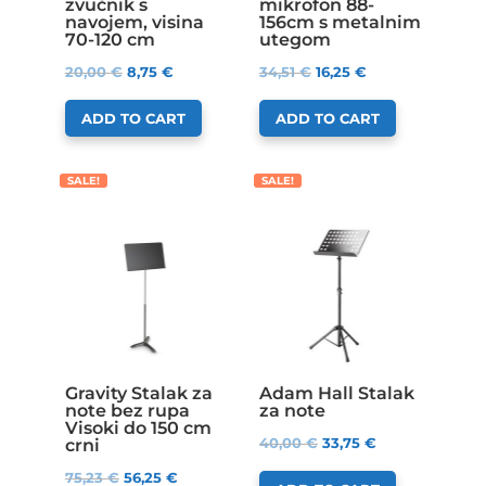
zvučnik s
mikrofon 88-
navojem, visina
156cm s metalnim
70-120 cm
utegom
20,00
€
8,75
€
34,51
€
16,25
€
ADD TO CART
ADD TO CART
SALE!
SALE!
Gravity Stalak za
Adam Hall Stalak
note bez rupa
za note
Visoki do 150 cm
40,00
€
33,75
€
crni
75,23
€
56,25
€