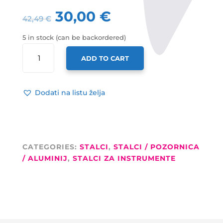
30,00
€
42,49
€
5 in stock (can be backordered)
ADAM
ADD TO CART
HALL
STALAK
ZA
Dodati na listu želja
KLAVIJATURU,
CRNI
QUANTITY
CATEGORIES:
STALCI
,
STALCI / POZORNICA
/ ALUMINIJ
,
STALCI ZA INSTRUMENTE