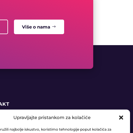
Više o nama
AKT
Upravljajte pristankom za kolačiće
5 91 888 6406
užili najbolje iskustvo, koristimo tehnologije poput kolačića za
daja@ledaudio.hr