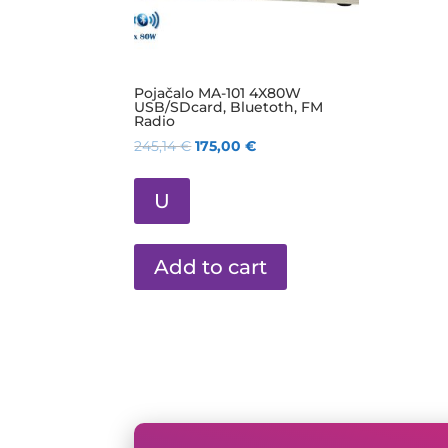
Pojačalo MA-101 4X80W
USB/SDcard, Bluetoth, FM
Radio
245,14
€
175,00
€
U
Add to cart