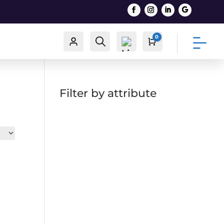
0
Račun
Traži
Cart
0,00
€
Filter by attribute
List
a
želj
a -
0