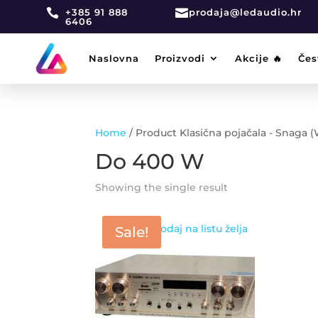

+385 91 888

prodaja@ledaudio.hr
6406
Naslovna
Proizvodi
Akcije 🔥
Čes
Home
/ Product Klasična pojačala - Snaga 
Do 400 W
Showing the single result
Dodaj na listu želja
Sale!