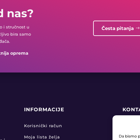
d nas?
 i stručnost u
Česta pitanja
žljivo bira samo
đača.
tnija oprema
INFORMACIJE
KONT
+38

Korisnički račun
Da bismo pr
Moja lista želja
pro
