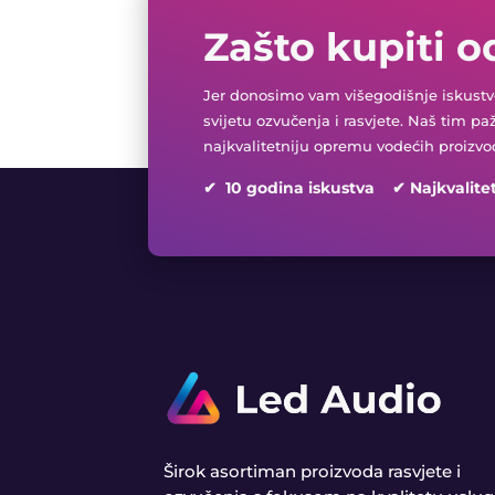
Zašto kupiti o
Jer donosimo vam višegodišnje iskustvo
svijetu ozvučenja i rasvjete. Naš tim pa
najkvalitetniju opremu vodećih proizvo
✔ 10 godina iskustva ✔ Najkvalite
Širok asortiman proizvoda rasvjete i