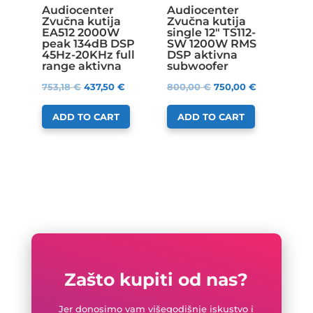
Audiocenter
Audiocenter
Zvučna kutija
Zvučna kutija
EA512 2000W
single 12″ TS112-
peak 134dB DSP
SW 1200W RMS
45Hz-20KHz full
DSP aktivna
range aktivna
subwoofer
753,18
€
437,50
€
800,00
€
750,00
€
ADD TO CART
ADD TO CART
Zašto kupiti od nas?
Jer donosimo vam višegodišnje iskustvo i