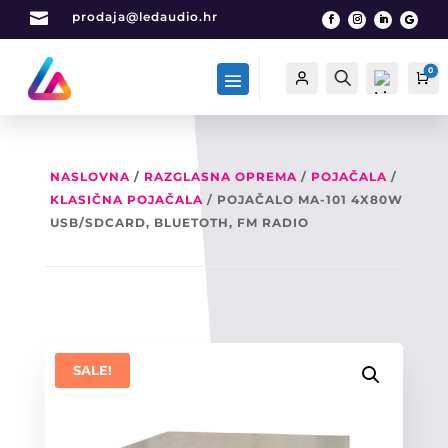

prodaja@ledaudio.hr
0
Račun
Traži
Ca
NASLOVNA
/
RAZGLASNA OPREMA
/
POJAČALA
/
KLASIČNA POJAČALA
/ POJAČALO MA-101 4X80W
List
a
USB/SDCARD, BLUETOTH, FM RADIO
želj
a -
0
SALE!