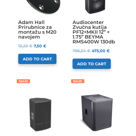
Adam Hall
Audiocenter
Prirubnice za
Zvučna kutija
montažu s M20
PF12+MKII 12” +
navojem
1.75” BEYMA
RMS400W 130db
13,23
€
7,50
€
796,34
€
475,00
€
ADD TO CART
ADD TO CART
SALE!
SALE!