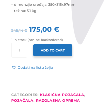
– dimenzije uređaja: 350x315x97mm
– težina: 5,1 kg
175,00
€
245,14
€
1 in stock (can be backordered)
POJAČALO
ADD TO CART
MA-
101
4X80W
Dodati na listu želja
USB/SDCARD,
BLUETOTH,
FM
RADIO
QUANTITY
CATEGORIES:
KLASIČNA POJAČALA
,
POJAČALA
,
RAZGLASNA OPREMA