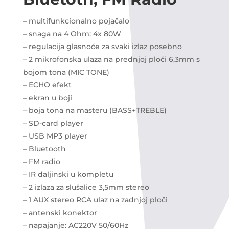
– multifunkcionalno pojačalo
– snaga na 4 Ohm: 4x 80W
– regulacija glasnoće za svaki izlaz posebno
– 2 mikrofonska ulaza na prednjoj ploči 6,3mm s
bojom tona (MIC TONE)
– ECHO efekt
– ekran u boji
– boja tona na masteru (BASS+TREBLE)
– SD-card player
– USB MP3 player
– Bluetooth
– FM radio
– IR daljinski u kompletu
– 2 izlaza za slušalice 3,5mm stereo
– 1 AUX stereo RCA ulaz na zadnjoj ploči
– antenski konektor
– napajanje: AC220V 50/60Hz