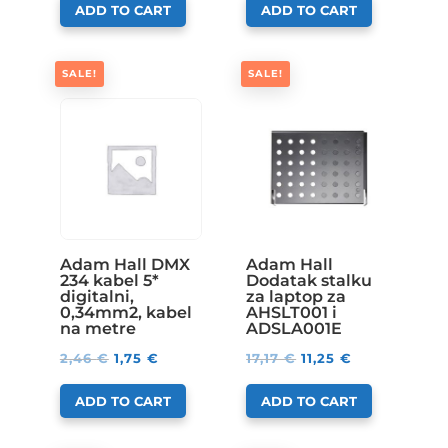
ADD TO CART
ADD TO CART
SALE!
SALE!
Adam Hall DMX
Adam Hall
234 kabel 5*
Dodatak stalku
digitalni,
za laptop za
0,34mm2, kabel
AHSLT001 i
na metre
ADSLA001E
2,46
€
1,75
€
17,17
€
11,25
€
ADD TO CART
ADD TO CART