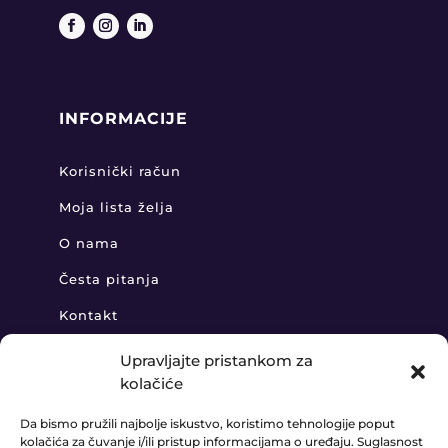
INFORMACIJE
Korisnički račun
Moja lista želja
O nama
Česta pitanja
Kontakt
Upravljajte pristankom za
kolačiće
KONTAKT
Da bismo pružili najbolje iskustvo, koristimo tehnologije poput
kolačića za čuvanje i/ili pristup informacijama o uređaju. Suglasnost
+385 91 888 6406
