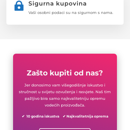
Sigurna kupovina

Vaši osobni podaci su na sigurnom s nama.
Zašto kupiti od nas?
Jer donosimo vam višegodišnje iskustvo i
stručnost u svijetu ozvučenja i rasvjete. Naš tim
pažljivo bira samo najkvalitetniju opremu
vodećih proizvođača.
✔ 10 godina iskustva ✔ Najkvalitetnija oprema