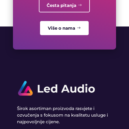
Česta pitanja
Više o nama
Širok asortiman proizvoda rasvjete i
ozvučenja s fokusom na kvalitetu usluge i
najpovoljnije cijene.