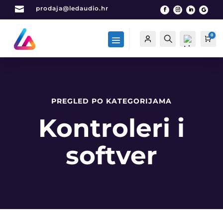

prodaja@ledaudio.hr
0
Račun
Traži
Car
PREGLED PO KATEGORIJAMA
List
a
Kontroleri i
želj
a -
0
softver