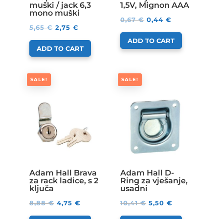
muški / jack 6,3
1,5V, Mignon AAA
mono muški
0,67
€
0,44
€
5,65
€
2,75
€
ADD TO CART
ADD TO CART
SALE!
SALE!
Adam Hall Brava
Adam Hall D-
za rack ladice, s 2
Ring za vješanje,
ključa
usadni
8,88
€
4,75
€
10,41
€
5,50
€