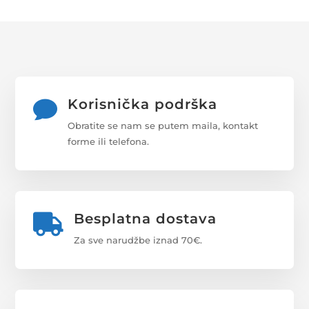
Korisnička podrška

Obratite se nam se putem maila, kontakt
forme ili telefona.
Besplatna dostava

Za sve narudžbe iznad 70€.