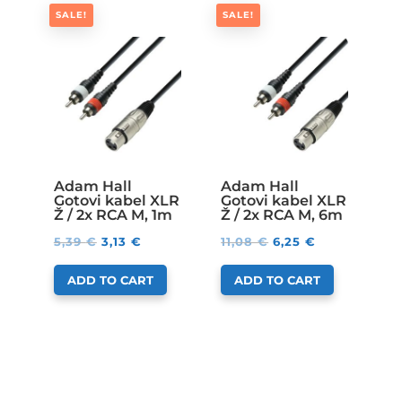
SALE!
SALE!
Adam Hall
Adam Hall
Gotovi kabel XLR
Gotovi kabel XLR
Ž / 2x RCA M, 1m
Ž / 2x RCA M, 6m
5,39
€
3,13
€
11,08
€
6,25
€
ADD TO CART
ADD TO CART