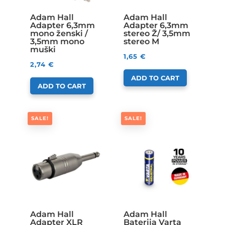
Adam Hall
Adam Hall
Adapter 6,3mm
Adapter 6,3mm
mono ženski /
stereo Ž/ 3,5mm
3,5mm mono
stereo M
muški
1,65
€
2,74
€
ADD TO CART
ADD TO CART
SALE!
SALE!
Adam Hall
Adam Hall
Adapter XLR
Baterija Varta